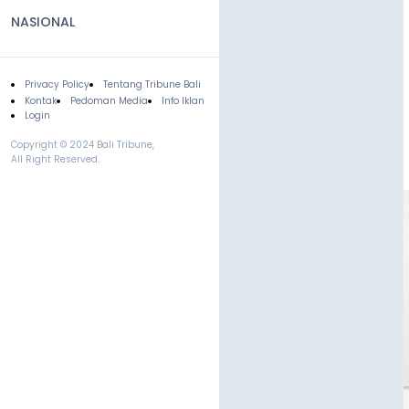
NASIONAL
Privacy Policy
Tentang Tribune Bali
Footer
Kontak
Pedoman Media
Info Iklan
Login
Copyright © 2024 Bali Tribune,
All Right Reserved.