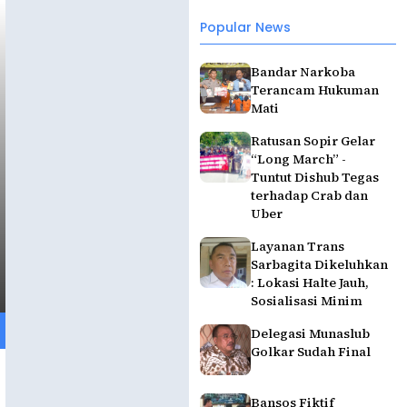
Popular News
Bandar Narkoba
Terancam Hukuman
Mati
Ratusan Sopir Gelar
“Long March” -
Tuntut Dishub Tegas
terhadap Crab dan
Uber
Layanan Trans
Sarbagita Dikeluhkan
: Lokasi Halte Jauh,
Sosialisasi Minim
Delegasi Munaslub
Golkar Sudah Final
Bansos Fiktif