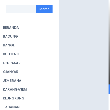
Skip
to
Search
main
content
BERANDA
Main
BADUNG
navigation
BANGLI
BULELENG
DENPASAR
GIANYAR
JEMBRANA
KARANGASEM
KLUNGKUNG
TABANAN