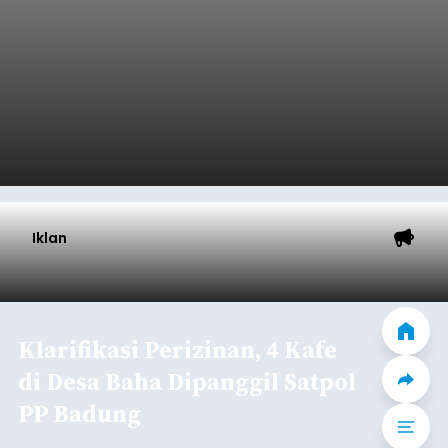
Iklan
Klarifikasi Perizinan, 4 Kafe
di Desa Baha Dipanggil Satpol
PP Badung