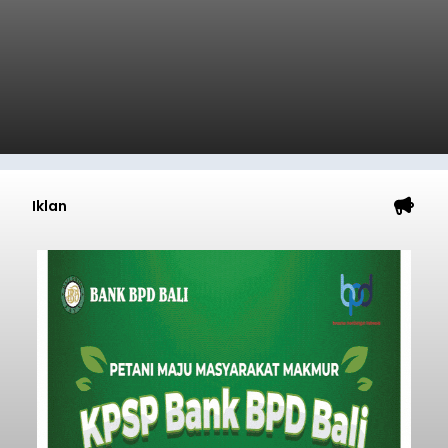
Iklan