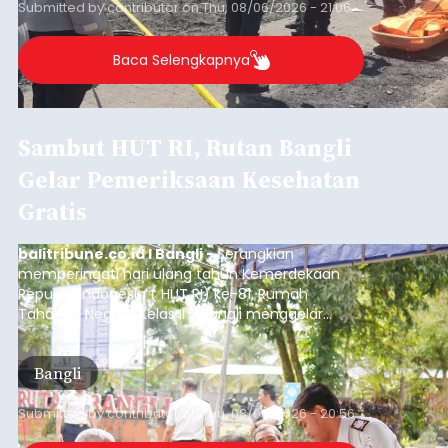
Submitted by
contributor
on
Thu, 08/06/2026 - 21:06
Baca Selengkapnya
Sambut HUT RI, Rutan Bangli
Gelar Pemeriksaan Kesehatan
Gratis
balitribune.co.id I Bangli -
Serangkian
memperingati hari ulang tahun Kemerdekaan
Republik Indonesia ( HUT RI) ke-81, Rumah
Tahanan Negara Kelas II B Bangli menggelar
kegiatan pemeriksaan kesehatan gratis, Rabu
(6/8/2026).
Bangli
Submitted by
contributor
on
Thu, 08/06/2026 - 20:56