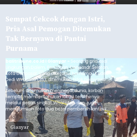
Sempat Cekcok dengan Istri,
Pria Asal Pemogan Ditemukan
Tak Bernyawa di Pantai
Purnama
balitribune.co.id I Gianyar -
Seorang pria asal
Lingkungan Dalem, Pemogan, Denpasar Selatan,
Kota Denpasar, yang diketahui bernama I Kadek
Dedi Wiranata (35), ditemukan tidak bernyawa di
pesisir Pantai Purnama, Sukawati.
Sebelum ditemukan meninggal dunia, korban
sempat memberitahukan lokasi terakhirnya
melalui pesan singkat WhatsApp dan juga
mengirimkan foto dua botol pembersih lantai ke
istrinya.
Gianyar