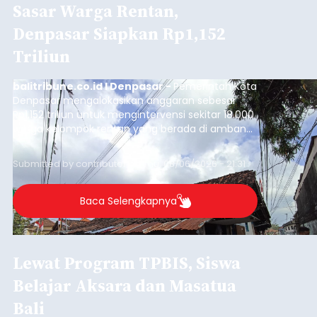
Sasar Warga Rentan,
Denpasar Siapkan Rp1,152
Triliun
balitribune.co.id I Denpasar -
Pemerintah Kota
Denpasar mengalokasikan anggaran sebesar
Rp1,152 triliun untuk mengintervensi sekitar 18.000
warga kelompok rentan yang berada di ambang
garis kemiskinan. Langkah strategis ini diambil
guna menjaga masyarakat yang berada pada
Submitted by
contributor
on
Thu, 08/06/2026 - 21:31
kelompok desil 5 dan 6 tersebut agar tidak
merosot ke kategori miskin.
Baca Selengkapnya
Lewat Program TPBIS, Siswa
Belajar Aksara dan Masatua
Bali