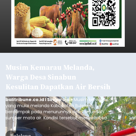
Musim Kemarau Melanda,
Warga Desa Sinabun
Kesulitan Dapatkan Air Bersih
balitribune.co.id I Singaraja -
Musim kemarau
yang mulai melanda Kabupaten Buleleng
berdampak pada menurunnya debit sejumlah
sumber mata air. Kondisi tersebut menyebabkan
warga di beberapa desa mulai mengalami
kesulitan mendapatkan air bersih, terutama
Buleleng