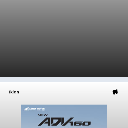
Iklan