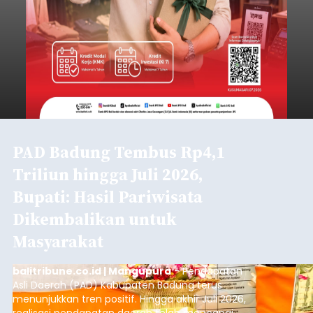
PAD Badung Tembus Rp4,1
Triliun hingga Juli 2026,
Bupati: Hasil Pariwisata
Dikembalikan untuk
Masyarakat
balitribune.co.id | Mangupura
- Pendapatan
Asli Daerah (PAD) Kabupaten Badung terus
menunjukkan tren positif. Hingga akhir Juli 2026,
realisasi pendapatan daerah telah mencapai