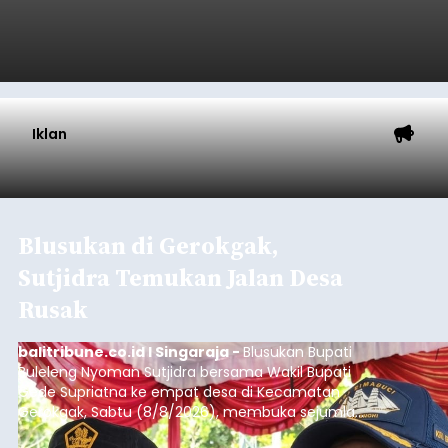
Iklan
Blusukan di Gerokgak,
Sutjidra Temukan Jalan Desa
Rusak
balitribune.co.id I Singaraja -
Blusukan Bupati
Buleleng Nyoman Sutjidra bersama Wakil Bupati
Gede Supriatna ke empat desa di Kecamatan
Gerokgak, Sabtu (8/8/2026), membuka sejumlah
persoalan yang masih dihadapi masyarakat. Dari