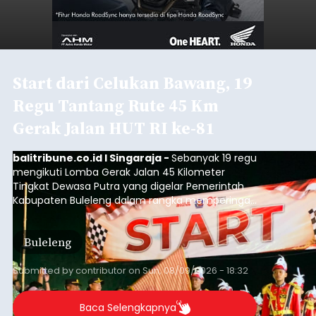
Start dari Celukan Bawang, 19
Regu Tantang Rute 45 Km
Gerak Jalan HUT RI ke-81
balitribune.co.id I Singaraja -
Sebanyak 19 regu
mengikuti Lomba Gerak Jalan 45 Kilometer
Tingkat Dewasa Putra yang digelar Pemerintah
Kabupaten Buleleng dalam rangka memperingati
HUT ke-81 Kemerdekaan Republik Indonesia.
Lomba resmi dimulai dari Lapangan Sepak Bola
Buleleng
Desa Celukan Bawang, Sabtu (8/8/2026) malam.
Submitted by
contributor
on
Sun, 08/09/2026 - 18:32
Baca Selengkapnya