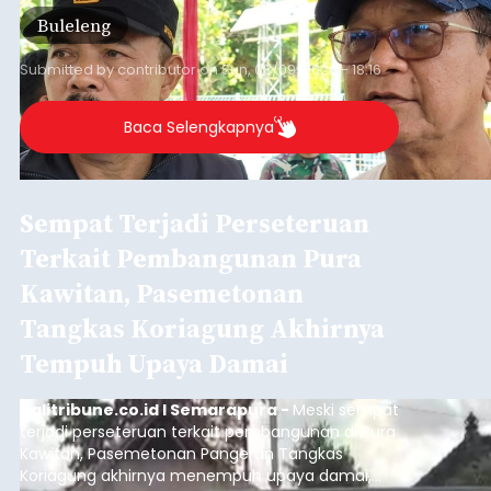
jalan desa yang rusak hingga potensi pertanian
Buleleng
yang belum optimal, semuanya menjadi
perhatian pemerintah daerah.
Submitted by
contributor
on
Sun, 08/09/2026 - 18:16
Baca Selengkapnya
Sempat Terjadi Perseteruan
Terkait Pembangunan Pura
Kawitan, Pasemetonan
Tangkas Koriagung Akhirnya
Tempuh Upaya Damai
balitribune.co.id I Semarapura -
Meski sempat
terjadi perseteruan terkait pembangunan di Pura
Kawitan, Pasemetonan Pangeran Tangkas
Koriagung akhirnya menempuh upaya damai,