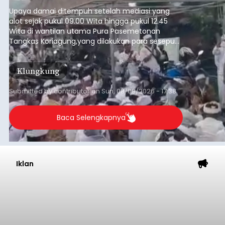
pada Minggu (9/8/2026).
Upaya damai ditempuh setelah mediasi yang
alot sejak pukul 09.00 Wita hingga pukul 12.45
Wita di wantilan utama Pura Pasemetonan
Tangkas Koriagung,yang dilakukan para sesepuh
kedua belah pihak yang berseberangan.
Klungkung
Submitted by
contributor
on
Sun, 08/09/2026 - 17:38
Baca Selengkapnya
Iklan