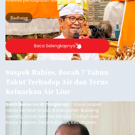
Rp4,1 triliun atau rata-rata sekitar Rp730 miliar
per bulan, meningkat signifikan dibandingkan
Badung
rata-rata penerimaan sebelumnya yang berkisar
Rp350 miliar hingga Rp400 miliar per bulan.
Submitted by
contributor
on
Sun, 08/09/2026 - 17:37
Baca Selengkapnya
Suspek Rabies, Bocah 7 Tahun
Takut Terhadap Air dan Terus
Keluarkan Air Liur
balitribune.co.id I Singaraja
- Kasus suspek
rabies kembali terjadi di Kabupaten Buleleng.
Seorang bocah laki-laki berusia 7 tahun asal
Banjar Kajanan, Desa Bubunan, Kecamatan
Seririt, dilaporkan mengalami gejala khas rabies
setelah sebelumnya digigit anjing pada awal Juni