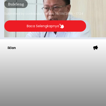
Buleleng
2026.
Submitted by
contributor
on
Sun, 08/09/2026 - 17:24
Baca Selengkapnya
Iklan