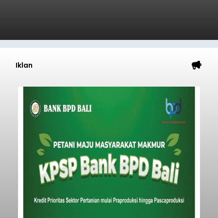
Iklan