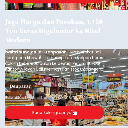
Jaga Harga dan Pasokan, 1.150
Ton Beras Digelontor ke Ritel
Modern
balitribune.co.id I Denpasar
- Masyarakat Bali
tidak perlu khawatir terhadap ketersediaan beras
dalam beberapa bulan ke depan. Perum BULOG
Kantor Wilayah Bali memastikan stok Cadangan
Beras Pemerintah (CBP) masih dalam kondisi
aman, bahkan diproyeksikan mampu memenuhi
Denpasar
kebutuhan masyarakat hingga sekitar 10 bulan.
Submitted by
contributor
on
Sun, 08/09/2026 - 18:27
Baca Selengkapnya