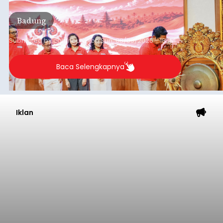
disampaikannya saat menghadiri Sarasehan
Pejuang Dialisis yang digelar RSD Mangusada di
Badung
Ruang Kertha Gosana, Puspem Badung, Minggu
(9/8/2026).
Submitted by
contributor
on
Sun, 08/09/2026 - 18:44
Baca Selengkapnya
Iklan