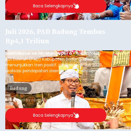
Baca Selengkapnya
Juli 2026, PAD Badung Tembus
Rp4,1 Triliun
balitribune.co.id I Mangupura -
Pendapatan
Asli Daerah (PAD) Kabupaten Badung terus
menunjukkan tren positif. Hingga akhir Juli 2026,
realisasi pendapatan daerah telah mencapai
Rp4,1 triliun atau rata-rata sekitar Rp730 miliar
per bulan, meningkat signifikan dibandingkan
Badung
rata-rata penerimaan sebelumnya yang berkisar
Rp350 miliar hingga Rp400 miliar per bulan.
Submitted by
contributor
on
Sun, 08/09/2026 - 18:22
Baca Selengkapnya