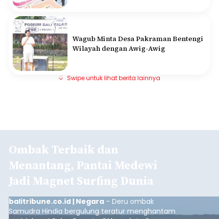
Wagub Minta Desa Pakraman Bentengi
Wilayah dengan Awig-Awig
Swipe untuk lihat berita lainnya
Ombak Terbaik dan
Menantang, Pantai Medewi
Jadi Magnet Surfing Dunia
balitribune.co.id | Negara
- Deru ombak
Samudra Hindia bergulung teratur menghantam