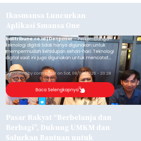
Ikasmansa Luncurkan
Aplikasi Smansa One
balitribune.co.id | Denpasar
- Perkembangan
teknologi digital tidak hanya digunakan untuk
mempermudah kehidupan sehari-hari. Teknologi
digital saat ini juga digunakan untuk mencatat
dan mengelola data base alumni dari suatu
sekolah, salah satunya adalah alumni SMA 1
Submitted by
contributor
on
Sat, 08/08/2026 - 20:28
Denpasar.
Baca Selengkapnya
Pasar Rakyat “Berbelanja dan
Berbagi”, Dukung UMKM dan
Salurkan Bantuan untuk