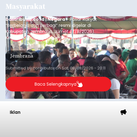
Masyarakat
balitribune.co.id | Negara
- Pasar Rakyat
“Berbelanja dan Berbagi” resmi digelar di
Kabupaten Jembrana, Jumat (7/8/2026).
Kegiatan yang digelar Gedung Kesenian Ir.
Soekarno ini memadukan pemberdayaan
ekonomi masyarakat dengan aksi sosial tersebut
Jembrana
mendapat antusiasme tinggi dan mencatat nilai
transaksi mencapai Rp672.733.200.
Submitted by
contributor
on
Sat, 08/08/2026 - 20:11
Baca Selengkapnya
Iklan