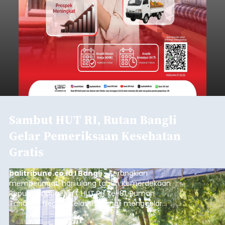
Sambut HUT RI, Rutan Bangli
Gelar Pemeriksaan Kesehatan
Gratis
balitribune.co.id I Bangli -
Serangkian
memperingati hari ulang tahun Kemerdekaan
Republik Indonesia ( HUT RI) ke-81, Rumah
Tahanan Negara Kelas II B Bangli menggelar
kegiatan pemeriksaan kesehatan gratis, Rabu
(6/8/2026).