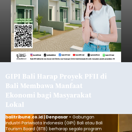
GIPI Bali Harap Proyek PFII di
Bali Membawa Manfaat
Ekonomi bagi Masyarakat
Lokal
balitribune.co.id | Denpasar -
Gabungan
Industri Pariwisata Indonesia (GIPI) Bali atau Bali
Tourism Board (BTB) berharap segala program