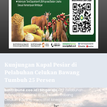
Kunjungan Kapal Pesiar di
Pelabuhan Celukan Bawang
Tumbuh 25 Persen
balitribune.coo.id I Singaraja -
PT Pelabuhan
Indonesia (Persero) atau Pelindo Cabang
Celukan Bawang mencatat kinerja operasional
yang positif hingga Juli 2026. Peningkatan terlihat