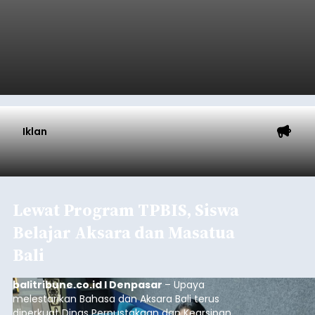
Iklan
Lewat Program TPBIS, Siswa
Belajar Aksara dan Masatua
Bali
balitribune.co.id I Denpasar
– Upaya
melestarikan Bahasa dan Aksara Bali terus
diperkuat Dinas Perpustakaan dan Kearsipan