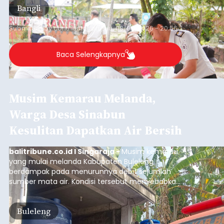
Bangli
Submitted by
contributor
on
Thu, 08/06/2026 - 20:56
Baca Selengkapnya
Musim Kemarau Melanda,
Warga Desa Sinabun
Kesulitan Dapatkan Air Bersih
balitribune.co.id I Singaraja -
Musim kemarau
yang mulai melanda Kabupaten Buleleng
berdampak pada menurunnya debit sejumlah
sumber mata air. Kondisi tersebut menyebabkan
warga di beberapa desa mulai mengalami
kesulitan mendapatkan air bersih, terutama
Buleleng
untuk memenuhi kebutuhan mandi, cuci, dan
kakus (MCK). Seperti yang dialami warga Desa