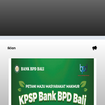
Iklan