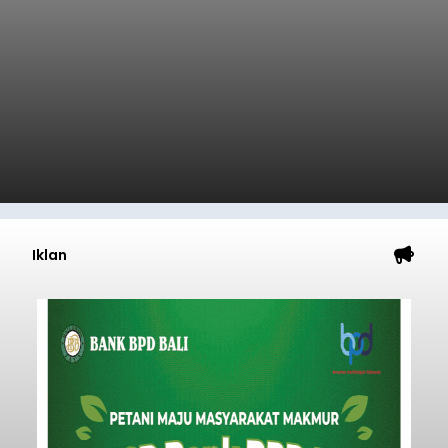
Iklan