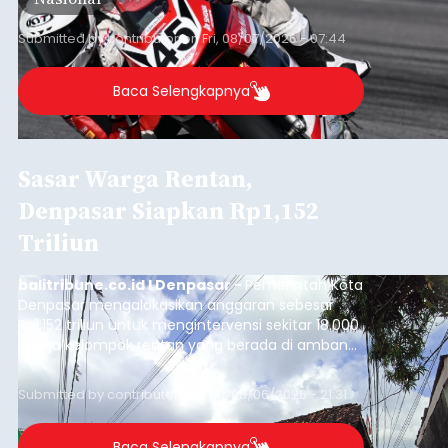
Submitted by
contributor
on
Fri, 08/07/2026 - 07:44
Baca Selengkapnya
Sasar Warga Rentan,
Denpasar Siapkan Rp1,152
Triliun
balitribune.co.id I Denpasar -
Pemerintah Kota
Denpasar mengalokasikan anggaran sebesar
Rp1,152 triliun untuk mengintervensi sekitar 18.000
warga kelompok rentan yang berada di ambang
garis kemiskinan. Langkah strategis ini diambil
guna menjaga masyarakat yang berada pada
Submitted by
contributor
on
Thu, 08/06/2026 - 21:31
kelompok desil 5 dan 6 tersebut agar tidak
merosot ke kategori miskin.
Baca Selengkapnya