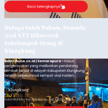
Baca Selengkapnya
Diduga Salah Paham, Pemuda
Asal NTT Dikeroyok
Sekelompok Orang di
Klungkung
balitribune.co.id | Semarapura -
Kasus
pengeroyokan yang melibatkan pendatang
kembali terjadi di wilayah Kabupaten Klungkung.
Setelah sebelumnya sempat viral insiden
keributan di barat Pasar Galiran, peristiwa serupa
kini menimpa seorang pemuda asal Kabupaten
Klungkung
Sumba Barat Daya (SBD), Nusa Tenggara Timur
(NTT).
Submitted by
contributor
on
Sat, 08/08/2026 - 13:07