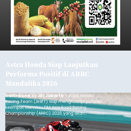
Astra Honda Siap Lanjutkan
Performa Positif di ARRC
Mandalika 2026
balitribune.co.id | Jakarta
– Astra Honda
Racing Team (AHRT) siap menghadapi putaran
keempat Idemitsu FIM Asia Road Racing
Championship (ARRC) 2026 yang akan
berlangsung di Pertamina Mandalika
International Circuit, Lombok, Nusa Tenggara
Nasional
Barat, pada 7–9 Agustus 2026.