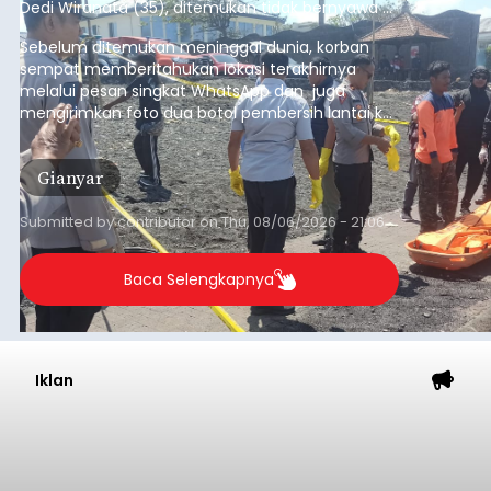
Dedi Wiranata (35), ditemukan tidak bernyawa di
pesisir Pantai Purnama, Sukawati.
Sebelum ditemukan meninggal dunia, korban
sempat memberitahukan lokasi terakhirnya
melalui pesan singkat WhatsApp dan juga
mengirimkan foto dua botol pembersih lantai ke
istrinya.
Gianyar
Submitted by
contributor
on
Thu, 08/06/2026 - 21:06
Baca Selengkapnya
Iklan