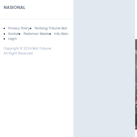
NASIONAL
Privacy Policy
Tentang Tribune Bali
Footer
Kontak
Pedoman Media
Info Iklan
Login
Copyright © 2024 Bali Tribune,
All Right Reserved.