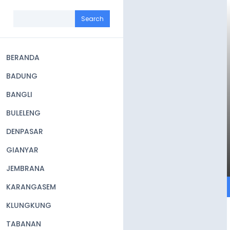
Skip
to
Search
main
content
BERANDA
Main
BADUNG
navigation
BANGLI
BULELENG
DENPASAR
GIANYAR
JEMBRANA
KARANGASEM
KLUNGKUNG
TABANAN