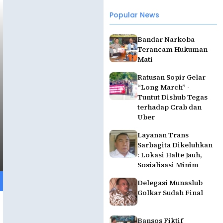
Popular News
Bandar Narkoba
Terancam Hukuman
Mati
Ratusan Sopir Gelar
“Long March” -
Tuntut Dishub Tegas
terhadap Crab dan
Uber
Layanan Trans
Sarbagita Dikeluhkan
: Lokasi Halte Jauh,
Sosialisasi Minim
Delegasi Munaslub
Golkar Sudah Final
Bansos Fiktif