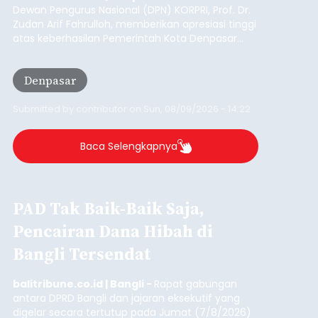
Dewan Pengurus Nasional (DPN) KORPRI, Prof. Dr.
Zudan Arif Fahrulloh, memberikan apresiasi tinggi
atas keberhasilan Pemerintah Kota Denpasar
dan KORPRI Kota Denpasar dalam
mengimplementasikan program gotong royong
Denpasar
kepedulian sosial bertajuk "Sembagi Arutala".
Submitted by
contributor
on
Sun, 08/09/2026 - 14:22
Baca Selengkapnya
PAD Tak Baik-Baik Saja,
Pencairan Dana Hibah di
Bangli Tersendat
balitribune.co.id | Bangli -
Rapat gabungan
antara DPRD Bangli dan jajaran eksekutif yang
digelar secara tertutup pada Jumat (7/8/2026)