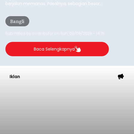
berjalan memanas. Pasalnya, sebagian besar
dana hibah yang bersumber dari pokok-pokok
pikiran (pokok-pokok pikiran/pokir) dewan hasil
Bangli
penjaringan aspirasi masyarakat saat reses tak
kunjung cair.
Submitted by
contributor
on
Sun, 08/09/2026 - 14:15
Baca Selengkapnya
Iklan