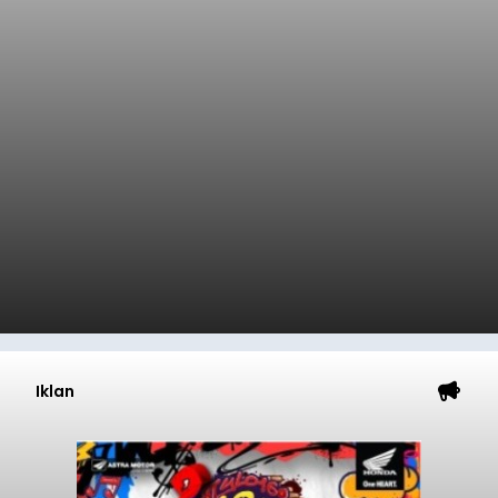
Iklan