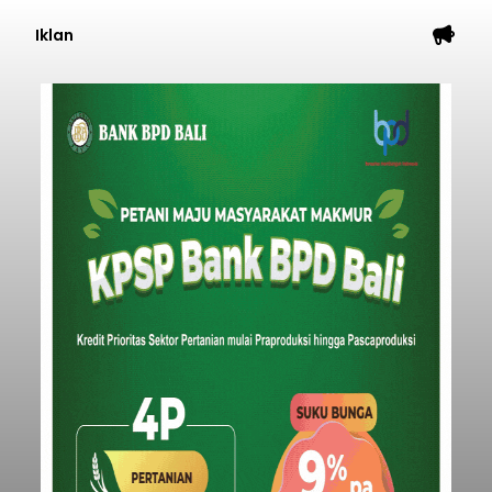
Iklan