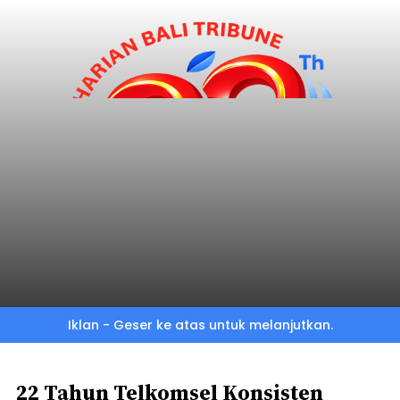
Skip
to
main
content
Iklan - Geser ke atas untuk melanjutkan.
22 Tahun Telkomsel Konsisten