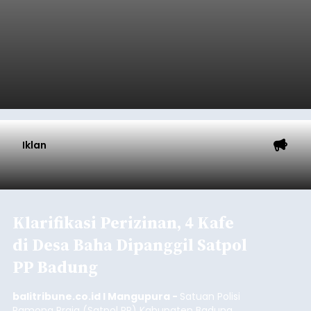
Celukan Bawang mencatat kinerja operasional
yang positif hingga Juli 2026. Peningkatan terlihat
dari arus kapal yang mencapai 1,48 juta Gross
Tonnage (GT), atau tumbuh 12,4 persen
Buleleng
dibandingkan periode yang sama tahun lalu
yang tercatat sebesar 1,32 juta GT.
Submitted by
contributor
on
Thu, 08/06/2026 - 20:41
Baca Selengkapnya
Iklan