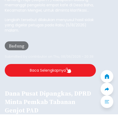
Iklan