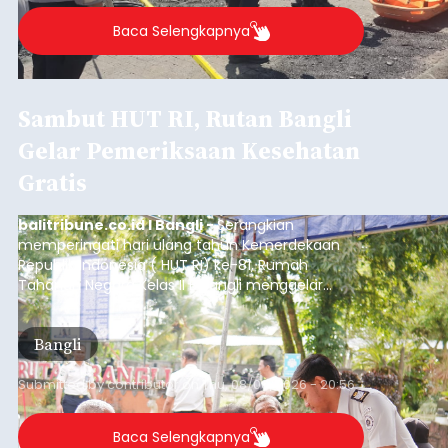
Sempat Cekcok dengan Istri,
Pria Asal Pemogan Ditemukan
Tak Bernyawa di Pantai
Purnama
balitribune.co.id I Gianyar -
Seorang pria asal
Lingkungan Dalem, Pemogan, Denpasar Selatan,
Kota Denpasar, yang diketahui bernama I Kadek
Dedi Wiranata (35), ditemukan tidak bernyawa di
pesisir Pantai Purnama, Sukawati.
Sebelum ditemukan meninggal dunia, korban
sempat memberitahukan lokasi terakhirnya