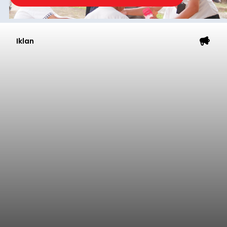
melalui pesan singkat WhatsApp dan juga
mengirimkan foto dua botol pembersih lantai ke
istrinya.
Gianyar
Submitted by
contributor
on
Thu, 08/06/2026 - 21:06
Baca Selengkapnya
Sambut HUT RI, Rutan Bangli
Gelar Pemeriksaan Kesehatan
Gratis
balitribune.co.id I Bangli -
Serangkian
memperingati hari ulang tahun Kemerdekaan
Republik Indonesia ( HUT RI) ke-81, Rumah
Tahanan Negara Kelas II B Bangli menggelar