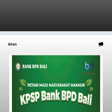
kegiatan pemeriksaan kesehatan gratis, Rabu
(6/8/2026).
Bangli
Submitted by
contributor
on
Thu, 08/06/2026 - 20:56
Baca Selengkapnya
Iklan