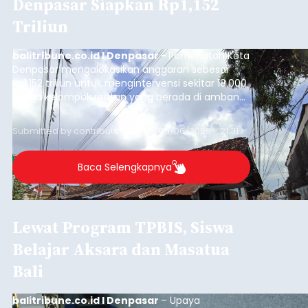
Denpasar Siapkan Rp1,152
Triliun
balitribune.co.id I Denpasar -
Pemerintah Kota
Denpasar mengalokasikan anggaran sebesar
Rp1,152 triliun untuk mengintervensi sekitar 18.000
warga kelompok rentan yang berada di ambang
garis kemiskinan. Langkah strategis ini diambil
guna menjaga masyarakat yang berada pada
Submitted by
contributor
on
Thu, 08/06/2026 - 21:31
kelompok desil 5 dan 6 tersebut agar tidak
merosot ke kategori miskin.
Baca Selengkapnya
Lewat Program TPBIS, Siswa
Belajar Aksara dan Masatua
Bali
balitribune.co.id I Denpasar
– Upaya