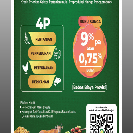
Iklan