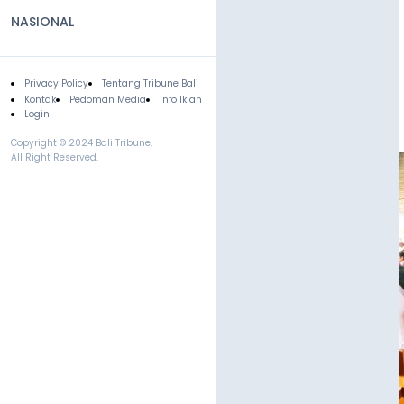
NASIONAL
Privacy Policy
Tentang Tribune Bali
Footer
Kontak
Pedoman Media
Info Iklan
Login
Copyright © 2024 Bali Tribune,
All Right Reserved.