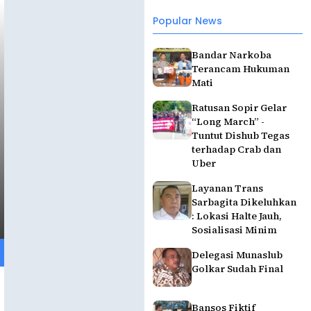
Popular News
Bandar Narkoba
Terancam Hukuman
Mati
Ratusan Sopir Gelar
“Long March” -
Tuntut Dishub Tegas
terhadap Crab dan
Uber
Layanan Trans
Sarbagita Dikeluhkan
: Lokasi Halte Jauh,
Sosialisasi Minim
Delegasi Munaslub
Golkar Sudah Final
Bansos Fiktif