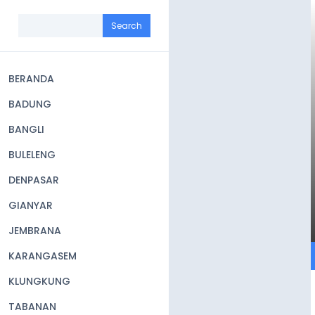
Skip
to
Search
main
content
BERANDA
Main
BADUNG
navigation
BANGLI
BULELENG
DENPASAR
GIANYAR
JEMBRANA
KARANGASEM
KLUNGKUNG
TABANAN