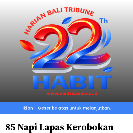
Iklan - Geser ke atas untuk melanjutkan.
85 Napi Lapas Kerobokan