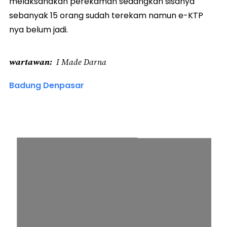
melaksanakan perekaman sedangkan sisanya
sebanyak 15 orang sudah terekam namun e-KTP
nya belum jadi.
wartawan
I Made Darna
Badung Denpasar