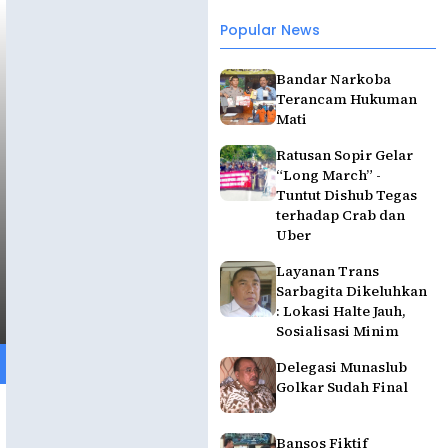
Popular News
Bandar Narkoba
Terancam Hukuman
Mati
Ratusan Sopir Gelar
“Long March” -
Tuntut Dishub Tegas
terhadap Crab dan
Uber
Layanan Trans
Sarbagita Dikeluhkan
: Lokasi Halte Jauh,
Sosialisasi Minim
Delegasi Munaslub
Golkar Sudah Final
Bansos Fiktif