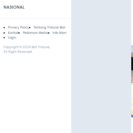
NASIONAL
Privacy Policy
Tentang Tribune Bali
Footer
Kontak
Pedoman Media
Info Iklan
Login
Copyright © 2024 Bali Tribune,
All Right Reserved.