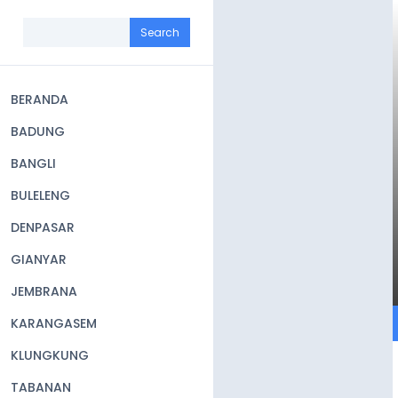
Skip
to
Search
main
content
BERANDA
Main
BADUNG
navigation
BANGLI
BULELENG
DENPASAR
GIANYAR
JEMBRANA
KARANGASEM
KLUNGKUNG
TABANAN