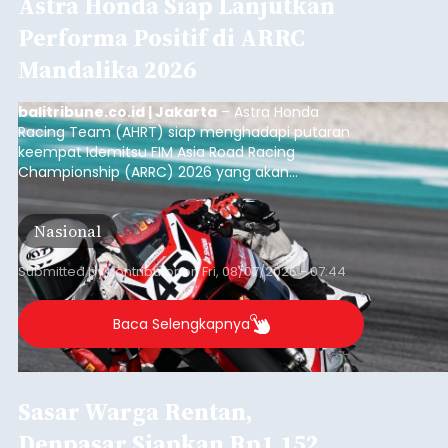
Astra Honda Siap Lanjutkan
Performa Positif di ARRC
Mandalika 2026
balitribune.co.id | Jakarta
– Astra Honda
Racing Team (AHRT) siap menghadapi putaran
keempat Idemitsu FIM Asia Road Racing
Championship (ARRC) 2026 yang akan
berlangsung di Pertamina Mandalika
International Circuit, Lombok, Nusa Tenggara
Nasional
Barat, pada 7–9 Agustus 2026.
Submitted by
contributor
on
Fri, 08/07/2026 - 07:44
Baca Selengkapnya
Sasar Warga Rentan,
Denpasar Siapkan Rp1,152