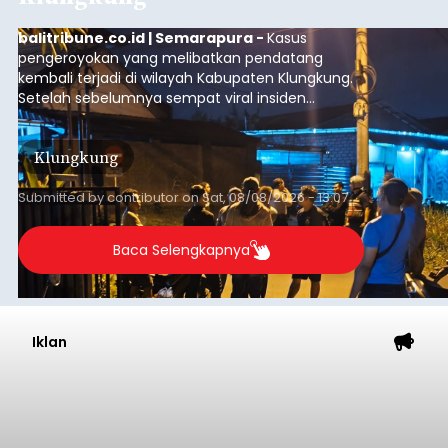
balitribune.co.id | Semarapura -
Kasus
pengeroyokan yang melibatkan pendatang
kembali terjadi di wilayah Kabupaten Klungkung.
Setelah sebelumnya sempat viral insiden
keributan di barat Pasar Galiran, peristiwa serupa
kini menimpa seorang pemuda asal Kabupaten
Klungkung
Sumba Barat Daya (SBD), Nusa Tenggara Timur
(NTT).
Submitted by
contributor
on
Sat, 08/08/2026 - 13:07
Baca Selengkapnya
Iklan