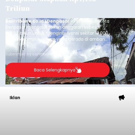
Triliun
balitribune.co.id I Denpasar -
Pemerintah Kota
Denpasar mengalokasikan anggaran sebesar
Rp1,152 triliun untuk mengintervensi sekitar 18.000
warga kelompok rentan yang berada di ambang
garis kemiskinan. Langkah strategis ini diambil
guna menjaga masyarakat yang berada pada
Submitted by
contributor
on
Thu, 08/06/2026 - 21:31
kelompok desil 5 dan 6 tersebut agar tidak
merosot ke kategori miskin.
Baca Selengkapnya
Iklan