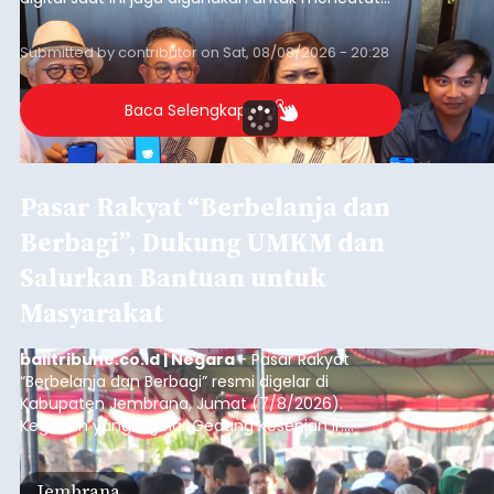
dan mengelola data base alumni dari suatu
sekolah, salah satunya adalah alumni SMA 1
Submitted by
contributor
on
Sat, 08/08/2026 - 20:28
Denpasar.
Baca Selengkapnya
Pasar Rakyat “Berbelanja dan
Berbagi”, Dukung UMKM dan
Salurkan Bantuan untuk
Masyarakat
balitribune.co.id | Negara
- Pasar Rakyat
“Berbelanja dan Berbagi” resmi digelar di
Kabupaten Jembrana, Jumat (7/8/2026).
Kegiatan yang digelar Gedung Kesenian Ir.
Soekarno ini memadukan pemberdayaan
ekonomi masyarakat dengan aksi sosial tersebut
Jembrana
mendapat antusiasme tinggi dan mencatat nilai