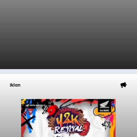
Iklan