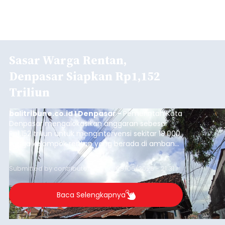
Sasar Warga Rentan,
Denpasar Siapkan Rp1,152
Triliun
balitribune.co.id I Denpasar -
Pemerintah Kota
Denpasar mengalokasikan anggaran sebesar
Rp1,152 triliun untuk mengintervensi sekitar 18.000
warga kelompok rentan yang berada di ambang
garis kemiskinan. Langkah strategis ini diambil
guna menjaga masyarakat yang berada pada
Submitted by
contributor
on
Thu, 08/06/2026 - 21:31
kelompok desil 5 dan 6 tersebut agar tidak
merosot ke kategori miskin.
Baca Selengkapnya