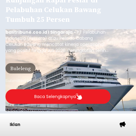
Pelabuhan Celukan Bawang
Tumbuh 25 Persen
balitribune.coo.id I Singaraja -
PT Pelabuhan
Indonesia (Persero) atau Pelindo Cabang
Celukan Bawang mencatat kinerja operasional
yang positif hingga Juli 2026. Peningkatan terlihat
dari arus kapal yang mencapai 1,48 juta Gross
Tonnage (GT), atau tumbuh 12,4 persen
Buleleng
dibandingkan periode yang sama tahun lalu
yang tercatat sebesar 1,32 juta GT.
Submitted by
contributor
on
Thu, 08/06/2026 - 20:41
Baca Selengkapnya
Iklan