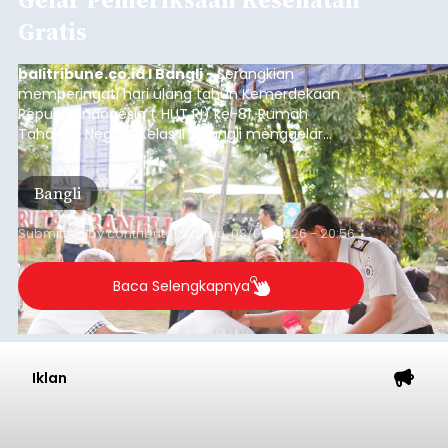
Gratis
balitribune.co.id I Bangli -
Serangkian
memperingati hari ulang tahun Kemerdekaan
Republik Indonesia ( HUT RI) ke-81, Rumah
Tahanan Negara Kelas II B Bangli menggelar
kegiatan pemeriksaan kesehatan gratis, Rabu
(6/8/2026).
Bangli
Submitted by
contributor
on
Thu, 08/06/2026 - 20:56
Baca Selengkapnya
Iklan