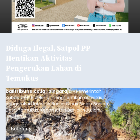
Diduga Ilegal, Satpol PP
Hentikan Aktivitas
Pengerukan Lahan di
Temukus
balitribune.co.id I Singaraja -
Pemerintah
Kabupaten Buleleng menghentikan aktivitas
pengerukan lahan di Banjar Dinas Bingin Banjah,
Desa Temukus, Kecamatan Banjar, setelah
ditemukan indikasi kegiatan pengambilan
material yang tidak sesuai dengan peruntukan
Buleleng
kawasan.