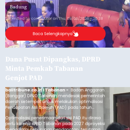
Badung
Submitted by
contributor
on
Thu, 08/06/2026 - 20:38
Baca Selengkapnya
Dana Pusat Dipangkas, DPRD
Minta Pemkab Tabanan
Genjot PAD
balitribune.co.id I Tabanan -
Badan Anggaran
(Banggar) DPRD Tabanan mendesak pemerintah
daerah setempat untuk melakukan optimalisasi
Pendapatan Asli Daerah (PAD) pada tahun
anggaran 2027.
Optimalisasi penerimaan dari sisi PAD itu dirasa
perlu karena APBD Tabanan pada 2027 diproyeksi
mengalami penurunan pendapatan, terutama