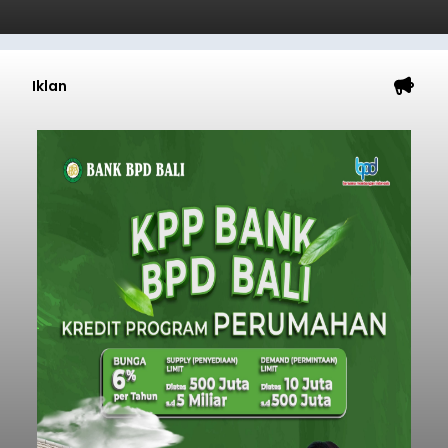
Iklan