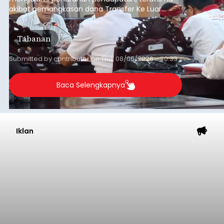
akibat pemangkasan dana Transfer Ke Luar
Daerah (TKD) dari pemerintah pusat.
Tabanan
Submitted by
contributor
on
Thu, 08/06/2026 - 20:33
Baca Selengkapnya
Iklan