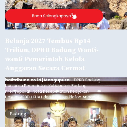
Submitted by
contributor
on
Thu, 08/06/2026 - 20:29
Baca Selengkapnya
Belanja 2027 Tembus Rp14
Triliun, DPRD Badung Wanti-
wanti Pemerintah Kelola
Anggaran Secara Cermat
balitribune.co.id | Mangupura
- DPRD Badung
bersama Pemerintah Kabupaten Badung
menyepakati Nota Kesepakatan Kebijakan
Umum APBD (KUA) dan Prioritas Plafon Anggaran
Sementara (PPAS) Tahun Anggaran 2027 dalam
rapat paripurna yang digelar di Gedung DPRD
Badung
Badung, Kamis (6/8/2026).
Submitted by
contributor
on
Thu, 08/06/2026 - 20:27