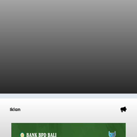
Iklan