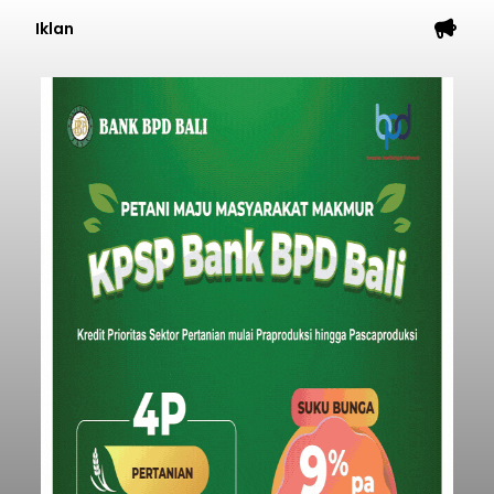
Iklan