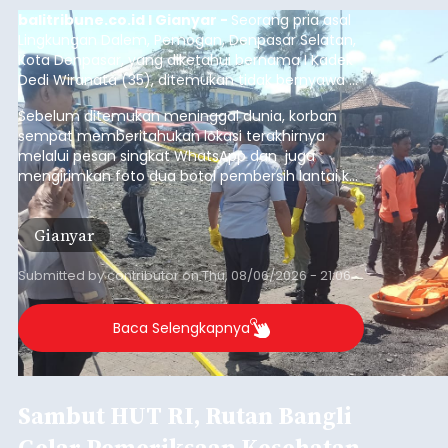
balitribune.co.id I Gianyar -
Seorang pria asal
Lingkungan Dalem, Pemogan, Denpasar Selatan,
Kota Denpasar, yang diketahui bernama I Kadek
Dedi Wiranata (35), ditemukan tidak bernyawa di
pesisir Pantai Purnama, Sukawati.
Sebelum ditemukan meninggal dunia, korban
sempat memberitahukan lokasi terakhirnya
melalui pesan singkat WhatsApp dan juga
mengirimkan foto dua botol pembersih lantai ke
istrinya.
Gianyar
Submitted by
contributor
on
Thu, 08/06/2026 - 21:06
Baca Selengkapnya
Sambut HUT RI, Rutan Bangli
Gelar Pemeriksaan Kesehatan