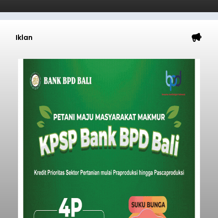
Iklan