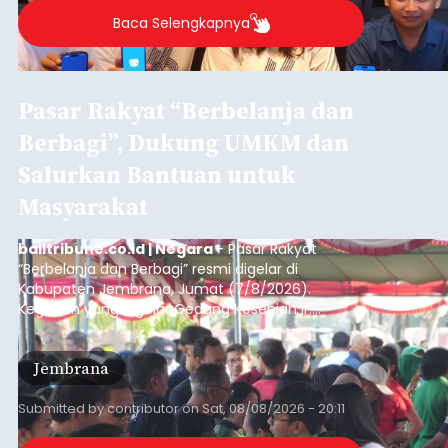
Baca Selengkapnya
Pasar Rakyat “Berbelanja dan
Berbagi”, Dukung UMKM dan
Salurkan Bantuan untuk
Masyarakat
balitribune.co.id | Negara
- Pasar Rakyat
“Berbelanja dan Berbagi” resmi digelar di
Kabupaten Jembrana, Jumat (7/8/2026).
Kegiatan yang digelar Gedung Kesenian Ir.
Soekarno ini memadukan pemberdayaan
ekonomi masyarakat dengan aksi sosial tersebut
Jembrana
mendapat antusiasme tinggi dan mencatat nilai
transaksi mencapai Rp672.733.200.
Submitted by
contributor
on
Sat, 08/08/2026 - 20:11