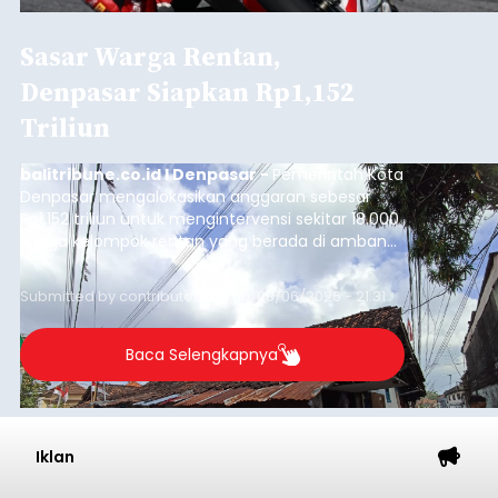
Sasar Warga Rentan,
Denpasar Siapkan Rp1,152
Triliun
balitribune.co.id I Denpasar -
Pemerintah Kota
Denpasar mengalokasikan anggaran sebesar
Rp1,152 triliun untuk mengintervensi sekitar 18.000
warga kelompok rentan yang berada di ambang
garis kemiskinan. Langkah strategis ini diambil
guna menjaga masyarakat yang berada pada
Submitted by
contributor
on
Thu, 08/06/2026 - 21:31
kelompok desil 5 dan 6 tersebut agar tidak
merosot ke kategori miskin.
Baca Selengkapnya
Iklan