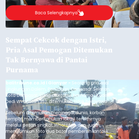
berlangsung selama Agustus hingga September
2026.
Baca Selengkapnya
Sempat Cekcok dengan Istri,
Pria Asal Pemogan Ditemukan
Tak Bernyawa di Pantai
Purnama
balitribune.co.id I Gianyar -
Seorang pria asal
Lingkungan Dalem, Pemogan, Denpasar Selatan,
Kota Denpasar, yang diketahui bernama I Kadek
Dedi Wiranata (35), ditemukan tidak bernyawa di
pesisir Pantai Purnama, Sukawati.
Sebelum ditemukan meninggal dunia, korban
sempat memberitahukan lokasi terakhirnya
melalui pesan singkat WhatsApp dan juga
mengirimkan foto dua botol pembersih lantai ke
istrinya.