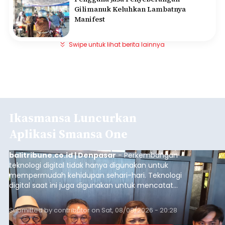
Gilimanuk Keluhkan Lambatnya
Manifest
Swipe untuk lihat berita lainnya
Ikasmansa Luncurkan
Aplikasi Smansa One
balitribune.co.id | Denpasar
- Perkembangan
teknologi digital tidak hanya digunakan untuk
mempermudah kehidupan sehari-hari. Teknologi
digital saat ini juga digunakan untuk mencatat
dan mengelola data base alumni dari suatu
sekolah, salah satunya adalah alumni SMA 1
Submitted by
contributor
on
Sat, 08/08/2026 - 20:28
Denpasar.