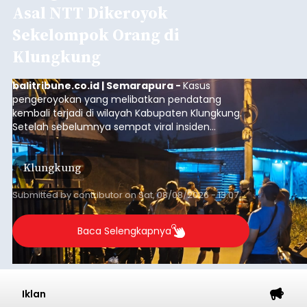
Asal NTT Dikeroyok
Sekelompok Orang di
Klungkung
balitribune.co.id | Semarapura -
Kasus
pengeroyokan yang melibatkan pendatang
kembali terjadi di wilayah Kabupaten Klungkung.
Setelah sebelumnya sempat viral insiden
keributan di barat Pasar Galiran, peristiwa serupa
kini menimpa seorang pemuda asal Kabupaten
Klungkung
Sumba Barat Daya (SBD), Nusa Tenggara Timur
(NTT).
Submitted by
contributor
on
Sat, 08/08/2026 - 13:07
Baca Selengkapnya
Iklan