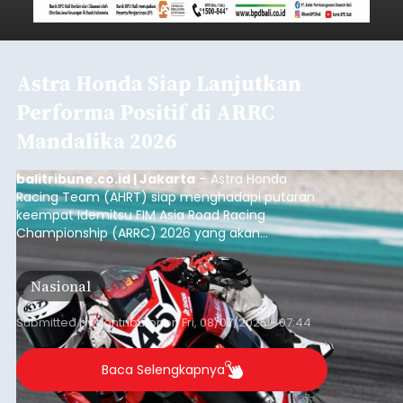
Astra Honda Siap Lanjutkan
Performa Positif di ARRC
Mandalika 2026
balitribune.co.id | Jakarta
– Astra Honda
Racing Team (AHRT) siap menghadapi putaran
keempat Idemitsu FIM Asia Road Racing
Championship (ARRC) 2026 yang akan
berlangsung di Pertamina Mandalika
International Circuit, Lombok, Nusa Tenggara
Nasional
Barat, pada 7–9 Agustus 2026.
Submitted by
contributor
on
Fri, 08/07/2026 - 07:44
Baca Selengkapnya