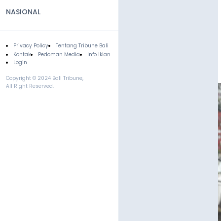
NASIONAL
Privacy Policy
Tentang Tribune Bali
Footer
Kontak
Pedoman Media
Info Iklan
Login
Copyright © 2024 Bali Tribune,
All Right Reserved.