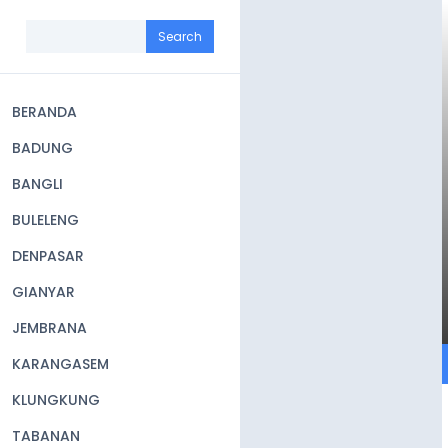
Skip
to
Search
main
content
BERANDA
Main
BADUNG
navigation
BANGLI
BULELENG
DENPASAR
GIANYAR
JEMBRANA
KARANGASEM
KLUNGKUNG
TABANAN