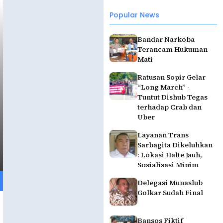
Popular News
Bandar Narkoba
Terancam Hukuman
Mati
Ratusan Sopir Gelar
“Long March” -
Tuntut Dishub Tegas
terhadap Crab dan
Uber
Layanan Trans
Sarbagita Dikeluhkan
: Lokasi Halte Jauh,
Sosialisasi Minim
Delegasi Munaslub
Golkar Sudah Final
Bansos Fiktif