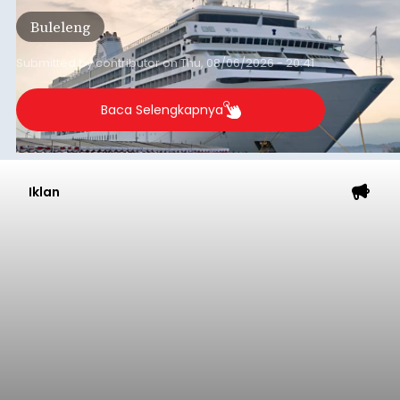
Tonnage (GT), atau tumbuh 12,4 persen
Buleleng
dibandingkan periode yang sama tahun lalu
yang tercatat sebesar 1,32 juta GT.
Submitted by
contributor
on
Thu, 08/06/2026 - 20:41
Baca Selengkapnya
Iklan