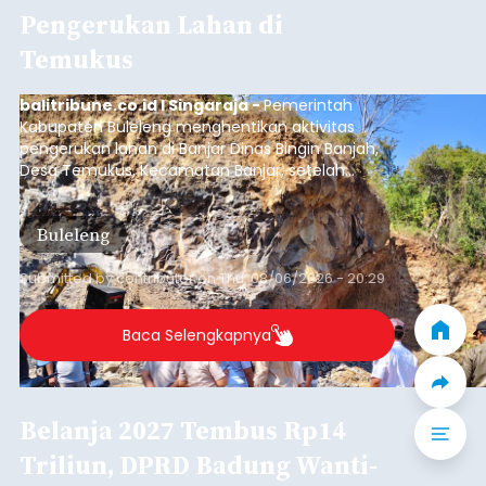
Pengerukan Lahan di
Temukus
balitribune.co.id I Singaraja -
Pemerintah
Kabupaten Buleleng menghentikan aktivitas
pengerukan lahan di Banjar Dinas Bingin Banjah,
Desa Temukus, Kecamatan Banjar, setelah
ditemukan indikasi kegiatan pengambilan
material yang tidak sesuai dengan peruntukan
Buleleng
kawasan.
Submitted by
contributor
on
Thu, 08/06/2026 - 20:29
Baca Selengkapnya
Belanja 2027 Tembus Rp14
Triliun, DPRD Badung Wanti-