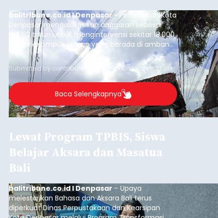
balitribune.co.id I Denpasar -
Pemerintah Kota
Denpasar mengalokasikan anggaran sebesar
Rp1,152 triliun untuk mengintervensi sekitar 18.000
warga kelompok rentan yang berada di ambang
garis kemiskinan. Langkah strategis ini diambil
guna menjaga masyarakat yang berada pada
Submitted by
contributor
on
Thu, 08/06/2026 - 21:31
kelompok desil 5 dan 6 tersebut agar tidak
merosot ke kategori miskin.
Baca Selengkapnya
Lewat Program TPBIS, Siswa
Belajar Aksara dan Masatua
Bali
balitribune.co.id I Denpasar
– Upaya
melestarikan Bahasa dan Aksara Bali terus
diperkuat Dinas Perpustakaan dan Kearsipan
Kota Denpasar melalui Program Transformasi