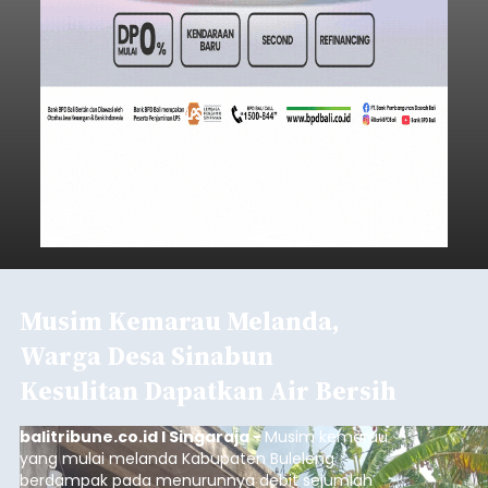
Musim Kemarau Melanda,
Warga Desa Sinabun
Kesulitan Dapatkan Air Bersih
balitribune.co.id I Singaraja -
Musim kemarau
yang mulai melanda Kabupaten Buleleng
berdampak pada menurunnya debit sejumlah