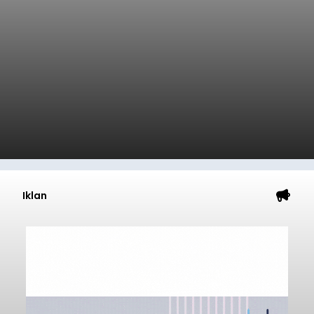
Iklan