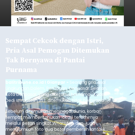
Sempat Cekcok dengan Istri,
Pria Asal Pemogan Ditemukan
Tak Bernyawa di Pantai
Purnama
balitribune.co.id I Gianyar -
Seorang pria asal
Lingkungan Dalem, Pemogan, Denpasar Selatan,
Kota Denpasar, yang diketahui bernama I Kadek
Dedi Wiranata (35), ditemukan tidak bernyawa di
pesisir Pantai Purnama, Sukawati.
Sebelum ditemukan meninggal dunia, korban
sempat memberitahukan lokasi terakhirnya
melalui pesan singkat WhatsApp dan juga
mengirimkan foto dua botol pembersih lantai ke