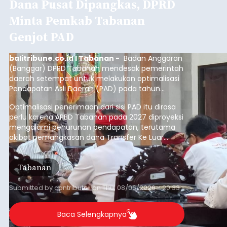
Dana Pusat Dipangkas, DPRD
Minta Pemkab Tabanan
Genjot PAD
balitribune.co.id I Tabanan -
Badan Anggaran
(Banggar) DPRD Tabanan mendesak pemerintah
daerah setempat untuk melakukan optimalisasi
Pendapatan Asli Daerah (PAD) pada tahun
anggaran 2027.
Optimalisasi penerimaan dari sisi PAD itu dirasa
perlu karena APBD Tabanan pada 2027 diproyeksi
mengalami penurunan pendapatan, terutama
akibat pemangkasan dana Transfer Ke Luar
Daerah (TKD) dari pemerintah pusat.
Tabanan
Submitted by
contributor
on
Thu, 08/06/2026 - 20:33
Baca Selengkapnya