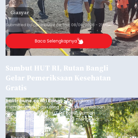
istrinya.
Gianyar
Submitted by
contributor
on
Thu, 08/06/2026 - 21:06
Baca Selengkapnya
Sambut HUT RI, Rutan Bangli
Gelar Pemeriksaan Kesehatan
Gratis
balitribune.co.id I Bangli -
Serangkian
memperingati hari ulang tahun Kemerdekaan
Republik Indonesia ( HUT RI) ke-81, Rumah
Tahanan Negara Kelas II B Bangli menggelar
kegiatan pemeriksaan kesehatan gratis, Rabu
(6/8/2026).
Bangli