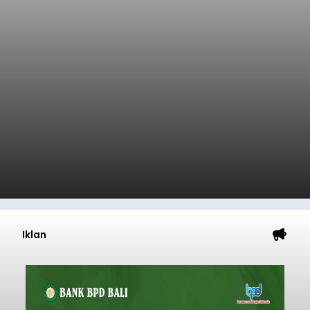
Iklan