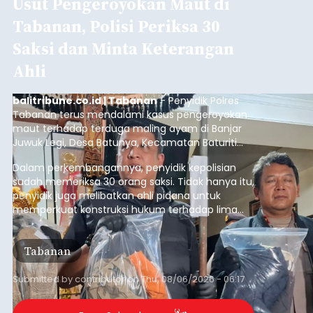
Usut Pengeroyokan Maut di
Tabanan, Polisi Periksa 30
Saksi dan Minta Keterangan
Ahli
balitribune.co.id | Tabanan
- Penyidik Polres
Tabanan terus mendalami kasus pengeroyokan
maut terhadap terduga maling ayam di Banjar
Juwuk Legi, Desa Batunya, Kecamatan Baturiti
yang terjadi beberapa waktu lalu.
Dalam perkembangannya, penyidik kepolisian
sudah memeriksa 30 orang saksi. Tidak hanya itu,
penyidik juga melibatkan ahli pidana untuk
memperkuat konstruksi hukum terhadap lima
orang tersangka yang saat ini ditahan.
Tabanan
Submitted by
contributor
on
Thu, 08/06/2026 - 06:17