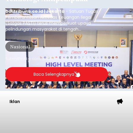
balitribune.co.id | Jakarta
- Satuan Tugas
Pemberantasan Aktivitas Keuangan Ilegal
(Satgas PASTI) terus memperkuat upaya
pelindungan masyarakat di tengah
meningkatnya ancaman penipuan digital yang
semakin kompleks.
Nasional
Submitted by
contributor
on
Thu, 08/06/2026 - 09:45
Baca Selengkapnya
Iklan