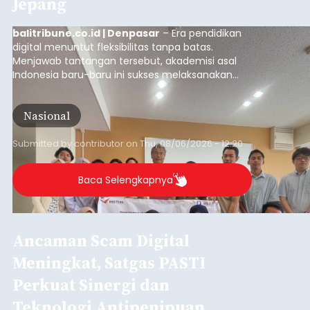
Jepang
balitribune.co.id | Denpasar
– Era pendidikan
digital menuntut fleksibilitas tanpa batas.
Menjawab tantangan tersebut, akademisi asal
Indonesia baru-baru ini sukses melaksanakan
program Pengabdian Kepada Masyarakat (PKM)
skala internasional di Distributed Systems
Nasional
Laboratory, Okayama University, Jepang.
Submitted by
contributor
on
Thu, 08/06/2026 - 12:20
Baca Selengkapnya
Ancaman Scam Digital
Meningkat, Satgas PASTI
Perkuat Sinergi dan
Teknologi Antipenipuan