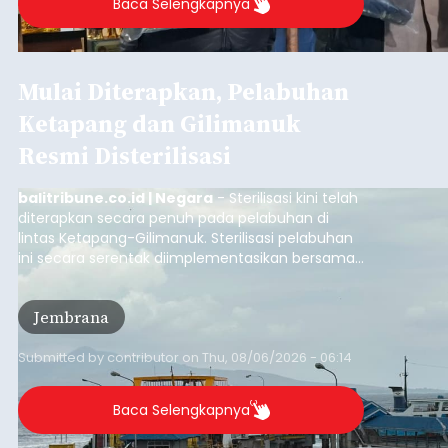
Baca Selengkapnya
Mulai Diterapkan, Pelabuhan
Ketapang dan Gilimanuk
Resmi Disterilisasi
balitribune.co.id | Negara
- Sterilisasi kini telah
diterapkan secara penuh pada pelabuhan di
lintas Ketapang-Gilimanuk. Sterilisasi pelabuhan
ini secara serentak diimplementasikan bersama
empat pelabuhan utama lainnya, yakni
Pelabuhan Merak, Bakauheni, Kayangan, dan
Jembrana
Lembar pada Rabu (5/8/2026).
Submitted by
contributor
on
Thu, 08/06/2026 - 06:14
Baca Selengkapnya