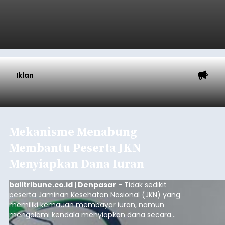
Iklan
Mekanisme Menabung
Membantu Peserta JKN
Menyiapkan Dana Iuran
balitribune.co.id | Denpasar
- Tidak sedikit
peserta Jaminan Kesehatan Nasional (JKN) yang
memiliki kemauan membayar iuran, namun
mengalami kendala menyiapkan dana secara
penuh saat jatuh tempo pembayaran iuran.