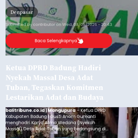
Kondisi ini terutama dialami oleh peserta
Denpasar
segmen Pekerja Bukan Penerima Upah (PBPU)
yang memiliki penghasilan tidak tetap.
Submitted by
contributor
on
Wed, 08/05/2026 - 20:43
Baca Selengkapnya
Ketua DPRD Badung Hadiri
Nyekah Massal Desa Adat
Tuban, Tegaskan Komitmen
Lestarikan Adat dan Budaya
balitribune.co.id | Mangupura
– Ketua DPRD
Kabupaten Badung I Gusti Anom Gumanti
menghadiri Karya Atma Wedana (Nyekah
Massal) Desa Adat Tuban yang berlangsung di
Payadnyan Karya Atma Wedana, Lapangan