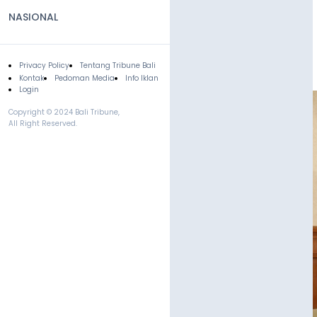
NASIONAL
Privacy Policy
Tentang Tribune Bali
Footer
Kontak
Pedoman Media
Info Iklan
Login
Copyright © 2024 Bali Tribune,
All Right Reserved.