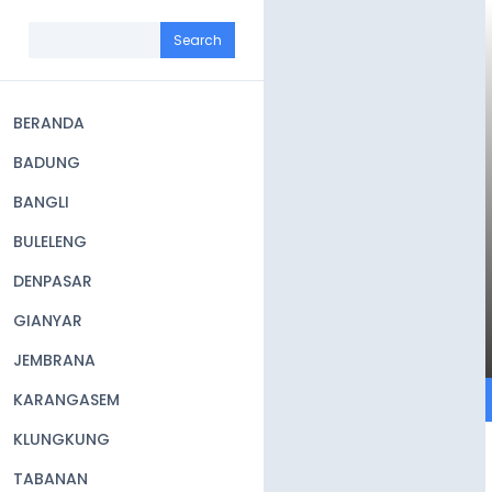
Skip
to
Search
main
content
BERANDA
Main
BADUNG
navigation
BANGLI
BULELENG
DENPASAR
GIANYAR
JEMBRANA
KARANGASEM
KLUNGKUNG
TABANAN