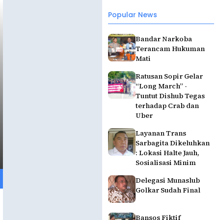
Popular News
Bandar Narkoba
Terancam Hukuman
Mati
Ratusan Sopir Gelar
“Long March” -
Tuntut Dishub Tegas
terhadap Crab dan
Uber
Layanan Trans
Sarbagita Dikeluhkan
: Lokasi Halte Jauh,
Sosialisasi Minim
Delegasi Munaslub
Golkar Sudah Final
Bansos Fiktif