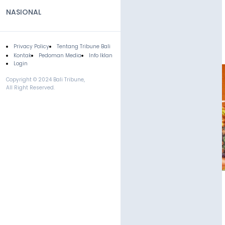
NASIONAL
Privacy Policy
Tentang Tribune Bali
Footer
Kontak
Pedoman Media
Info Iklan
Login
Copyright © 2024 Bali Tribune,
All Right Reserved.