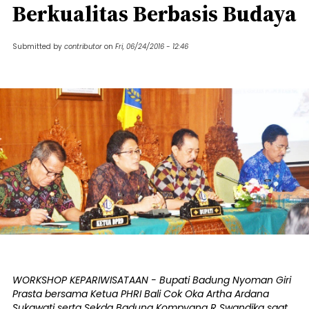
Berkualitas Berbasis Budaya
Submitted by
contributor
on
Fri, 06/24/2016 - 12:46
WORKSHOP KEPARIWISATAAN - Bupati Badung Nyoman Giri
Prasta bersama Ketua PHRI Bali Cok Oka Artha Ardana
Sukawati serta Sekda Badung Kompyang R Swandika saat