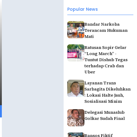
Popular News
Bandar Narkoba
Terancam Hukuman
Mati
Ratusan Sopir Gelar
“Long March” -
Tuntut Dishub Tegas
terhadap Crab dan
Uber
Layanan Trans
Sarbagita Dikeluhkan
: Lokasi Halte Jauh,
Sosialisasi Minim
Delegasi Munaslub
Golkar Sudah Final
Bansos Fiktif