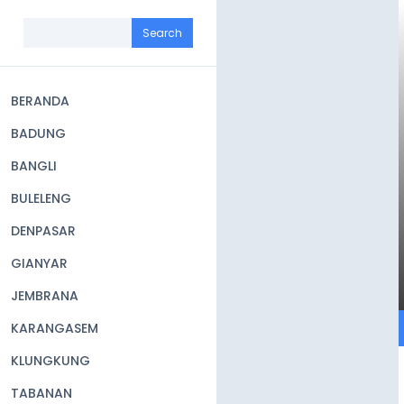
Skip
to
Search
main
content
BERANDA
Main
BADUNG
navigation
BANGLI
BULELENG
DENPASAR
GIANYAR
JEMBRANA
KARANGASEM
KLUNGKUNG
TABANAN