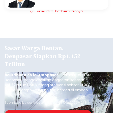
Swipe untuk lihat berita lainnya
Sasar Warga Rentan,
Denpasar Siapkan Rp1,152
Triliun
balitribune.co.id I Denpasar -
Pemerintah Kota
Denpasar mengalokasikan anggaran sebesar
Rp1,152 triliun untuk mengintervensi sekitar 18.000
warga kelompok rentan yang berada di ambang
garis kemiskinan. Langkah strategis ini diambil
guna menjaga masyarakat yang berada pada
Submitted by
contributor
on
Thu, 08/06/2026 - 21:31
kelompok desil 5 dan 6 tersebut agar tidak
merosot ke kategori miskin.