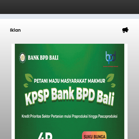
Iklan