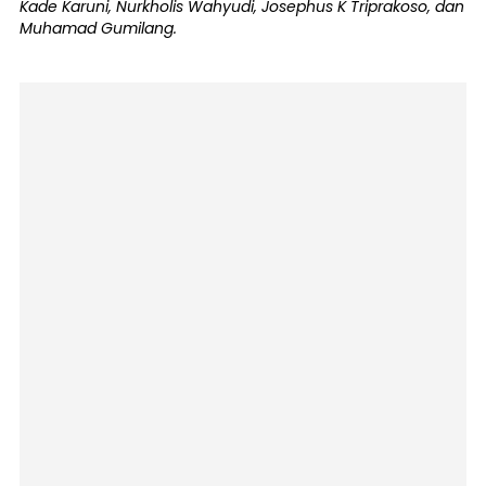
Kade Karuni, Nurkholis Wahyudi, Josephus K Triprakoso, dan
Muhamad Gumilang.