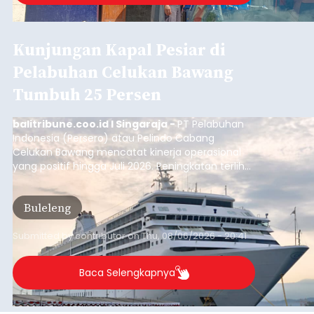
Kunjungan Kapal Pesiar di
Pelabuhan Celukan Bawang
Tumbuh 25 Persen
balitribune.coo.id I Singaraja -
PT Pelabuhan
Indonesia (Persero) atau Pelindo Cabang
Celukan Bawang mencatat kinerja operasional
yang positif hingga Juli 2026. Peningkatan terlihat
dari arus kapal yang mencapai 1,48 juta Gross
Tonnage (GT), atau tumbuh 12,4 persen
Buleleng
dibandingkan periode yang sama tahun lalu
yang tercatat sebesar 1,32 juta GT.
Submitted by
contributor
on
Thu, 08/06/2026 - 20:41
Baca Selengkapnya