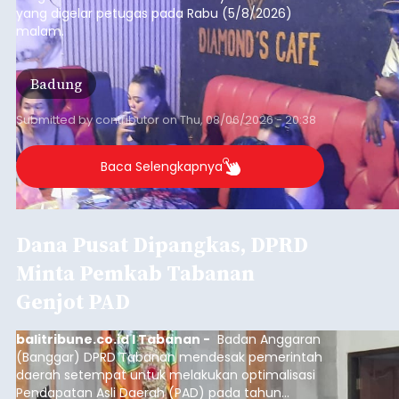
yang digelar petugas pada Rabu (5/8/2026)
malam.
Badung
Submitted by
contributor
on
Thu, 08/06/2026 - 20:38
Baca Selengkapnya
Dana Pusat Dipangkas, DPRD
Minta Pemkab Tabanan
Genjot PAD
balitribune.co.id I Tabanan -
Badan Anggaran
(Banggar) DPRD Tabanan mendesak pemerintah
daerah setempat untuk melakukan optimalisasi
Pendapatan Asli Daerah (PAD) pada tahun