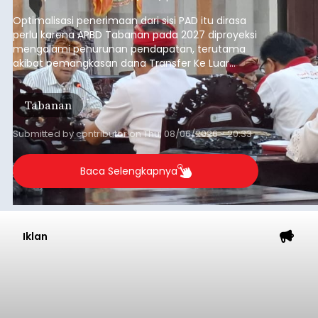
anggaran 2027.
Optimalisasi penerimaan dari sisi PAD itu dirasa
perlu karena APBD Tabanan pada 2027 diproyeksi
mengalami penurunan pendapatan, terutama
akibat pemangkasan dana Transfer Ke Luar
Daerah (TKD) dari pemerintah pusat.
Tabanan
Submitted by
contributor
on
Thu, 08/06/2026 - 20:33
Baca Selengkapnya
Iklan