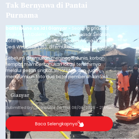
Tak Bernyawa di Pantai
Purnama
balitribune.co.id I Gianyar -
Seorang pria asal
Lingkungan Dalem, Pemogan, Denpasar Selatan,
Kota Denpasar, yang diketahui bernama I Kadek
Dedi Wiranata (35), ditemukan tidak bernyawa di
pesisir Pantai Purnama, Sukawati.
Sebelum ditemukan meninggal dunia, korban
sempat memberitahukan lokasi terakhirnya
melalui pesan singkat WhatsApp dan juga
mengirimkan foto dua botol pembersih lantai ke
istrinya.
Gianyar
Submitted by
contributor
on
Thu, 08/06/2026 - 21:06
Baca Selengkapnya