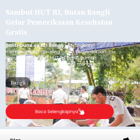
Sambut HUT RI, Rutan Bangli
Gelar Pemeriksaan Kesehatan
Gratis
balitribune.co.id I Bangli -
Serangkian
memperingati hari ulang tahun Kemerdekaan
Republik Indonesia ( HUT RI) ke-81, Rumah
Tahanan Negara Kelas II B Bangli menggelar
kegiatan pemeriksaan kesehatan gratis, Rabu
(6/8/2026).
Bangli
Submitted by
contributor
on
Thu, 08/06/2026 - 20:56
Baca Selengkapnya