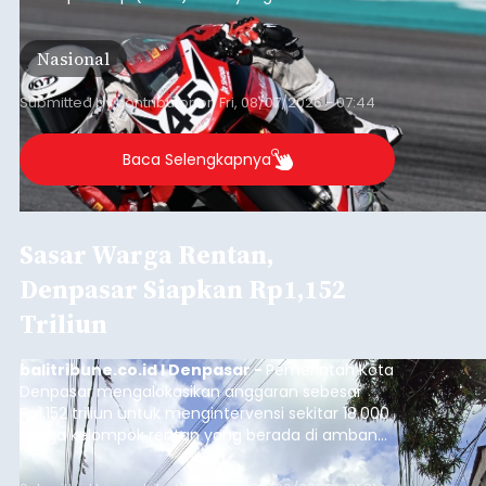
berlangsung di Pertamina Mandalika
International Circuit, Lombok, Nusa Tenggara
Nasional
Barat, pada 7–9 Agustus 2026.
Submitted by
contributor
on
Fri, 08/07/2026 - 07:44
Baca Selengkapnya
Sasar Warga Rentan,
Denpasar Siapkan Rp1,152
Triliun
balitribune.co.id I Denpasar -
Pemerintah Kota
Denpasar mengalokasikan anggaran sebesar
Rp1,152 triliun untuk mengintervensi sekitar 18.000
warga kelompok rentan yang berada di ambang
garis kemiskinan. Langkah strategis ini diambil
guna menjaga masyarakat yang berada pada