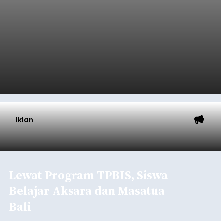
Iklan
Lewat Program TPBIS, Siswa
Belajar Aksara dan Masatua
Bali