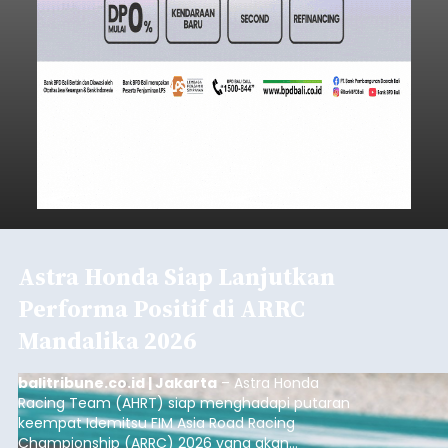
Astra Honda Siap Lanjutkan
Performa Positif di ARRC
Mandalika 2026
balitribune.co.id | Jakarta
– Astra Honda
Racing Team (AHRT) siap menghadapi putaran
keempat Idemitsu FIM Asia Road Racing
Championship (ARRC) 2026 yang akan