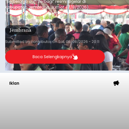
“Berbelanja dan Berbagi” resmi digelar di
Kabupaten Jembrana, Jumat (7/8/2026).
Kegiatan yang digelar Gedung Kesenian Ir.
Soekarno ini memadukan pemberdayaan
ekonomi masyarakat dengan aksi sosial tersebut
Jembrana
mendapat antusiasme tinggi dan mencatat nilai
transaksi mencapai Rp672.733.200.
Submitted by
contributor
on
Sat, 08/08/2026 - 20:11
Baca Selengkapnya
Iklan