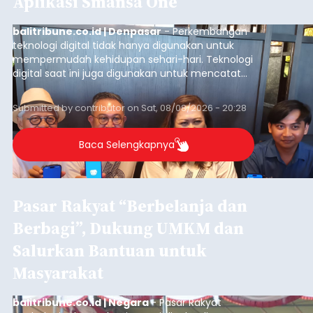
Aplikasi Smansa One
balitribune.co.id | Denpasar
- Perkembangan
teknologi digital tidak hanya digunakan untuk
mempermudah kehidupan sehari-hari. Teknologi
digital saat ini juga digunakan untuk mencatat
dan mengelola data base alumni dari suatu
sekolah, salah satunya adalah alumni SMA 1
Submitted by
contributor
on
Sat, 08/08/2026 - 20:28
Denpasar.
Baca Selengkapnya
Pasar Rakyat “Berbelanja dan
Berbagi”, Dukung UMKM dan
Salurkan Bantuan untuk
Masyarakat
balitribune.co.id | Negara
- Pasar Rakyat