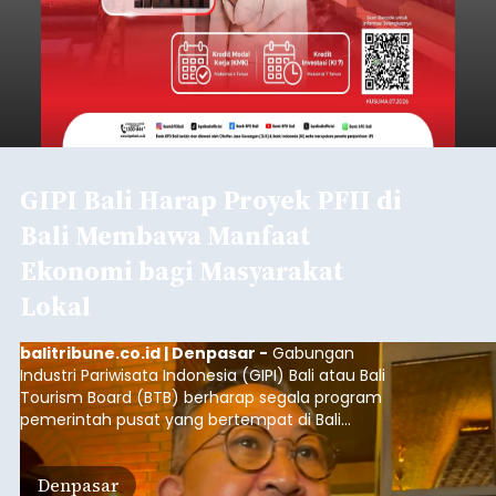
GIPI Bali Harap Proyek PFII di
Bali Membawa Manfaat
Ekonomi bagi Masyarakat
Lokal
balitribune.co.id | Denpasar -
Gabungan
Industri Pariwisata Indonesia (GIPI) Bali atau Bali
Tourism Board (BTB) berharap segala program
pemerintah pusat yang bertempat di Bali
membawa dampak positif bagi masyarakat lokal.
"Program pemerintah ini (Bali sebagai Pusat
Denpasar
Finansial Internasional Indonesia/PFII) harus