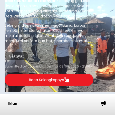
balitribune.co.id I Gianyar -
Seorang pria asal
Lingkungan Dalem, Pemogan, Denpasar Selatan,
Kota Denpasar, yang diketahui bernama I Kadek
Dedi Wiranata (35), ditemukan tidak bernyawa di
pesisir Pantai Purnama, Sukawati.
Sebelum ditemukan meninggal dunia, korban
sempat memberitahukan lokasi terakhirnya
melalui pesan singkat WhatsApp dan juga
mengirimkan foto dua botol pembersih lantai ke
istrinya.
Gianyar
Submitted by
contributor
on
Thu, 08/06/2026 - 21:06
Baca Selengkapnya
Iklan