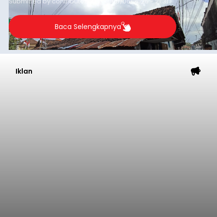
Submitted by
contributor
on
Thu, 08/06/2026 - 21:31
kelompok desil 5 dan 6 tersebut agar tidak
merosot ke kategori miskin.
Baca Selengkapnya
Iklan