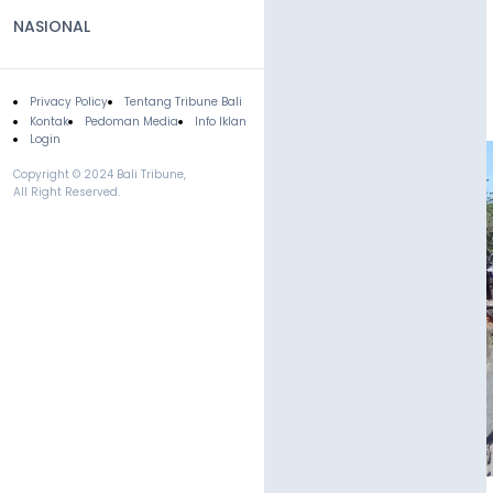
NASIONAL
Privacy Policy
Tentang Tribune Bali
Footer
Kontak
Pedoman Media
Info Iklan
Login
Copyright © 2024 Bali Tribune,
All Right Reserved.