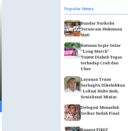
Popular News
Bandar Narkoba
Terancam Hukuman
Mati
Ratusan Sopir Gelar
“Long March” -
Tuntut Dishub Tegas
terhadap Crab dan
Uber
Layanan Trans
Sarbagita Dikeluhkan
: Lokasi Halte Jauh,
Sosialisasi Minim
Delegasi Munaslub
Golkar Sudah Final
Bansos Fiktif