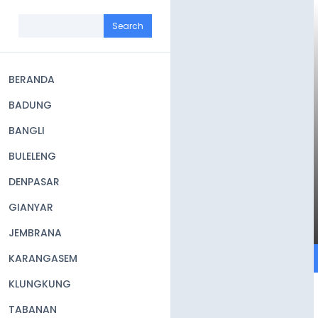
Skip
to
Search
main
content
BERANDA
Main
BADUNG
navigation
BANGLI
BULELENG
DENPASAR
GIANYAR
JEMBRANA
KARANGASEM
KLUNGKUNG
TABANAN