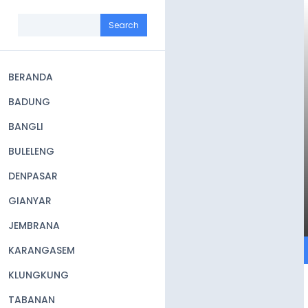
Skip
to
Search
main
content
BERANDA
Main
BADUNG
navigation
BANGLI
BULELENG
DENPASAR
GIANYAR
JEMBRANA
KARANGASEM
KLUNGKUNG
TABANAN