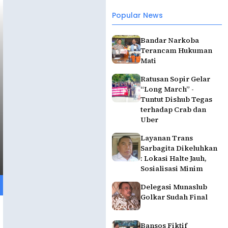
Popular News
Bandar Narkoba
Terancam Hukuman
Mati
Ratusan Sopir Gelar
“Long March” -
Tuntut Dishub Tegas
terhadap Crab dan
Uber
Layanan Trans
Sarbagita Dikeluhkan
: Lokasi Halte Jauh,
Sosialisasi Minim
Delegasi Munaslub
Golkar Sudah Final
Bansos Fiktif