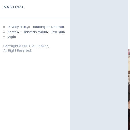
NASIONAL
Privacy Policy
Tentang Tribune Bali
Footer
Kontak
Pedoman Media
Info Iklan
Login
Copyright © 2024 Bali Tribune,
All Right Reserved.