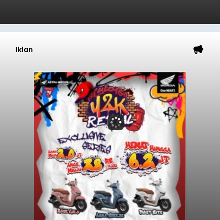
Iklan