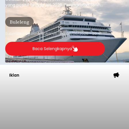
yang positif hingga Juli 2026. Peningkatan terlihat
dari arus kapal yang mencapai 1,48 juta Gross
Tonnage (GT), atau tumbuh 12,4 persen
Buleleng
dibandingkan periode yang sama tahun lalu
yang tercatat sebesar 1,32 juta GT.
Submitted by
contributor
on
Thu, 08/06/2026 - 20:41
Baca Selengkapnya
Iklan