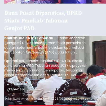
Dana Pusat Dipangkas, DPRD
Minta Pemkab Tabanan
Genjot PAD
balitribune.co.id I Tabanan -
Badan Anggaran
(Banggar) DPRD Tabanan mendesak pemerintah
daerah setempat untuk melakukan optimalisasi
Pendapatan Asli Daerah (PAD) pada tahun
anggaran 2027.
Optimalisasi penerimaan dari sisi PAD itu dirasa
perlu karena APBD Tabanan pada 2027 diproyeksi
mengalami penurunan pendapatan, terutama
akibat pemangkasan dana Transfer Ke Luar
Daerah (TKD) dari pemerintah pusat.
Tabanan
Submitted by
contributor
on
Thu, 08/06/2026 - 20:33