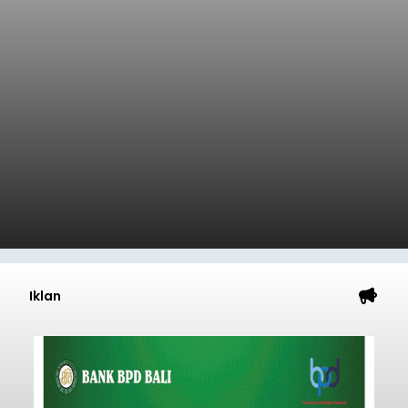
Iklan