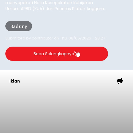
menyepakati Nota Kesepakatan Kebijakan
Umum APBD (KUA) dan Prioritas Plafon Anggaran
Sementara (PPAS) Tahun Anggaran 2027 dalam
rapat paripurna yang digelar di Gedung DPRD
Badung
Badung, Kamis (6/8/2026).
Submitted by
contributor
on
Thu, 08/06/2026 - 20:27
Baca Selengkapnya
Iklan