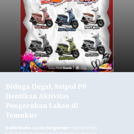
Diduga Ilegal, Satpol PP
Hentikan Aktivitas
Pengerukan Lahan di
Temukus
balitribune.co.id I Singaraja -
Pemerintah
Kabupaten Buleleng menghentikan aktivitas