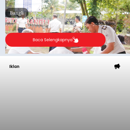
kegiatan pemeriksaan kesehatan gratis, Rabu
(6/8/2026).
Bangli
Submitted by
contributor
on
Thu, 08/06/2026 - 20:56
Baca Selengkapnya
Iklan