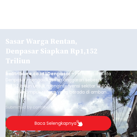
Sasar Warga Rentan,
Denpasar Siapkan Rp1,152
Triliun
balitribune.co.id I Denpasar -
Pemerintah Kota
Denpasar mengalokasikan anggaran sebesar
Rp1,152 triliun untuk mengintervensi sekitar 18.000
warga kelompok rentan yang berada di ambang
garis kemiskinan. Langkah strategis ini diambil
guna menjaga masyarakat yang berada pada
Submitted by
contributor
on
Thu, 08/06/2026 - 21:31
kelompok desil 5 dan 6 tersebut agar tidak
merosot ke kategori miskin.
Baca Selengkapnya