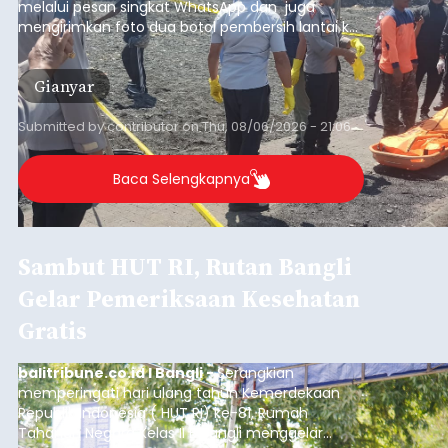
melalui pesan singkat WhatsApp dan juga
mengirimkan foto dua botol pembersih lantai ke
istrinya.
Gianyar
Submitted by
contributor
on
Thu, 08/06/2026 - 21:06
Baca Selengkapnya
Sambut HUT RI, Rutan Bangli
Gelar Pemeriksaan Kesehatan
Gratis
balitribune.co.id I Bangli -
Serangkian
memperingati hari ulang tahun Kemerdekaan
Republik Indonesia ( HUT RI) ke-81, Rumah
Tahanan Negara Kelas II B Bangli menggelar