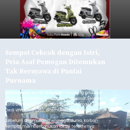
Sempat Cekcok dengan Istri,
Pria Asal Pemogan Ditemukan
Tak Bernyawa di Pantai
Purnama
balitribune.co.id I Gianyar -
Seorang pria asal
Lingkungan Dalem, Pemogan, Denpasar Selatan,
Kota Denpasar, yang diketahui bernama I Kadek
Dedi Wiranata (35), ditemukan tidak bernyawa di
pesisir Pantai Purnama, Sukawati.
Sebelum ditemukan meninggal dunia, korban
sempat memberitahukan lokasi terakhirnya