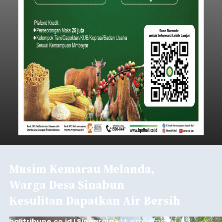
Musim Kemarau Melanda,
Warga Desa Sinabun
Kesulitan Dapatkan Air Bersih
balitribune.co.id I Singaraja -
Musim kemarau