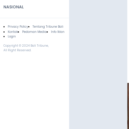
NASIONAL
Privacy Policy
Tentang Tribune Bali
Footer
Kontak
Pedoman Media
Info Iklan
Login
Copyright © 2024 Bali Tribune,
All Right Reserved.