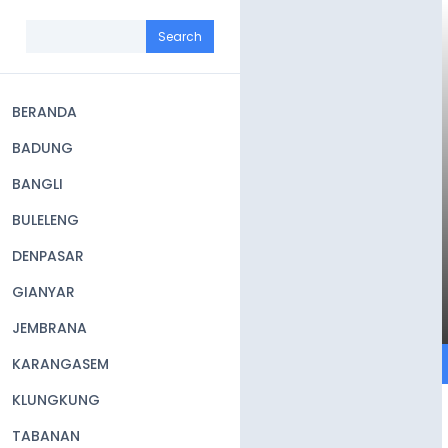
Skip
to
Search
main
content
BERANDA
Main
BADUNG
navigation
BANGLI
BULELENG
DENPASAR
GIANYAR
JEMBRANA
KARANGASEM
KLUNGKUNG
TABANAN