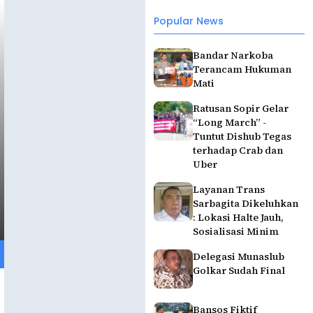
Popular News
Bandar Narkoba
Terancam Hukuman
Mati
Ratusan Sopir Gelar
“Long March” -
Tuntut Dishub Tegas
terhadap Crab dan
Uber
Layanan Trans
Sarbagita Dikeluhkan
: Lokasi Halte Jauh,
Sosialisasi Minim
Delegasi Munaslub
Golkar Sudah Final
Bansos Fiktif