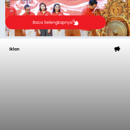
(9/8/2026).
Submitted by
contributor
on
Sun, 08/09/2026 - 18:44
Baca Selengkapnya
Iklan