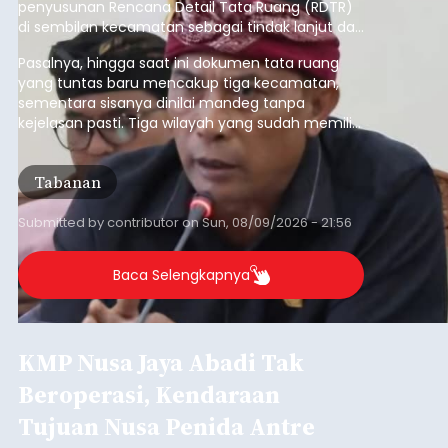
penyusunan Rencana Detail Tata Ruang (RDTR)
di sembilan kecamatan sebagai tindak lanjut dari
pelaksanaan RTRW.
Pasalnya, hingga saat ini dokumen tata ruang
yang tuntas baru mencakup tiga kecamatan,
sementara sisanya dinilai mandeg tanpa
kejelasan pasti. Tiga wilayah yang sudah memiliki
RDTR tersebut meliputi Kecamatan Kediri,
Tabanan, dan Selemadeg Barat.
Tabanan
Submitted by
contributor
on
Sun, 08/09/2026 - 21:56
Baca Selengkapnya
KMP Nusa Jaya Abadi Tak
Beroperasi, Kendaraan
Tujuan Nusa Penida Antre