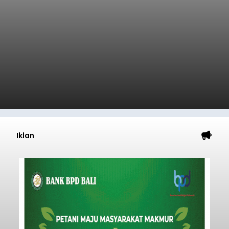
Iklan