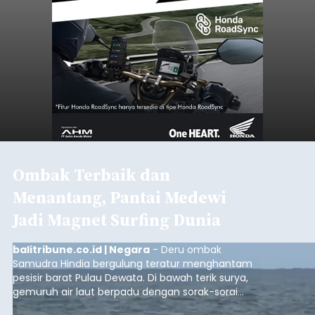
Ombak Terbaik dan
Menantang, Pantai Medewi
Jadi Magnet Surfing Dunia
balitribune.co.id | Negara
- Deru ombak
Samudra Hindia bergulung teratur menghantam
pesisir barat Pulau Dewata. Di bawah terik surya,
gemuruh air laut berpadu dengan sorak-sorai
penonton yang memadati Pantai Medewi,