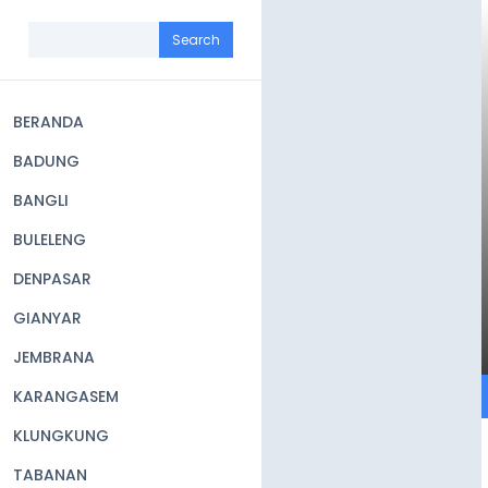
Skip
to
Search
main
content
BERANDA
Main
BADUNG
navigation
BANGLI
BULELENG
DENPASAR
GIANYAR
JEMBRANA
KARANGASEM
KLUNGKUNG
TABANAN