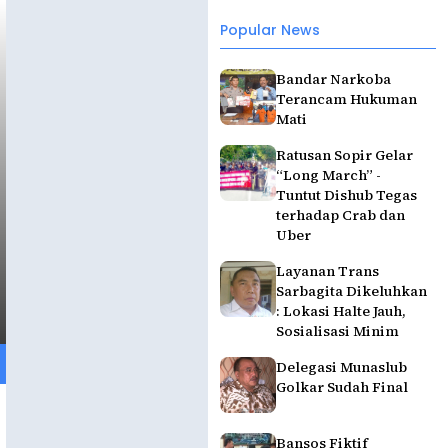
Popular News
Bandar Narkoba
Terancam Hukuman
Mati
Ratusan Sopir Gelar
“Long March” -
Tuntut Dishub Tegas
terhadap Crab dan
Uber
Layanan Trans
Sarbagita Dikeluhkan
: Lokasi Halte Jauh,
Sosialisasi Minim
Delegasi Munaslub
Golkar Sudah Final
Bansos Fiktif