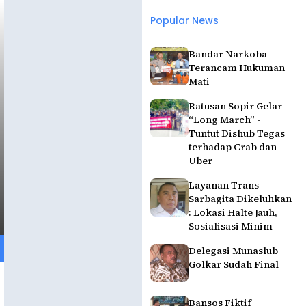
Popular News
Bandar Narkoba
Terancam Hukuman
Mati
Ratusan Sopir Gelar
“Long March” -
Tuntut Dishub Tegas
terhadap Crab dan
Uber
Layanan Trans
Sarbagita Dikeluhkan
: Lokasi Halte Jauh,
Sosialisasi Minim
Delegasi Munaslub
Golkar Sudah Final
Bansos Fiktif