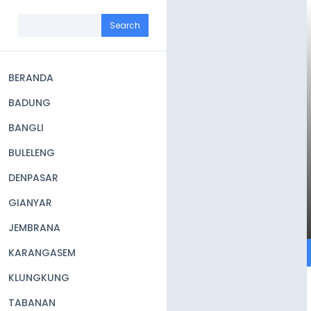
Skip
to
Search
main
content
BERANDA
Main
BADUNG
navigation
BANGLI
BULELENG
DENPASAR
GIANYAR
JEMBRANA
KARANGASEM
KLUNGKUNG
TABANAN