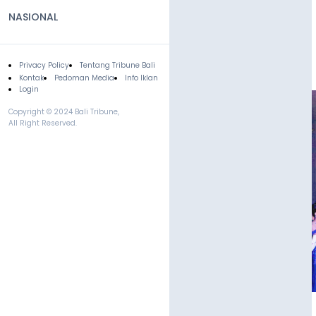
NASIONAL
Privacy Policy
Tentang Tribune Bali
Footer
Kontak
Pedoman Media
Info Iklan
Login
Copyright © 2024 Bali Tribune,
All Right Reserved.