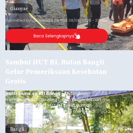
Sempat Cekcok dengan Istri,
Pria Asal Pemogan Ditemukan
Tak Bernyawa di Pantai
Purnama
balitribune.co.id I Gianyar -
Seorang pria asal
Lingkungan Dalem, Pemogan, Denpasar Selatan,