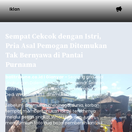
Iklan