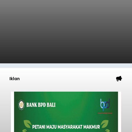
balitribune.co.id I Bangli -
Serangkian
memperingati hari ulang tahun Kemerdekaan
Republik Indonesia ( HUT RI) ke-81, Rumah
Tahanan Negara Kelas II B Bangli menggelar
kegiatan pemeriksaan kesehatan gratis, Rabu
(6/8/2026).
Bangli
Submitted by
contributor
on
Thu, 08/06/2026 - 20:56
Baca Selengkapnya
Iklan