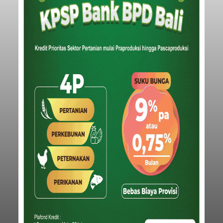
Iklan