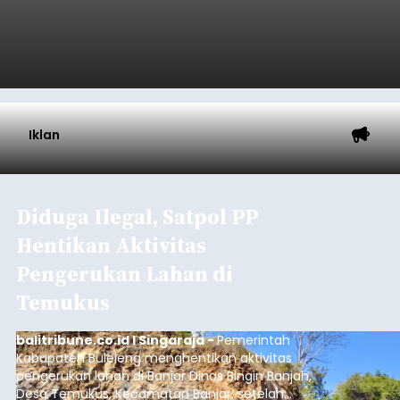
Tabanan
Submitted by
contributor
on
Thu, 08/06/2026 - 20:33
Baca Selengkapnya
Iklan