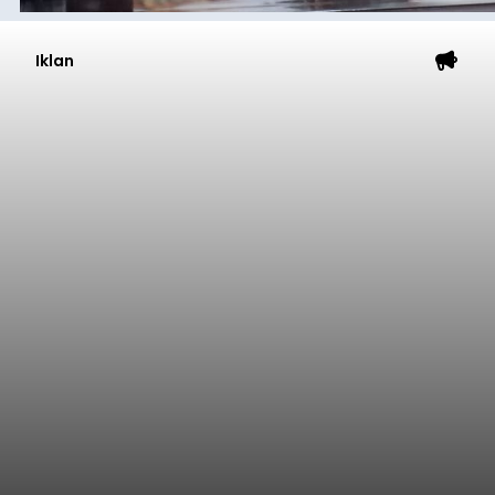
Submitted by
contributor
on
Thu, 08/06/2026 - 20:38
Baca Selengkapnya
Dana Pusat Dipangkas, DPRD
Minta Pemkab Tabanan
Genjot PAD
balitribune.co.id I Tabanan -
Badan Anggaran
(Banggar) DPRD Tabanan mendesak pemerintah
daerah setempat untuk melakukan optimalisasi
Pendapatan Asli Daerah (PAD) pada tahun
anggaran 2027.
Optimalisasi penerimaan dari sisi PAD itu dirasa
perlu karena APBD Tabanan pada 2027 diproyeksi
mengalami penurunan pendapatan, terutama
akibat pemangkasan dana Transfer Ke Luar
Daerah (TKD) dari pemerintah pusat.