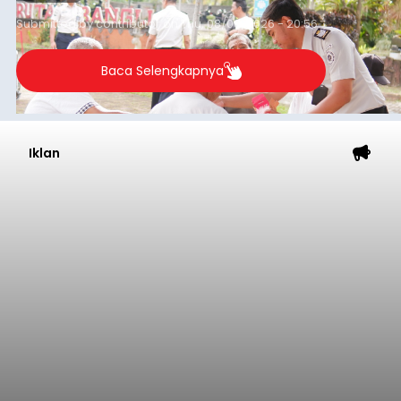
Kota Denpasar, yang diketahui bernama I Kadek
Dedi Wiranata (35), ditemukan tidak bernyawa di
pesisir Pantai Purnama, Sukawati.
Sebelum ditemukan meninggal dunia, korban
sempat memberitahukan lokasi terakhirnya
melalui pesan singkat WhatsApp dan juga
mengirimkan foto dua botol pembersih lantai ke
istrinya.
Gianyar
Submitted by
contributor
on
Thu, 08/06/2026 - 21:06
Baca Selengkapnya
Sambut HUT RI, Rutan Bangli
Gelar Pemeriksaan Kesehatan
Gratis