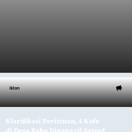
Tumbuh 25 Persen
balitribune.coo.id I Singaraja -
PT Pelabuhan
Indonesia (Persero) atau Pelindo Cabang
Celukan Bawang mencatat kinerja operasional
yang positif hingga Juli 2026. Peningkatan terlihat
dari arus kapal yang mencapai 1,48 juta Gross
Tonnage (GT), atau tumbuh 12,4 persen
Buleleng
dibandingkan periode yang sama tahun lalu
yang tercatat sebesar 1,32 juta GT.
Submitted by
contributor
on
Thu, 08/06/2026 - 20:41
Baca Selengkapnya
Iklan