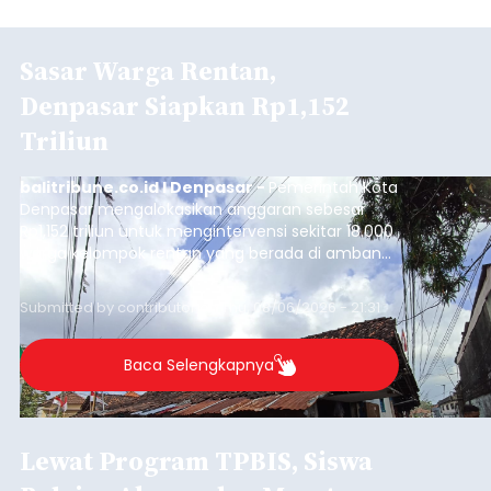
Sasar Warga Rentan,
Denpasar Siapkan Rp1,152
Triliun
balitribune.co.id I Denpasar -
Pemerintah Kota
Denpasar mengalokasikan anggaran sebesar
Rp1,152 triliun untuk mengintervensi sekitar 18.000
warga kelompok rentan yang berada di ambang
garis kemiskinan. Langkah strategis ini diambil
guna menjaga masyarakat yang berada pada
Submitted by
contributor
on
Thu, 08/06/2026 - 21:31
kelompok desil 5 dan 6 tersebut agar tidak
merosot ke kategori miskin.
Baca Selengkapnya
Lewat Program TPBIS, Siswa