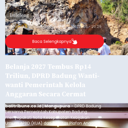
Iklan