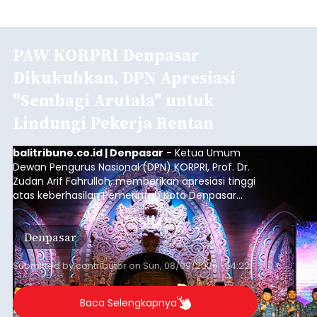
PAW KORPRI Denpasar
Dikukuhkan, DPN Apresiasi
"Sembagi Arutala" untuk
Lindungi Pekerja Rentan
balitribune.co.id | Denpasar
- Ketua Umum
Dewan Pengurus Nasional (DPN) KORPRI, Prof. Dr.
Zudan Arif Fahrulloh, memberikan apresiasi tinggi
atas keberhasilan Pemerintah Kota Denpasar
dan KORPRI Kota Denpasar dalam
mengimplementasikan program gotong royong
Denpasar
kepedulian sosial bertajuk "Sembagi Arutala".
Submitted by
contributor
on
Sun, 08/09/2026 - 14:22
Baca Selengkapnya