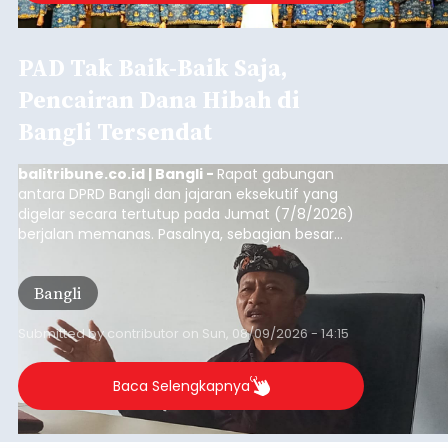
PAD Tak Baik-Baik Saja,
Pencairan Dana Hibah di
Bangli Tersendat
balitribune.co.id | Bangli -
Rapat gabungan
antara DPRD Bangli dan jajaran eksekutif yang
digelar secara tertutup pada Jumat (7/8/2026)
berjalan memanas. Pasalnya, sebagian besar
dana hibah yang bersumber dari pokok-pokok
pikiran (pokok-pokok pikiran/pokir) dewan hasil
Bangli
penjaringan aspirasi masyarakat saat reses tak
kunjung cair.
Submitted by
contributor
on
Sun, 08/09/2026 - 14:15
Baca Selengkapnya