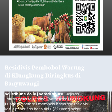
Residivis Pembobol Warung
di Klungkung Diringkus di
Banyuwangi
balitribune.co.id | Semarapura
- Jajaran
Satuan Reserse Kriminal (Satreskrim) Polres
Klungkung berhasil membekuk seorang residivis
kasus pencurian berinisial L (32) yang nekat