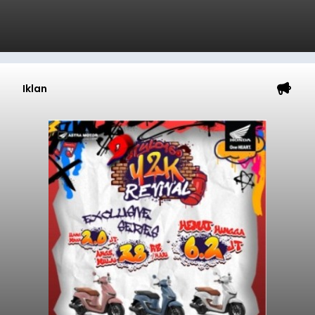
Iklan