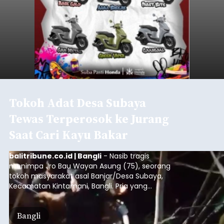
Tokoh Adat Desa Subaya
Tewas Terperosok ke Jurang
Saat Cari Kayu Bakar
balitribune.co.id | Bangli
- Nasib tragis
menimpa Jro Bau Wayan Asung (75), seorang
tokoh masyarakat asal Banjar/Desa Subaya,
Kecamatan Kintamani, Bangli. Pria yang
menjabat dalam struktur kepemimpinan adat
Ulu Apad
tersebut ditemukan meninggal dunia
Bangli
setelah terperosok ke jurang sedalam kurang