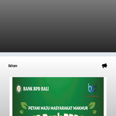
Iklan