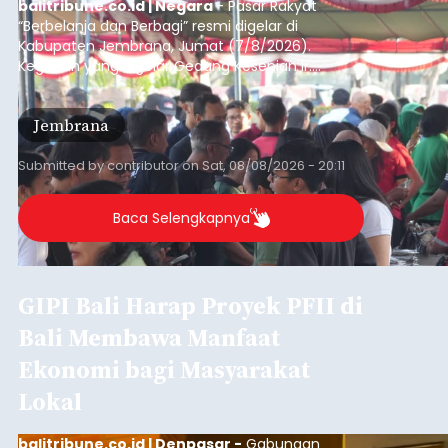
balitribune.co.id | Negara
- Pasar Rakyat
“Berbelanja dan Berbagi” resmi digelar di
Kabupaten Jembrana, Jumat (7/8/2026).
Kegiatan yang digelar Gedung Kesenian Ir.
Soekarno ini memadukan pemberdayaan
ekonomi masyarakat dengan aksi sosial tersebut
Jembrana
mendapat antusiasme tinggi dan mencatat nilai
transaksi mencapai Rp672.733.200.
Submitted by
contributor
on
Sat, 08/08/2026 - 20:11
Baca Selengkapnya
GIPI Bali Harap Proyek PFII di
Bali Membawa Manfaat
Ekonomi bagi Masyarakat
Lokal
balitribune.co.id | Denpasar -
Gabungan