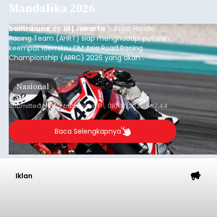
Mandalika 2026
balitribune.co.id | Jakarta
– Astra Honda
Racing Team (AHRT) siap menghadapi putaran
keempat Idemitsu FIM Asia Road Racing
Championship (ARRC) 2026 yang akan
berlangsung di Pertamina Mandalika
International Circuit, Lombok, Nusa Tenggara
Nasional
Barat, pada 7–9 Agustus 2026.
Submitted by
contributor
on
Fri, 08/07/2026 - 07:44
Baca Selengkapnya
Iklan