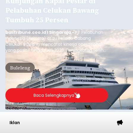
Kunjungan Kapal Pesiar di
Pelabuhan Celukan Bawang
Tumbuh 25 Persen
balitribune.coo.id I Singaraja -
PT Pelabuhan
Indonesia (Persero) atau Pelindo Cabang
Celukan Bawang mencatat kinerja operasional
yang positif hingga Juli 2026. Peningkatan terlihat
dari arus kapal yang mencapai 1,48 juta Gross
Tonnage (GT), atau tumbuh 12,4 persen
Buleleng
dibandingkan periode yang sama tahun lalu
yang tercatat sebesar 1,32 juta GT.
Submitted by
contributor
on
Thu, 08/06/2026 - 20:41
Baca Selengkapnya
Iklan