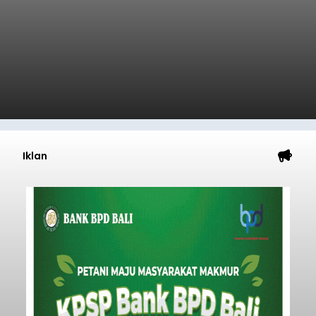
Iklan