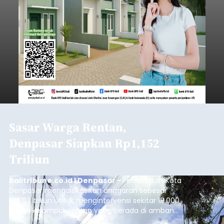
Sasar Warga Rentan,
Denpasar Siapkan Rp1,152
Triliun
balitribune.co.id I Denpasar -
Pemerintah Kota
Denpasar mengalokasikan anggaran sebesar
Rp1,152 triliun untuk mengintervensi sekitar 18.000
warga kelompok rentan yang berada di ambang
garis kemiskinan. Langkah strategis ini diambil