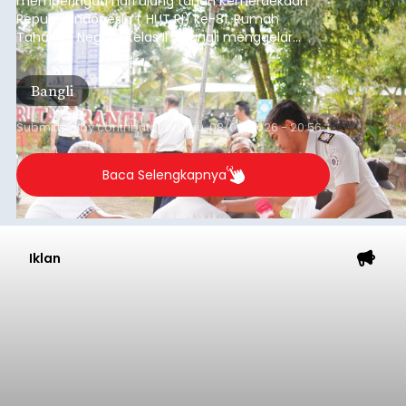
memperingati hari ulang tahun Kemerdekaan
Republik Indonesia ( HUT RI) ke-81, Rumah
Tahanan Negara Kelas II B Bangli menggelar
kegiatan pemeriksaan kesehatan gratis, Rabu
(6/8/2026).
Bangli
Submitted by
contributor
on
Thu, 08/06/2026 - 20:56
Baca Selengkapnya
Iklan