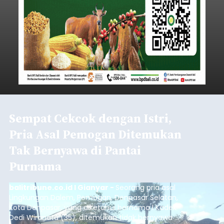
Sempat Cekcok dengan Istri,
Pria Asal Pemogan Ditemukan
Tak Bernyawa di Pantai
Purnama
balitribune.co.id I Gianyar -
Seorang pria asal
Lingkungan Dalem, Pemogan, Denpasar Selatan,
Kota Denpasar, yang diketahui bernama I Kadek
Dedi Wiranata (35), ditemukan tidak bernyawa di