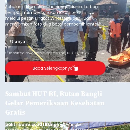
pesisir Pantai Purnama, Sukawati.
Sebelum ditemukan meninggal dunia, korban
sempat memberitahukan lokasi terakhirnya
melalui pesan singkat WhatsApp dan juga
mengirimkan foto dua botol pembersih lantai ke
istrinya.
Gianyar
Submitted by
contributor
on
Thu, 08/06/2026 - 21:06
Baca Selengkapnya
Sambut HUT RI, Rutan Bangli
Gelar Pemeriksaan Kesehatan
Gratis
balitribune.co.id I Bangli -
Serangkian