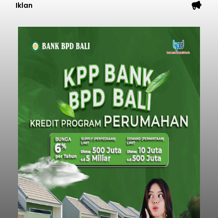
Iklan