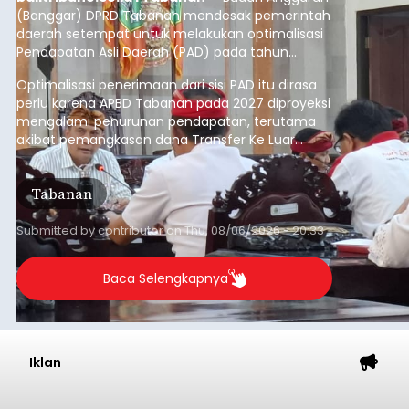
(Banggar) DPRD Tabanan mendesak pemerintah
daerah setempat untuk melakukan optimalisasi
Pendapatan Asli Daerah (PAD) pada tahun
anggaran 2027.
Optimalisasi penerimaan dari sisi PAD itu dirasa
perlu karena APBD Tabanan pada 2027 diproyeksi
mengalami penurunan pendapatan, terutama
akibat pemangkasan dana Transfer Ke Luar
Daerah (TKD) dari pemerintah pusat.
Tabanan
Submitted by
contributor
on
Thu, 08/06/2026 - 20:33
Baca Selengkapnya
Iklan