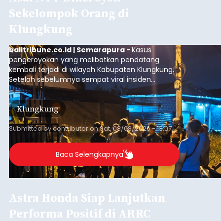
Sekelompok Orang di
Klungkung
balitribune.co.id | Semarapura -
Kasus
pengeroyokan yang melibatkan pendatang
kembali terjadi di wilayah Kabupaten Klungkung.
Setelah sebelumnya sempat viral insiden
keributan di barat Pasar Galiran, peristiwa serupa
kini menimpa seorang pemuda asal Kabupaten
Klungkung
Sumba Barat Daya (SBD), Nusa Tenggara Timur
(NTT).
Submitted by
contributor
on
Sat, 08/08/2026 - 13:07
Baca Selengkapnya
Astra Honda Siap Lanjutkan
Performa Positif di ARRC