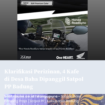
Klarifikasi Perizinan, 4 Kafe
di Desa Baha Dipanggil Satpol
PP Badung
balitribune.co.id I Mangupura -
Satuan Polisi
Pamong Praja (Satpol PP) Kabupaten Badung