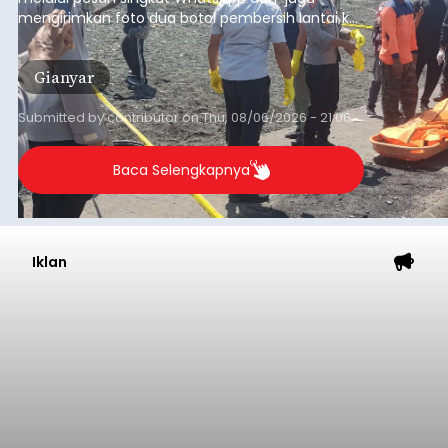
mengirimkan foto dua botol pembersih lantai ke
istrinya.
Gianyar
Submitted by
contributor
on
Thu, 08/06/2026 - 21:06
Baca Selengkapnya
Iklan