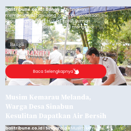
balitribune.co.id I Bangli -
Serangkian
memperingati hari ulang tahun Kemerdekaan
Republik Indonesia ( HUT RI) ke-81, Rumah
Tahanan Negara Kelas II B Bangli menggelar
kegiatan pemeriksaan kesehatan gratis, Rabu
(6/8/2026).
Bangli
Submitted by
contributor
on
Thu, 08/06/2026 - 20:56
Baca Selengkapnya
Musim Kemarau Melanda,
Warga Desa Sinabun
Kesulitan Dapatkan Air Bersih
balitribune.co.id I Singaraja -
Musim kemarau