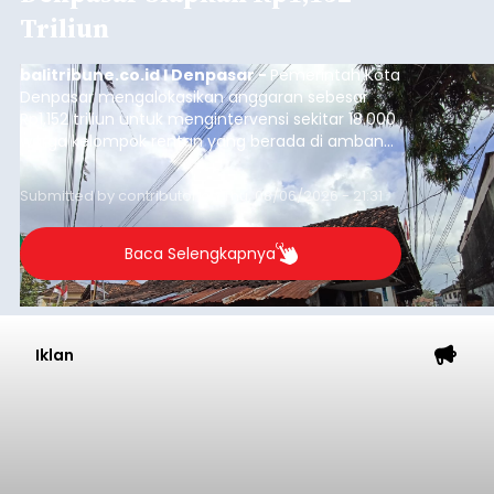
Triliun
balitribune.co.id I Denpasar -
Pemerintah Kota
Denpasar mengalokasikan anggaran sebesar
Rp1,152 triliun untuk mengintervensi sekitar 18.000
warga kelompok rentan yang berada di ambang
garis kemiskinan. Langkah strategis ini diambil
guna menjaga masyarakat yang berada pada
Submitted by
contributor
on
Thu, 08/06/2026 - 21:31
kelompok desil 5 dan 6 tersebut agar tidak
merosot ke kategori miskin.
Baca Selengkapnya
Iklan