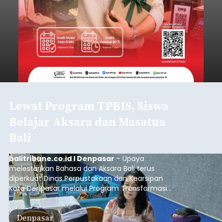
Lewat Program TPBIS, Siswa
Belajar Aksara dan Masatua
Bali
balitribune.co.id I Denpasar
– Upaya
melestarikan Bahasa dan Aksara Bali terus
diperkuat Dinas Perpustakaan dan Kearsipan
Kota Denpasar melalui Program Transformasi
Perpustakaan Berbasis Inklusi Sosial (TPBIS).
Tahun ini, sebanyak 63 siswa kelas IV dan V SD
Denpasar
Negeri 17 Dangin Puri mendapat pelatihan