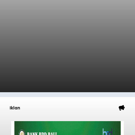
Iklan