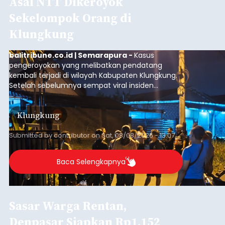
Asal NTT Dikeroyok
Sekelompok Orang di
Klungkung
balitribune.co.id | Semarapura -
Kasus
pengeroyokan yang melibatkan pendatang
kembali terjadi di wilayah Kabupaten Klungkung.
Setelah sebelumnya sempat viral insiden
keributan di barat Pasar Galiran, peristiwa serupa
kini menimpa seorang pemuda asal Kabupaten
Klungkung
Sumba Barat Daya (SBD), Nusa Tenggara Timur
(NTT).
Submitted by
contributor
on
Sat, 08/08/2026 - 13:07
Baca Selengkapnya
Sasar Warga Rentan,
Denpasar Siapkan Rp1,152