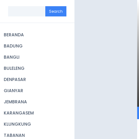
Skip
to
Search
main
content
BERANDA
Main
BADUNG
navigation
BANGLI
BULELENG
DENPASAR
GIANYAR
JEMBRANA
KARANGASEM
KLUNGKUNG
TABANAN