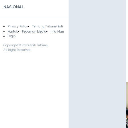
NASIONAL
Privacy Policy
Tentang Tribune Bali
Footer
Kontak
Pedoman Media
Info Iklan
Login
Copyright © 2024 Bali Tribune,
All Right Reserved.