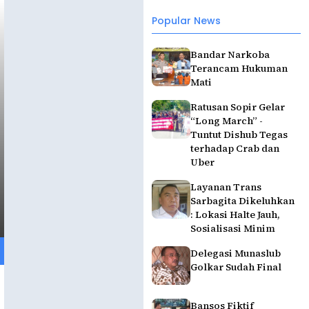
Popular News
Bandar Narkoba
Terancam Hukuman
Mati
Ratusan Sopir Gelar
“Long March” -
Tuntut Dishub Tegas
terhadap Crab dan
Uber
Layanan Trans
Sarbagita Dikeluhkan
: Lokasi Halte Jauh,
Sosialisasi Minim
Delegasi Munaslub
Golkar Sudah Final
Bansos Fiktif