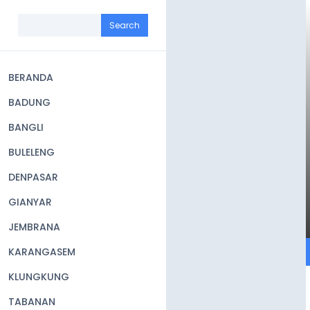
Skip
to
Search
main
content
BERANDA
Main
BADUNG
navigation
BANGLI
BULELENG
DENPASAR
GIANYAR
JEMBRANA
KARANGASEM
KLUNGKUNG
TABANAN