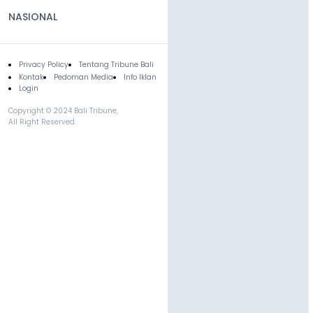
NASIONAL
Privacy Policy
Tentang Tribune Bali
Footer
Kontak
Pedoman Media
Info Iklan
Login
Copyright © 2024 Bali Tribune,
All Right Reserved.