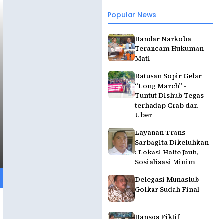
Popular News
Bandar Narkoba
Terancam Hukuman
Mati
Ratusan Sopir Gelar
“Long March” -
Tuntut Dishub Tegas
terhadap Crab dan
Uber
Layanan Trans
Sarbagita Dikeluhkan
: Lokasi Halte Jauh,
Sosialisasi Minim
Delegasi Munaslub
Golkar Sudah Final
Bansos Fiktif