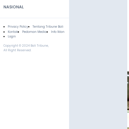
NASIONAL
Privacy Policy
Tentang Tribune Bali
Footer
Kontak
Pedoman Media
Info Iklan
Login
Copyright © 2024 Bali Tribune,
All Right Reserved.