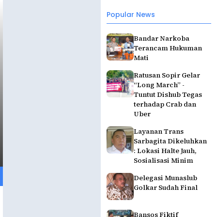
Popular News
Bandar Narkoba
Terancam Hukuman
Mati
Ratusan Sopir Gelar
“Long March” -
Tuntut Dishub Tegas
terhadap Crab dan
Uber
Layanan Trans
Sarbagita Dikeluhkan
: Lokasi Halte Jauh,
Sosialisasi Minim
Delegasi Munaslub
Golkar Sudah Final
Bansos Fiktif