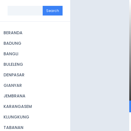
Skip
to
Search
main
content
BERANDA
Main
BADUNG
navigation
BANGLI
BULELENG
DENPASAR
GIANYAR
JEMBRANA
KARANGASEM
KLUNGKUNG
TABANAN