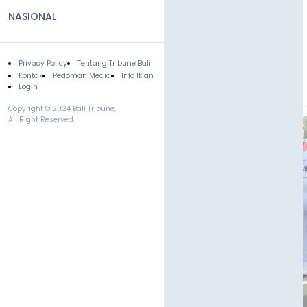
NASIONAL
Privacy Policy
Tentang Tribune Bali
Footer
Kontak
Pedoman Media
Info Iklan
Login
Copyright © 2024 Bali Tribune,
All Right Reserved.