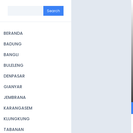
Skip
to
Search
main
content
BERANDA
Main
BADUNG
navigation
BANGLI
BULELENG
DENPASAR
GIANYAR
JEMBRANA
KARANGASEM
KLUNGKUNG
TABANAN