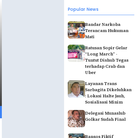
Popular News
Bandar Narkoba
Terancam Hukuman
Mati
Ratusan Sopir Gelar
“Long March” -
Tuntut Dishub Tegas
terhadap Crab dan
Uber
Layanan Trans
Sarbagita Dikeluhkan
: Lokasi Halte Jauh,
Sosialisasi Minim
Delegasi Munaslub
Golkar Sudah Final
Bansos Fiktif