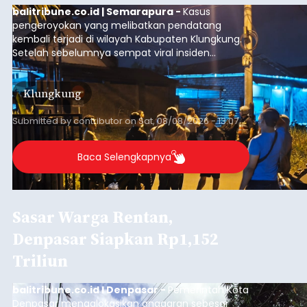
balitribune.co.id | Semarapura -
Kasus
pengeroyokan yang melibatkan pendatang
kembali terjadi di wilayah Kabupaten Klungkung.
Setelah sebelumnya sempat viral insiden
keributan di barat Pasar Galiran, peristiwa serupa
kini menimpa seorang pemuda asal Kabupaten
Klungkung
Sumba Barat Daya (SBD), Nusa Tenggara Timur
(NTT).
Submitted by
contributor
on
Sat, 08/08/2026 - 13:07
Baca Selengkapnya
Sasar Warga Rentan,
Denpasar Siapkan Rp1,152
Triliun
balitribune.co.id I Denpasar -
Pemerintah Kota
Denpasar mengalokasikan anggaran sebesar