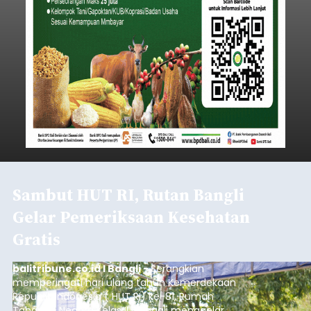
Sambut HUT RI, Rutan Bangli
Gelar Pemeriksaan Kesehatan
Gratis
balitribune.co.id I Bangli -
Serangkian
memperingati hari ulang tahun Kemerdekaan
Republik Indonesia ( HUT RI) ke-81, Rumah
Tahanan Negara Kelas II B Bangli menggelar