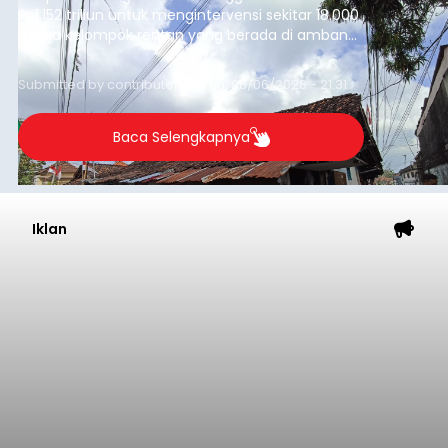
Rp1,152 triliun untuk mengintervensi sekitar 18.000
warga kelompok rentan yang berada di ambang
garis kemiskinan. Langkah strategis ini diambil
guna menjaga masyarakat yang berada pada
Submitted by
contributor
on
Thu, 08/06/2026 - 21:31
kelompok desil 5 dan 6 tersebut agar tidak
merosot ke kategori miskin.
Baca Selengkapnya
Iklan