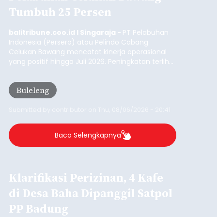
Tumbuh 25 Persen
balitribune.coo.id I Singaraja -
PT Pelabuhan
Indonesia (Persero) atau Pelindo Cabang
Celukan Bawang mencatat kinerja operasional
yang positif hingga Juli 2026. Peningkatan terlihat
dari arus kapal yang mencapai 1,48 juta Gross
Tonnage (GT), atau tumbuh 12,4 persen
Buleleng
dibandingkan periode yang sama tahun lalu
yang tercatat sebesar 1,32 juta GT.
Submitted by
contributor
on
Thu, 08/06/2026 - 20:41
Baca Selengkapnya
Klarifikasi Perizinan, 4 Kafe
di Desa Baha Dipanggil Satpol
PP Badung