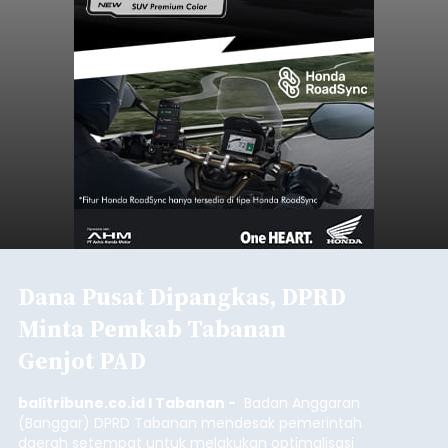
Dana Pusat Dipangkas, DPRD
Minta Pemkab Tabanan
Genjot PAD
balitribune.co.id I Tabanan -
Badan Anggaran
(Banggar) DPRD Tabanan mendesak pemerintah
daerah setempat untuk melakukan optimalisasi