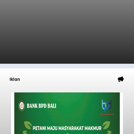
Iklan