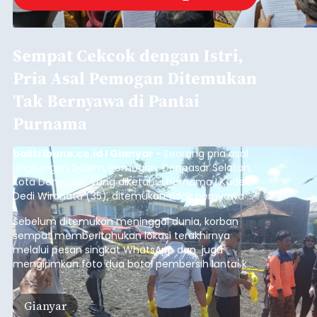
Sempat Cekcok dengan Istri,
Pria Asal Pemogan Ditemukan
Tak Bernyawa di Pantai
Purnama
balitribune.co.id I Gianyar -
Seorang pria asal
Lingkungan Dalem, Pemogan, Denpasar Selatan,
Kota Denpasar, yang diketahui bernama I Kadek
Dedi Wiranata (35), ditemukan tidak bernyawa di
pesisir Pantai Purnama, Sukawati.
Sebelum ditemukan meninggal dunia, korban
sempat memberitahukan lokasi terakhirnya
melalui pesan singkat WhatsApp dan juga
mengirimkan foto dua botol pembersih lantai ke
istrinya.
Gianyar