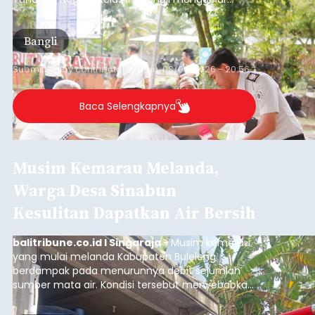
kegiatan pemeriksaan kesehatan gratis, Rabu
(6/8/2026).
Bangli
Submitted by
contributor
on
Thu, 08/06/2026 - 20:56
Baca Selengkapnya
Musim Kemarau Melanda,
Warga Desa Sinabun
Kesulitan Dapatkan Air Bersih
balitribune.co.id I Singaraja -
Musim kemarau
yang mulai melanda Kabupaten Buleleng
berdampak pada menurunnya debit sejumlah
sumber mata air. Kondisi tersebut menyebabkan
warga di beberapa desa mulai mengalami
kesulitan mendapatkan air bersih, terutama