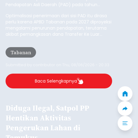
Pendapatan Asli Daerah (PAD) pada tahun
anggaran 2027.
Optimalisasi penerimaan dari sisi PAD itu dirasa
perlu karena APBD Tabanan pada 2027 diproyeksi
mengalami penurunan pendapatan, terutama
akibat pemangkasan dana Transfer Ke Luar
Daerah (TKD) dari pemerintah pusat.
Tabanan
Submitted by
contributor
on
Thu, 08/06/2026 - 20:33
Baca Selengkapnya
Diduga Ilegal, Satpol PP
Hentikan Aktivitas
Pengerukan Lahan di
Temukus