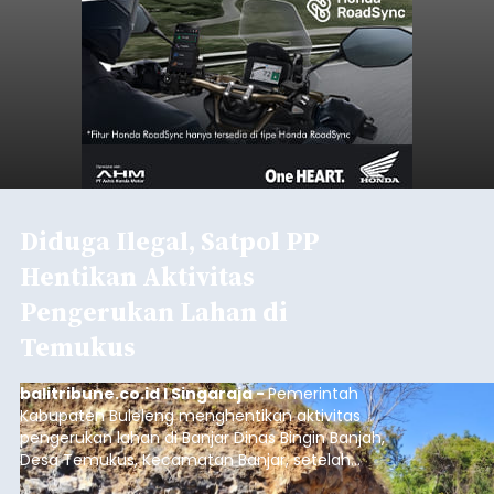
Diduga Ilegal, Satpol PP
Hentikan Aktivitas
Pengerukan Lahan di
Temukus
balitribune.co.id I Singaraja -
Pemerintah
Kabupaten Buleleng menghentikan aktivitas
pengerukan lahan di Banjar Dinas Bingin Banjah,
Desa Temukus, Kecamatan Banjar, setelah
ditemukan indikasi kegiatan pengambilan