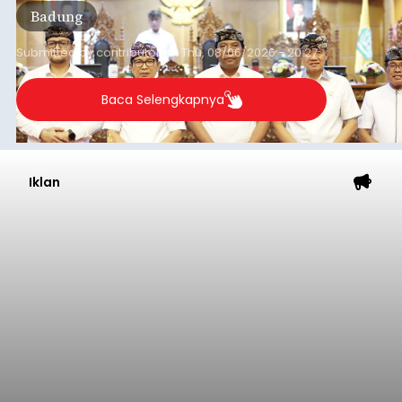
Badung
Badung, Kamis (6/8/2026).
Submitted by
contributor
on
Thu, 08/06/2026 - 20:27
Baca Selengkapnya
Iklan