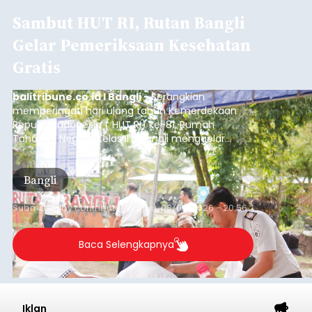
Sambut HUT RI, Rutan Bangli
Gelar Pemeriksaan Kesehatan
Gratis
balitribune.co.id I Bangli -
Serangkian
memperingati hari ulang tahun Kemerdekaan
Republik Indonesia ( HUT RI) ke-81, Rumah
Tahanan Negara Kelas II B Bangli menggelar
kegiatan pemeriksaan kesehatan gratis, Rabu
(6/8/2026).
Bangli
Submitted by
contributor
on
Thu, 08/06/2026 - 20:56
Baca Selengkapnya
Iklan