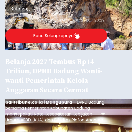
material yang tidak sesuai dengan peruntukan
Buleleng
kawasan.
Submitted by
contributor
on
Thu, 08/06/2026 - 20:29
Baca Selengkapnya
Belanja 2027 Tembus Rp14
Triliun, DPRD Badung Wanti-
wanti Pemerintah Kelola
Anggaran Secara Cermat
balitribune.co.id | Mangupura
- DPRD Badung
bersama Pemerintah Kabupaten Badung
menyepakati Nota Kesepakatan Kebijakan
Umum APBD (KUA) dan Prioritas Plafon Anggaran
Sementara (PPAS) Tahun Anggaran 2027 dalam
rapat paripurna yang digelar di Gedung DPRD