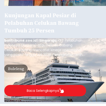
Kunjungan Kapal Pesiar di
Pelabuhan Celukan Bawang
Tumbuh 25 Persen
balitribune.coo.id I Singaraja -
PT Pelabuhan
Indonesia (Persero) atau Pelindo Cabang
Celukan Bawang mencatat kinerja operasional
yang positif hingga Juli 2026. Peningkatan terlihat
dari arus kapal yang mencapai 1,48 juta Gross
Tonnage (GT), atau tumbuh 12,4 persen
Buleleng
dibandingkan periode yang sama tahun lalu
yang tercatat sebesar 1,32 juta GT.
Submitted by
contributor
on
Thu, 08/06/2026 - 20:41
Baca Selengkapnya