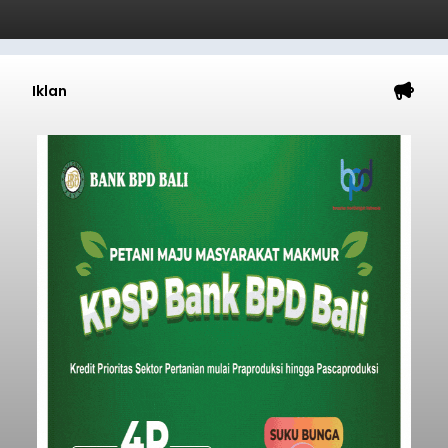
Iklan