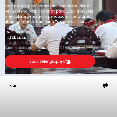
anggaran 2027.
Optimalisasi penerimaan dari sisi PAD itu dirasa
perlu karena APBD Tabanan pada 2027 diproyeksi
mengalami penurunan pendapatan, terutama
akibat pemangkasan dana Transfer Ke Luar
Daerah (TKD) dari pemerintah pusat.
Tabanan
Submitted by
contributor
on
Thu, 08/06/2026 - 20:33
Baca Selengkapnya
Iklan