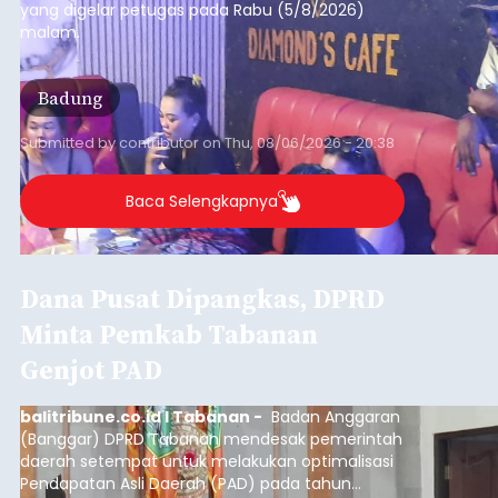
yang digelar petugas pada Rabu (5/8/2026)
malam.
Badung
Submitted by
contributor
on
Thu, 08/06/2026 - 20:38
Baca Selengkapnya
Dana Pusat Dipangkas, DPRD
Minta Pemkab Tabanan
Genjot PAD
balitribune.co.id I Tabanan -
Badan Anggaran
(Banggar) DPRD Tabanan mendesak pemerintah
daerah setempat untuk melakukan optimalisasi
Pendapatan Asli Daerah (PAD) pada tahun