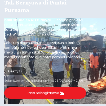
Tak Bernyawa di Pantai
Purnama
balitribune.co.id I Gianyar -
Seorang pria asal
Lingkungan Dalem, Pemogan, Denpasar Selatan,
Kota Denpasar, yang diketahui bernama I Kadek
Dedi Wiranata (35), ditemukan tidak bernyawa di
pesisir Pantai Purnama, Sukawati.
Sebelum ditemukan meninggal dunia, korban
sempat memberitahukan lokasi terakhirnya
melalui pesan singkat WhatsApp dan juga
mengirimkan foto dua botol pembersih lantai ke
istrinya.
Gianyar
Submitted by
contributor
on
Thu, 08/06/2026 - 21:06
Baca Selengkapnya