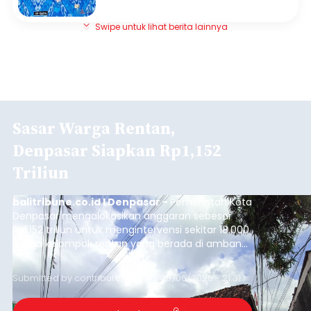
Swipe untuk lihat berita lainnya
Sasar Warga Rentan,
Denpasar Siapkan Rp1,152
Triliun
balitribune.co.id I Denpasar -
Pemerintah Kota
Denpasar mengalokasikan anggaran sebesar
Rp1,152 triliun untuk mengintervensi sekitar 18.000
warga kelompok rentan yang berada di ambang
garis kemiskinan. Langkah strategis ini diambil
guna menjaga masyarakat yang berada pada
Submitted by
contributor
on
Thu, 08/06/2026 - 21:31
kelompok desil 5 dan 6 tersebut agar tidak
merosot ke kategori miskin.