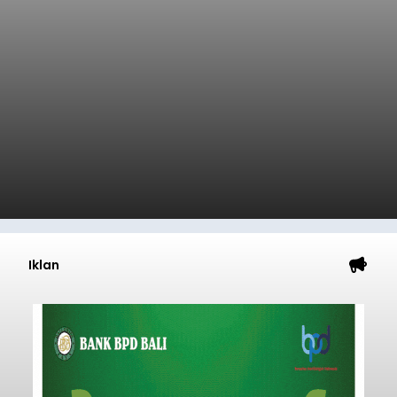
Iklan