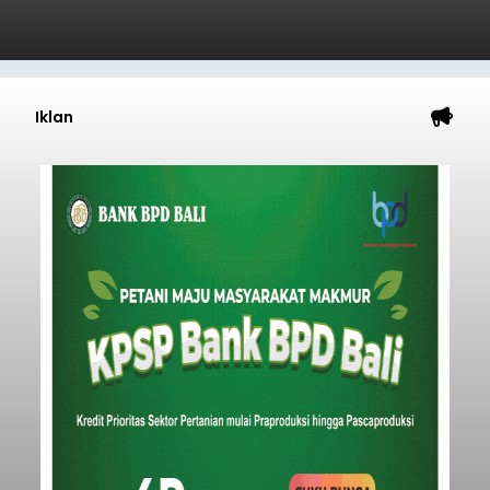
Iklan