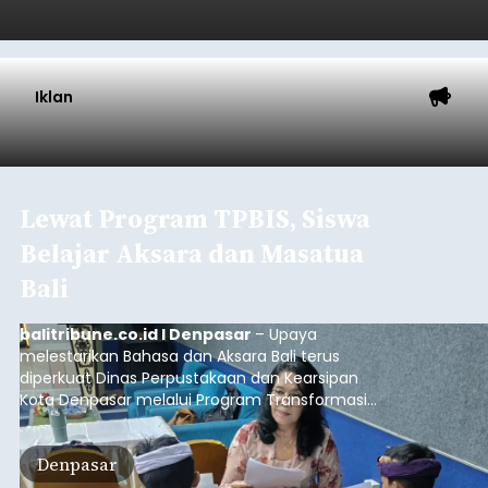
Iklan
Lewat Program TPBIS, Siswa
Belajar Aksara dan Masatua
Bali
balitribune.co.id I Denpasar
– Upaya
melestarikan Bahasa dan Aksara Bali terus
diperkuat Dinas Perpustakaan dan Kearsipan
Kota Denpasar melalui Program Transformasi
Perpustakaan Berbasis Inklusi Sosial (TPBIS).
Tahun ini, sebanyak 63 siswa kelas IV dan V SD
Denpasar
Negeri 17 Dangin Puri mendapat pelatihan
menulis Aksara Bali serta Masatua atau