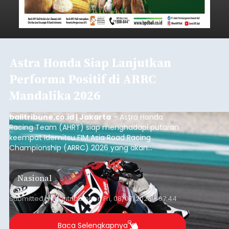
Astra Honda Siap Lanjutkan
Performa Positif di ARRC
Mandalika 2026
balitribune.co.id | Jakarta
– Astra Honda
Racing Team (AHRT) siap menghadapi putaran
keempat Idemitsu FIM Asia Road Racing
Championship (ARRC) 2026 yang akan
berlangsung di Pertamina Mandalika
International Circuit, Lombok, Nusa Tenggara
Nasional
Barat, pada 7–9 Agustus 2026.
Submitted by
contributor
on
Fri, 08/07/2026 - 07:44
Baca Selengkapnya