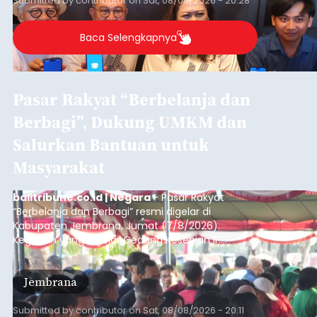
Submitted by
contributor
on
Sat, 08/08/2026 - 20:28
Denpasar.
Baca Selengkapnya
Pasar Rakyat “Berbelanja dan
Berbagi”, Dukung UMKM dan
Salurkan Bantuan untuk
Masyarakat
balitribune.co.id | Negara
- Pasar Rakyat
“Berbelanja dan Berbagi” resmi digelar di
Kabupaten Jembrana, Jumat (7/8/2026).
Kegiatan yang digelar Gedung Kesenian Ir.
Soekarno ini memadukan pemberdayaan
ekonomi masyarakat dengan aksi sosial tersebut
Jembrana
mendapat antusiasme tinggi dan mencatat nilai
transaksi mencapai Rp672.733.200.
Submitted by
contributor
on
Sat, 08/08/2026 - 20:11