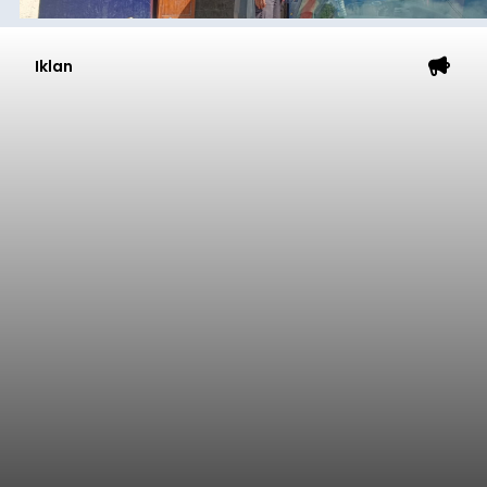
Iklan