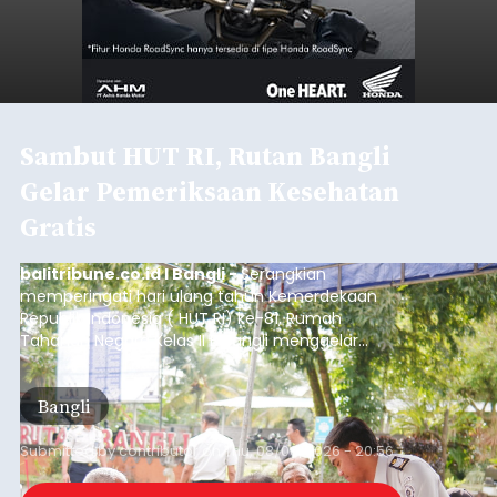
Sambut HUT RI, Rutan Bangli
Gelar Pemeriksaan Kesehatan
Gratis
balitribune.co.id I Bangli -
Serangkian
memperingati hari ulang tahun Kemerdekaan
Republik Indonesia ( HUT RI) ke-81, Rumah
Tahanan Negara Kelas II B Bangli menggelar
kegiatan pemeriksaan kesehatan gratis, Rabu
(6/8/2026).
Bangli
Submitted by
contributor
on
Thu, 08/06/2026 - 20:56