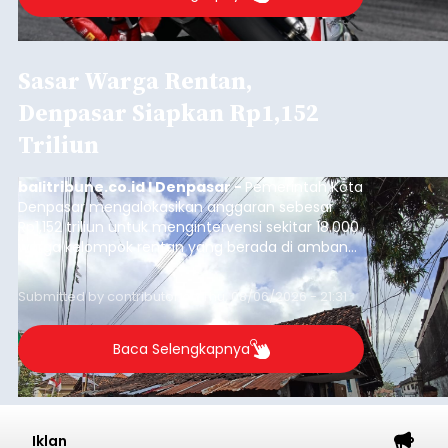
Sasar Warga Rentan,
Denpasar Siapkan Rp1,152
Triliun
balitribune.co.id I Denpasar -
Pemerintah Kota
Denpasar mengalokasikan anggaran sebesar
Rp1,152 triliun untuk mengintervensi sekitar 18.000
warga kelompok rentan yang berada di ambang
garis kemiskinan. Langkah strategis ini diambil
guna menjaga masyarakat yang berada pada
Submitted by
contributor
on
Thu, 08/06/2026 - 21:31
kelompok desil 5 dan 6 tersebut agar tidak
merosot ke kategori miskin.
Baca Selengkapnya
Iklan