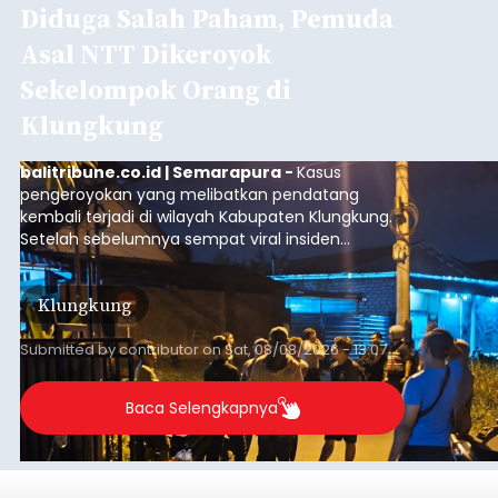
Diduga Salah Paham, Pemuda
Asal NTT Dikeroyok
Sekelompok Orang di
Klungkung
balitribune.co.id | Semarapura -
Kasus
pengeroyokan yang melibatkan pendatang
kembali terjadi di wilayah Kabupaten Klungkung.
Setelah sebelumnya sempat viral insiden
keributan di barat Pasar Galiran, peristiwa serupa
kini menimpa seorang pemuda asal Kabupaten
Klungkung
Sumba Barat Daya (SBD), Nusa Tenggara Timur
(NTT).
Submitted by
contributor
on
Sat, 08/08/2026 - 13:07
Baca Selengkapnya