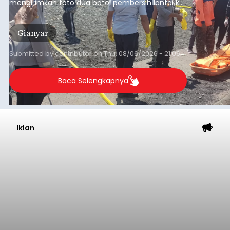
mengirimkan foto dua botol pembersih lantai ke
istrinya.
Gianyar
Submitted by
contributor
on
Thu, 08/06/2026 - 21:06
Baca Selengkapnya
Iklan