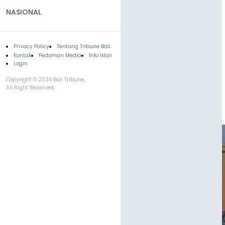
NASIONAL
Privacy Policy
Tentang Tribune Bali
Footer
Kontak
Pedoman Media
Info Iklan
Login
Copyright © 2024 Bali Tribune,
All Right Reserved.