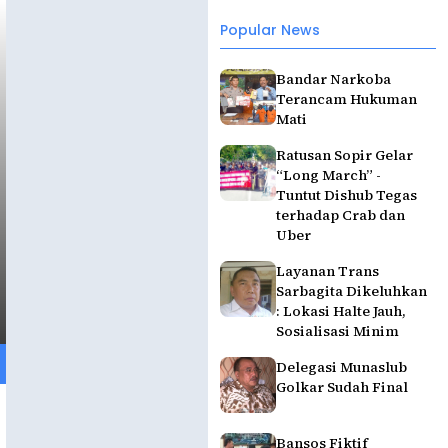
Popular News
Bandar Narkoba
Terancam Hukuman
Mati
Ratusan Sopir Gelar
“Long March” -
Tuntut Dishub Tegas
terhadap Crab dan
Uber
Layanan Trans
Sarbagita Dikeluhkan
: Lokasi Halte Jauh,
Sosialisasi Minim
Delegasi Munaslub
Golkar Sudah Final
Bansos Fiktif