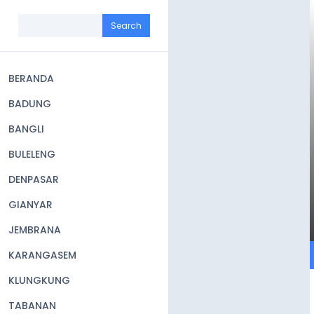
Skip
to
Search
main
content
BERANDA
Main
BADUNG
navigation
BANGLI
BULELENG
DENPASAR
GIANYAR
JEMBRANA
KARANGASEM
KLUNGKUNG
TABANAN