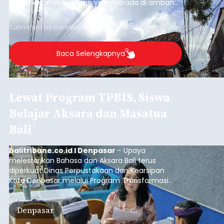
warga kelompok rentan yang berada di ambang
garis kemiskinan. Langkah strategis ini diambil
guna menjaga masyarakat yang berada pada
Submitted by
contributor
on
Thu, 08/06/2026 - 21:31
kelompok desil 5 dan 6 tersebut agar tidak
merosot ke kategori miskin.
Baca Selengkapnya
Lewat Program TPBIS, Siswa
Belajar Aksara dan Masatua
Bali
balitribune.co.id I Denpasar
– Upaya
melestarikan Bahasa dan Aksara Bali terus
diperkuat Dinas Perpustakaan dan Kearsipan
Kota Denpasar melalui Program Transformasi
Perpustakaan Berbasis Inklusi Sosial (TPBIS).
Tahun ini, sebanyak 63 siswa kelas IV dan V SD
Denpasar
Negeri 17 Dangin Puri mendapat pelatihan
menulis Aksara Bali serta Masatua atau