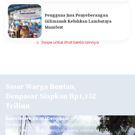
Pengguna Jasa Penyeberangan
Gilimanuk Keluhkan Lambatnya
Manifest
Swipe untuk lihat berita lainnya
Sasar Warga Rentan,
Denpasar Siapkan Rp1,152
Triliun
balitribune.co.id I Denpasar -
Pemerintah Kota
Denpasar mengalokasikan anggaran sebesar
Rp1,152 triliun untuk mengintervensi sekitar 18.000