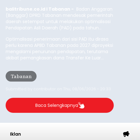
balitribune.co.id I Tabanan -
Badan Anggaran
(Banggar) DPRD Tabanan mendesak pemerintah
daerah setempat untuk melakukan optimalisasi
Pendapatan Asli Daerah (PAD) pada tahun
anggaran 2027.
Optimalisasi penerimaan dari sisi PAD itu dirasa
perlu karena APBD Tabanan pada 2027 diproyeksi
mengalami penurunan pendapatan, terutama
akibat pemangkasan dana Transfer Ke Luar
Daerah (TKD) dari pemerintah pusat.
Tabanan
Submitted by
contributor
on
Thu, 08/06/2026 - 20:33
Baca Selengkapnya
Iklan