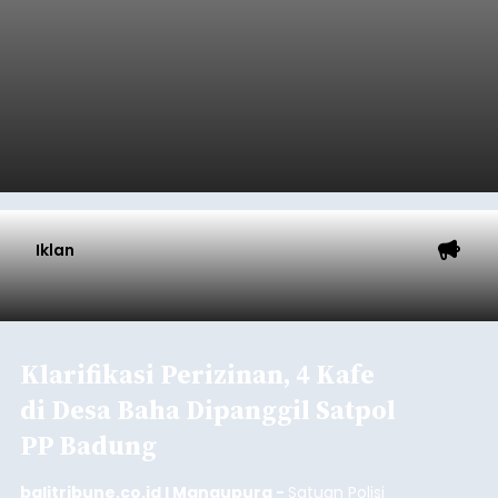
Iklan
Klarifikasi Perizinan, 4 Kafe
di Desa Baha Dipanggil Satpol
PP Badung
balitribune.co.id I Mangupura -
Satuan Polisi