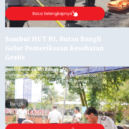
Baca Selengkapnya
Sambut HUT RI, Rutan Bangli
Gelar Pemeriksaan Kesehatan
Gratis
balitribune.co.id I Bangli -
Serangkian
memperingati hari ulang tahun Kemerdekaan
Republik Indonesia ( HUT RI) ke-81, Rumah
Tahanan Negara Kelas II B Bangli menggelar
kegiatan pemeriksaan kesehatan gratis, Rabu
(6/8/2026).
Bangli
Submitted by
contributor
on
Thu, 08/06/2026 - 20:56