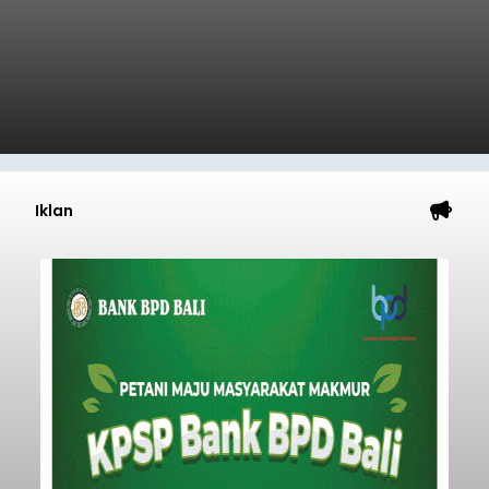
Iklan