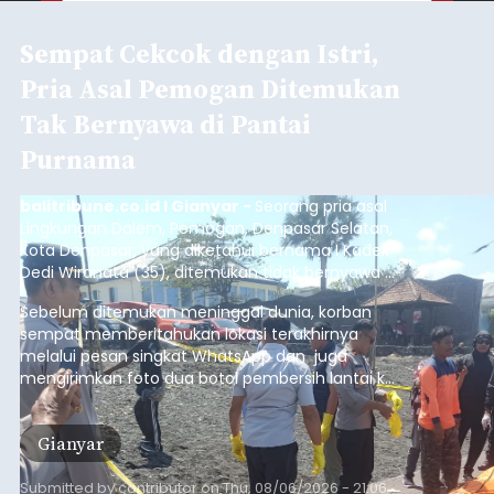
Sempat Cekcok dengan Istri,
Pria Asal Pemogan Ditemukan
Tak Bernyawa di Pantai
Purnama
balitribune.co.id I Gianyar -
Seorang pria asal
Lingkungan Dalem, Pemogan, Denpasar Selatan,
Kota Denpasar, yang diketahui bernama I Kadek
Dedi Wiranata (35), ditemukan tidak bernyawa di
pesisir Pantai Purnama, Sukawati.
Sebelum ditemukan meninggal dunia, korban
sempat memberitahukan lokasi terakhirnya
melalui pesan singkat WhatsApp dan juga
mengirimkan foto dua botol pembersih lantai ke
istrinya.
Gianyar
Submitted by
contributor
on
Thu, 08/06/2026 - 21:06