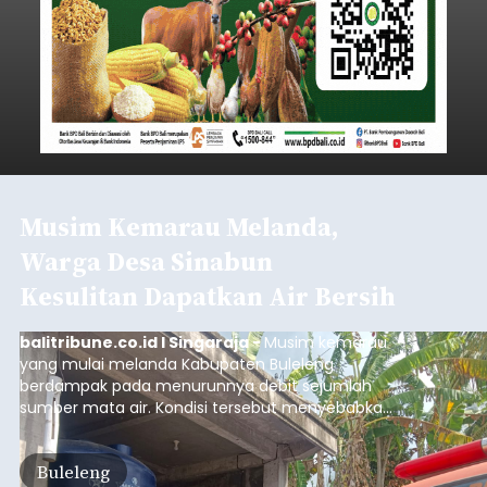
Musim Kemarau Melanda,
Warga Desa Sinabun
Kesulitan Dapatkan Air Bersih
balitribune.co.id I Singaraja -
Musim kemarau
yang mulai melanda Kabupaten Buleleng
berdampak pada menurunnya debit sejumlah
sumber mata air. Kondisi tersebut menyebabkan
warga di beberapa desa mulai mengalami
kesulitan mendapatkan air bersih, terutama
Buleleng
untuk memenuhi kebutuhan mandi, cuci, dan