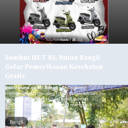
Sambut HUT RI, Rutan Bangli
Gelar Pemeriksaan Kesehatan
Gratis
balitribune.co.id I Bangli -
Serangkian
memperingati hari ulang tahun Kemerdekaan
Republik Indonesia ( HUT RI) ke-81, Rumah
Tahanan Negara Kelas II B Bangli menggelar
kegiatan pemeriksaan kesehatan gratis, Rabu
(6/8/2026).
Bangli