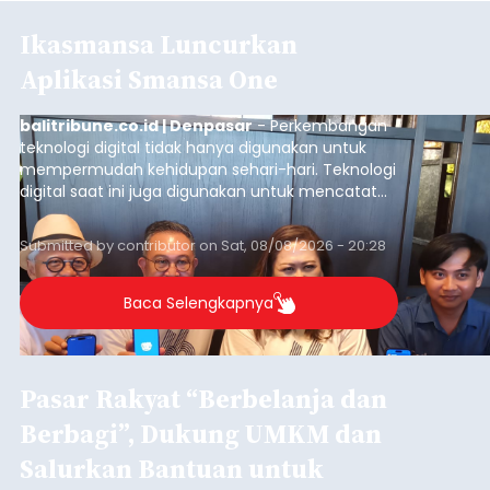
Ikasmansa Luncurkan
Aplikasi Smansa One
balitribune.co.id | Denpasar
- Perkembangan
teknologi digital tidak hanya digunakan untuk
mempermudah kehidupan sehari-hari. Teknologi
digital saat ini juga digunakan untuk mencatat
dan mengelola data base alumni dari suatu
sekolah, salah satunya adalah alumni SMA 1
Submitted by
contributor
on
Sat, 08/08/2026 - 20:28
Denpasar.
Baca Selengkapnya
Pasar Rakyat “Berbelanja dan
Berbagi”, Dukung UMKM dan
Salurkan Bantuan untuk