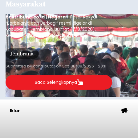
Masyarakat
balitribune.co.id | Negara
- Pasar Rakyat
“Berbelanja dan Berbagi” resmi digelar di
Kabupaten Jembrana, Jumat (7/8/2026).
Kegiatan yang digelar Gedung Kesenian Ir.
Soekarno ini memadukan pemberdayaan
ekonomi masyarakat dengan aksi sosial tersebut
Jembrana
mendapat antusiasme tinggi dan mencatat nilai
transaksi mencapai Rp672.733.200.
Submitted by
contributor
on
Sat, 08/08/2026 - 20:11
Baca Selengkapnya
Iklan