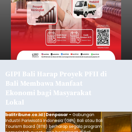
GIPI Bali Harap Proyek PFII di
Bali Membawa Manfaat
Ekonomi bagi Masyarakat
Lokal
balitribune.co.id | Denpasar -
Gabungan
Industri Pariwisata Indonesia (GIPI) Bali atau Bali
Tourism Board (BTB) berharap segala program