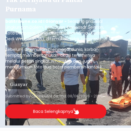
Purnama
balitribune.co.id I Gianyar -
Seorang pria asal
Lingkungan Dalem, Pemogan, Denpasar Selatan,
Kota Denpasar, yang diketahui bernama I Kadek
Dedi Wiranata (35), ditemukan tidak bernyawa di
pesisir Pantai Purnama, Sukawati.
Sebelum ditemukan meninggal dunia, korban
sempat memberitahukan lokasi terakhirnya
melalui pesan singkat WhatsApp dan juga
mengirimkan foto dua botol pembersih lantai ke
istrinya.
Gianyar
Submitted by
contributor
on
Thu, 08/06/2026 - 21:06
Baca Selengkapnya