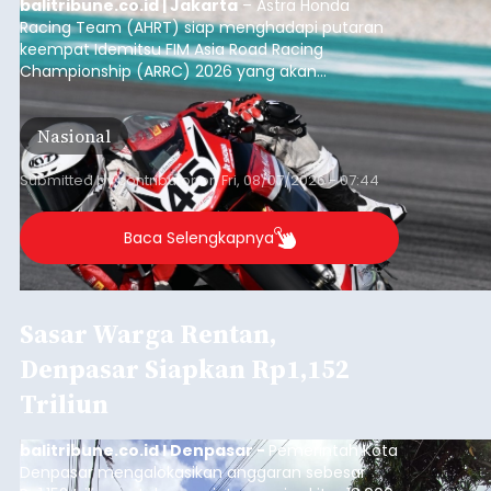
balitribune.co.id | Jakarta
– Astra Honda
Racing Team (AHRT) siap menghadapi putaran
keempat Idemitsu FIM Asia Road Racing
Championship (ARRC) 2026 yang akan
berlangsung di Pertamina Mandalika
International Circuit, Lombok, Nusa Tenggara
Nasional
Barat, pada 7–9 Agustus 2026.
Submitted by
contributor
on
Fri, 08/07/2026 - 07:44
Baca Selengkapnya
Sasar Warga Rentan,
Denpasar Siapkan Rp1,152
Triliun
balitribune.co.id I Denpasar -
Pemerintah Kota
Denpasar mengalokasikan anggaran sebesar