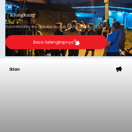
keributan di barat Pasar Galiran, peristiwa serupa
kini menimpa seorang pemuda asal Kabupaten
Klungkung
Sumba Barat Daya (SBD), Nusa Tenggara Timur
(NTT).
Submitted by
contributor
on
Sat, 08/08/2026 - 13:07
Baca Selengkapnya
Iklan