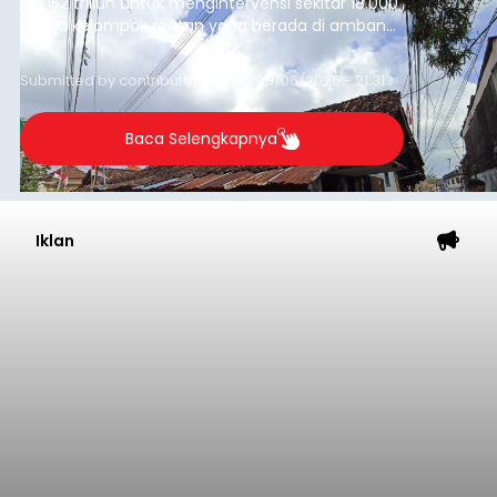
Rp1,152 triliun untuk mengintervensi sekitar 18.000
warga kelompok rentan yang berada di ambang
garis kemiskinan. Langkah strategis ini diambil
guna menjaga masyarakat yang berada pada
Submitted by
contributor
on
Thu, 08/06/2026 - 21:31
kelompok desil 5 dan 6 tersebut agar tidak
merosot ke kategori miskin.
Baca Selengkapnya
Iklan