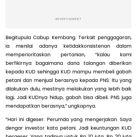
ADVERTISEMENT
Begitupula Cabup Kembang. Terkait penggagaran,
ia menilai adanya ketidakkonsistenan dalam
memperioritaskan pertanian, “kalau kami
berfikirnya bagaimana dana talangan diberikan
kepada KUD sehingga KUD mampu membeli gabah
petani dan menjual berasnya kepada PNS. Itu yang
dilakukan dulu, mestinya melakukan yang lebih baik
lagi, Jadi KUDnya hidup, gabah bisa dibeli. PNS juga
mendapatkan berasnya,” ungkapnya.
“Hari ini digeser. Perumda yang mengerjakan. Saya
dengar investor kata petani. Jadi keuntungan KUD
bergeser. Yang tadinya untuk Rp 10 juta, Rp 20 juta