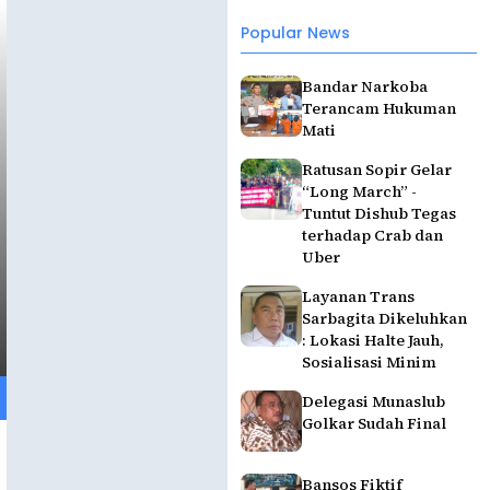
Popular News
Bandar Narkoba
Terancam Hukuman
Mati
Ratusan Sopir Gelar
“Long March” -
Tuntut Dishub Tegas
terhadap Crab dan
Uber
Layanan Trans
Sarbagita Dikeluhkan
: Lokasi Halte Jauh,
Sosialisasi Minim
Delegasi Munaslub
Golkar Sudah Final
Bansos Fiktif