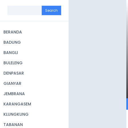
Skip
to
Search
main
content
BERANDA
Main
BADUNG
navigation
BANGLI
BULELENG
DENPASAR
GIANYAR
JEMBRANA
KARANGASEM
KLUNGKUNG
TABANAN