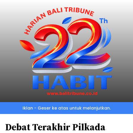
Iklan - Geser ke atas untuk melanjutkan.
Debat Terakhir Pilkada