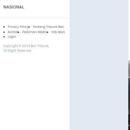
NASIONAL
Privacy Policy
Tentang Tribune Bali
Footer
Kontak
Pedoman Media
Info Iklan
Login
Copyright © 2024 Bali Tribune,
All Right Reserved.