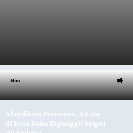
Iklan
Klarifikasi Perizinan, 4 Kafe
di Desa Baha Dipanggil Satpol
PP Badung