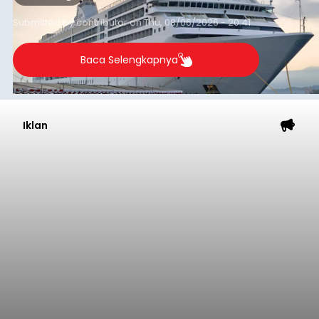
yang tercatat sebesar 1,32 juta GT.
Submitted by
contributor
on
Thu, 08/06/2026 - 20:41
Baca Selengkapnya
Iklan