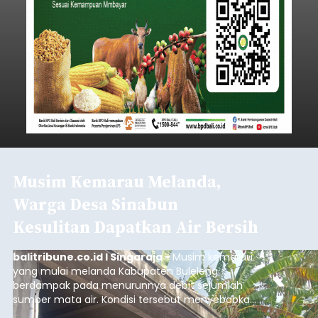
Musim Kemarau Melanda,
Warga Desa Sinabun
Kesulitan Dapatkan Air Bersih
balitribune.co.id I Singaraja -
Musim kemarau
yang mulai melanda Kabupaten Buleleng
berdampak pada menurunnya debit sejumlah
sumber mata air. Kondisi tersebut menyebabkan
warga di beberapa desa mulai mengalami