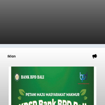
Iklan