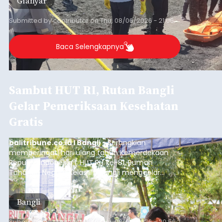
Gianyar
Submitted by
contributor
on
Thu, 08/06/2026 - 21:06
Baca Selengkapnya
Sambut HUT RI, Rutan Bangli
Gelar Pemeriksaan Kesehatan
Gratis
balitribune.co.id I Bangli -
Serangkian
memperingati hari ulang tahun Kemerdekaan
Republik Indonesia ( HUT RI) ke-81, Rumah
Tahanan Negara Kelas II B Bangli menggelar
kegiatan pemeriksaan kesehatan gratis, Rabu
(6/8/2026).
Bangli
Submitted by
contributor
on
Thu, 08/06/2026 - 20:56