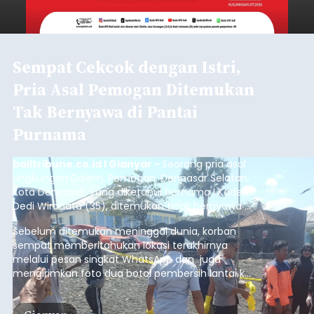
Sempat Cekcok dengan Istri,
Pria Asal Pemogan Ditemukan
Tak Bernyawa di Pantai
Purnama
balitribune.co.id I Gianyar -
Seorang pria asal
Lingkungan Dalem, Pemogan, Denpasar Selatan,
Kota Denpasar, yang diketahui bernama I Kadek
Dedi Wiranata (35), ditemukan tidak bernyawa di
pesisir Pantai Purnama, Sukawati.
Sebelum ditemukan meninggal dunia, korban
sempat memberitahukan lokasi terakhirnya
melalui pesan singkat WhatsApp dan juga
mengirimkan foto dua botol pembersih lantai ke
istrinya.