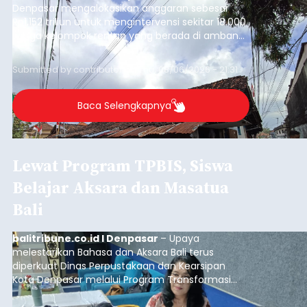
Denpasar mengalokasikan anggaran sebesar
Rp1,152 triliun untuk mengintervensi sekitar 18.000
warga kelompok rentan yang berada di ambang
garis kemiskinan. Langkah strategis ini diambil
guna menjaga masyarakat yang berada pada
Submitted by
contributor
on
Thu, 08/06/2026 - 21:31
kelompok desil 5 dan 6 tersebut agar tidak
merosot ke kategori miskin.
Baca Selengkapnya
Lewat Program TPBIS, Siswa
Belajar Aksara dan Masatua
Bali
balitribune.co.id I Denpasar
– Upaya
melestarikan Bahasa dan Aksara Bali terus
diperkuat Dinas Perpustakaan dan Kearsipan
Kota Denpasar melalui Program Transformasi
Perpustakaan Berbasis Inklusi Sosial (TPBIS).