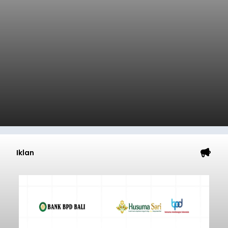
Iklan