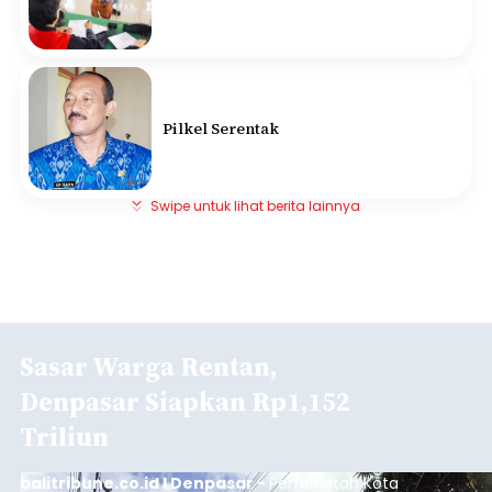
Pilkel Serentak
Swipe untuk lihat berita lainnya
Sasar Warga Rentan,
Denpasar Siapkan Rp1,152
Triliun
balitribune.co.id I Denpasar -
Pemerintah Kota