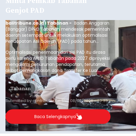
Minta Pemkab Tabanan
Genjot PAD
balitribune.co.id I Tabanan -
Badan Anggaran
(Banggar) DPRD Tabanan mendesak pemerintah
daerah setempat untuk melakukan optimalisasi
Pendapatan Asli Daerah (PAD) pada tahun
anggaran 2027.
Optimalisasi penerimaan dari sisi PAD itu dirasa
perlu karena APBD Tabanan pada 2027 diproyeksi
mengalami penurunan pendapatan, terutama
akibat pemangkasan dana Transfer Ke Luar
Daerah (TKD) dari pemerintah pusat.
Tabanan
Submitted by
contributor
on
Thu, 08/06/2026 - 20:33
Baca Selengkapnya