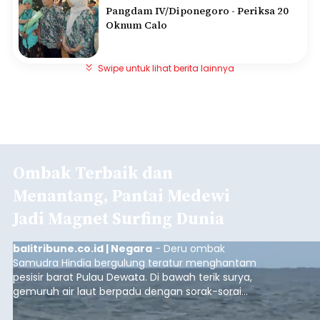
Pangdam IV/Diponegoro - Periksa 20
Oknum Calo
Swipe untuk lihat berita lainnya
Ombak Terbaik dan
Menantang, Pantai Medewi
Jadi Magnet Surfing Dunia
balitribune.co.id | Negara
- Deru ombak
Samudra Hindia bergulung teratur menghantam
pesisir barat Pulau Dewata. Di bawah terik surya,
gemuruh air laut berpadu dengan sorak-sorai
penonton yang memadati Pantai Medewi,
Kecamatan Pekutatan pada Minggu (9/8/2026).