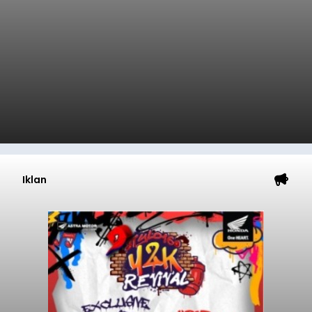
Iklan