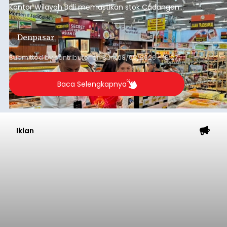
Kantor Wilayah Bali memastikan stok Cadangan
Beras Pemerintah (CBP) masih dalam kondisi
aman, bahkan diproyeksikan mampu memenuhi
Denpasar
kebutuhan masyarakat hingga sekitar 10 bulan.
Submitted by
contributor
on
Sun, 08/09/2026 - 18:27
Baca Selengkapnya
Iklan