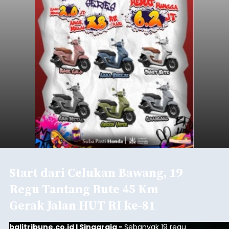
Start dari Celukan Bawang, 19
Regu Tantang Rute 45 Km
Gerak Jalan HUT RI ke-81
balitribune.co.id I Singaraja -
Sebanyak 19 regu