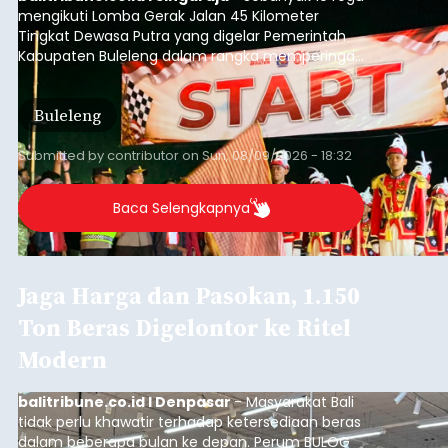
mengikuti Lomba Gerak Jalan 45 Kilometer
Tingkat Dewasa Putra yang digelar Pemerintah
Kabupaten Buleleng dalam rangka memperingati
HUT ke-81 Kemerdekaan Republik Indonesia.
Lomba resmi dimulai dari Lapangan Sepak Bola
Buleleng
Desa Celukan Bawang, Sabtu (8/8/2026) malam.
Submitted by
contributor
on
Sun, 08/09/2026 - 18:32
Baca Selengkapnya
Jaga Harga dan Pasokan, 1.150
Ton Beras Digelontor ke Ritel
Modern
balitribune.co.id I Denpasar
- Masyarakat Bali
tidak perlu khawatir terhadap ketersediaan beras
dalam beberapa bulan ke depan. Perum BULOG