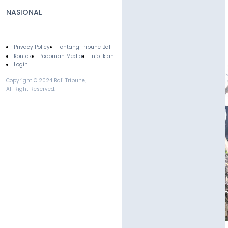
NASIONAL
Privacy Policy
Tentang Tribune Bali
Footer
Kontak
Pedoman Media
Info Iklan
Login
Copyright © 2024 Bali Tribune,
All Right Reserved.