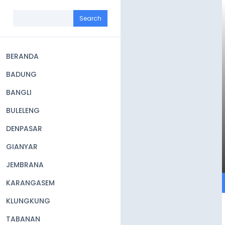
Skip
to
Search
main
content
BERANDA
Main
BADUNG
navigation
BANGLI
BULELENG
DENPASAR
GIANYAR
JEMBRANA
KARANGASEM
KLUNGKUNG
TABANAN