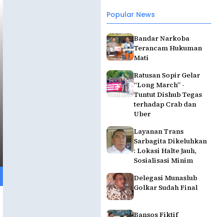
Popular News
Bandar Narkoba
Terancam Hukuman
Mati
Ratusan Sopir Gelar
“Long March” -
Tuntut Dishub Tegas
terhadap Crab dan
Uber
Layanan Trans
Sarbagita Dikeluhkan
: Lokasi Halte Jauh,
Sosialisasi Minim
Delegasi Munaslub
Golkar Sudah Final
Bansos Fiktif