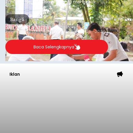
Tahanan Negara Kelas II B Bangli menggelar
kegiatan pemeriksaan kesehatan gratis, Rabu
(6/8/2026).
Bangli
Submitted by
contributor
on
Thu, 08/06/2026 - 20:56
Baca Selengkapnya
Iklan