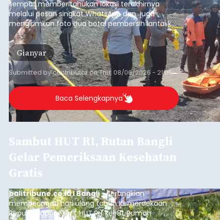
sempat memberitahukan lokasi terakhirnya
melalui pesan singkat WhatsApp dan juga
mengirimkan foto dua botol pembersih lantai ke
istrinya.
Gianyar
Submitted by
contributor
on
Thu, 08/06/2026 - 21:06
Baca Selengkapnya
Sambut HUT RI, Rutan Bangli
Gelar Pemeriksaan Kesehatan
Gratis
balitribune.co.id I Bangli -
Serangkian
memperingati hari ulang tahun Kemerdekaan
Republik Indonesia ( HUT RI) ke-81, Rumah