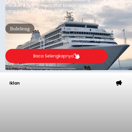
Celukan Bawang mencatat kinerja operasional
yang positif hingga Juli 2026. Peningkatan terlihat
dari arus kapal yang mencapai 1,48 juta Gross
Tonnage (GT), atau tumbuh 12,4 persen
Buleleng
dibandingkan periode yang sama tahun lalu
yang tercatat sebesar 1,32 juta GT.
Submitted by
contributor
on
Thu, 08/06/2026 - 20:41
Baca Selengkapnya
Iklan