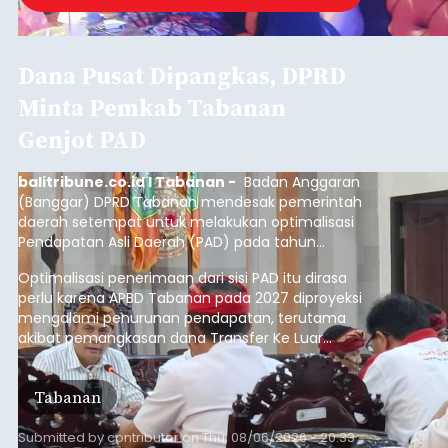
Dana Pusat Dipangkas, DPRD
Minta Pemkab Tabanan
Genjot PAD
balitribune.co.id I Tabanan -
Badan Anggaran
(Banggar) DPRD Tabanan mendesak pemerintah
daerah setempat untuk melakukan optimalisasi
Pendapatan Asli Daerah (PAD) pada tahun
anggaran 2027.
Optimalisasi penerimaan dari sisi PAD itu dirasa
perlu karena APBD Tabanan pada 2027 diproyeksi
mengalami penurunan pendapatan, terutama
akibat pemangkasan dana Transfer Ke Luar
Daerah (TKD) dari pemerintah pusat.
Tabanan
Submitted by
contributor
on
Thu, 08/06/2026 - 20:33