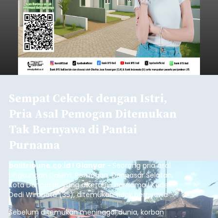
Sempat Cekcok dengan Istri,
Pria Asal Pemogan Ditemukan
Tak Bernyawa di Pantai
Purnama
balitribune.co.id I Gianyar -
Seorang pria asal
Lingkungan Dalem, Pemogan, Denpasar Selatan,
Kota Denpasar, yang diketahui bernama I Kadek
Dedi Wiranata (35), ditemukan tidak bernyawa di
pesisir Pantai Purnama, Sukawati.
Sebelum ditemukan meninggal dunia, korban