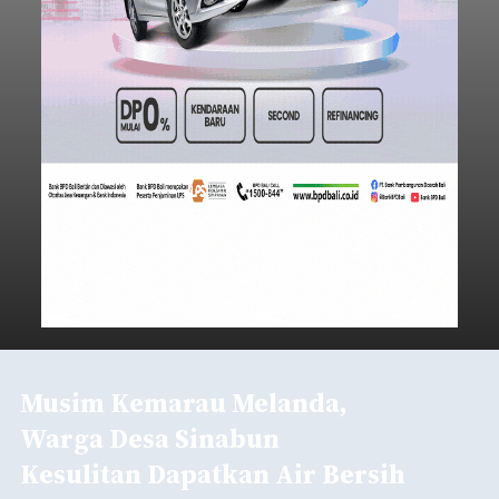
Musim Kemarau Melanda,
Warga Desa Sinabun
Kesulitan Dapatkan Air Bersih