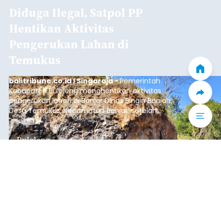
Diduga Ilegal, Satpol PP
Hentikan Aktivitas
Pengerukan Lahan di
Temukus
balitribune.co.id I Singaraja -
Pemerintah
Kabupaten Buleleng menghentikan aktivitas
pengerukan lahan di Banjar Dinas Bingin Banjah,
Desa Temukus, Kecamatan Banjar, setelah
ditemukan indikasi kegiatan pengambilan
material yang tidak sesuai dengan peruntukan
Buleleng
kawasan.
Submitted by
contributor
on
Thu, 08/06/2026 - 20:29
Baca Selengkapnya