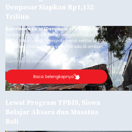
Denpasar Siapkan Rp1,152
Triliun
balitribune.co.id I Denpasar -
Pemerintah Kota
Denpasar mengalokasikan anggaran sebesar
Rp1,152 triliun untuk mengintervensi sekitar 18.000
warga kelompok rentan yang berada di ambang
garis kemiskinan. Langkah strategis ini diambil
guna menjaga masyarakat yang berada pada
Submitted by
contributor
on
Thu, 08/06/2026 - 21:31
kelompok desil 5 dan 6 tersebut agar tidak
merosot ke kategori miskin.
Baca Selengkapnya
Lewat Program TPBIS, Siswa
Belajar Aksara dan Masatua
Bali