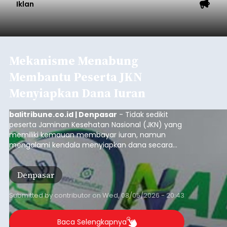
Iklan
Mekanisme Menabung
Membantu Peserta JKN
Menyiapkan Dana Iuran
balitribune.co.id | Denpasar
- Tidak sedikit
peserta Jaminan Kesehatan Nasional (JKN) yang
memiliki kemauan membayar iuran, namun
mengalami kendala menyiapkan dana secara
penuh saat jatuh tempo pembayaran iuran.
Kondisi ini terutama dialami oleh peserta
Denpasar
segmen Pekerja Bukan Penerima Upah (PBPU)
yang memiliki penghasilan tidak tetap.
Submitted by
contributor
on
Wed, 08/05/2026 - 20:43
Baca Selengkapnya