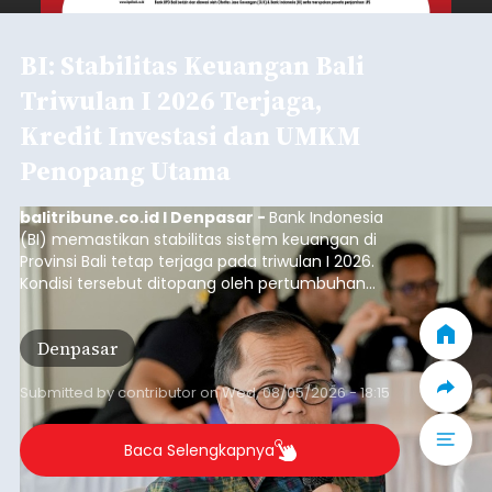
BI: Stabilitas Keuangan Bali
Triwulan I 2026 Terjaga,
Kredit Investasi dan UMKM
Penopang Utama
balitribune.co.id I Denpasar -
Bank Indonesia
(BI) memastikan stabilitas sistem keuangan di
Provinsi Bali tetap terjaga pada triwulan I 2026.
Kondisi tersebut ditopang oleh pertumbuhan
penyaluran kredit yang masih positif, terutama
pada sektor-sektor utama penggerak ekonomi
Denpasar
daerah, dengan risiko kredit yang tetap
terkendali.
Submitted by
contributor
on
Wed, 08/05/2026 - 18:15
Baca Selengkapnya