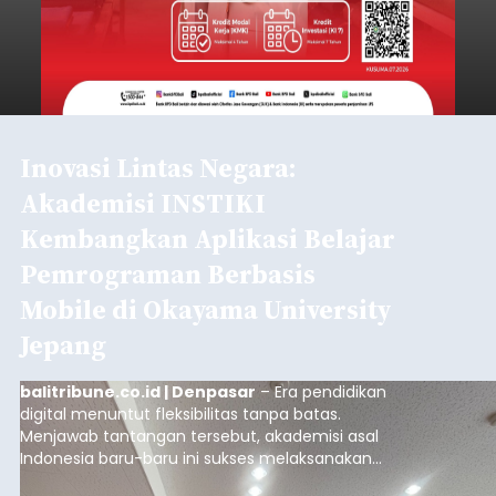
Inovasi Lintas Negara:
Akademisi INSTIKI
Kembangkan Aplikasi Belajar
Pemrograman Berbasis
Mobile di Okayama University
Jepang
balitribune.co.id | Denpasar
– Era pendidikan
digital menuntut fleksibilitas tanpa batas.
Menjawab tantangan tersebut, akademisi asal
Indonesia baru-baru ini sukses melaksanakan
program Pengabdian Kepada Masyarakat (PKM)