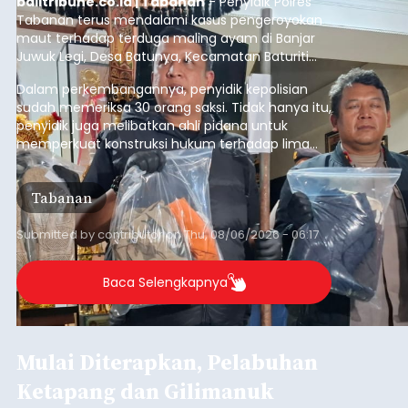
balitribune.co.id | Tabanan
- Penyidik Polres
Tabanan terus mendalami kasus pengeroyokan
maut terhadap terduga maling ayam di Banjar
Juwuk Legi, Desa Batunya, Kecamatan Baturiti
yang terjadi beberapa waktu lalu.
Dalam perkembangannya, penyidik kepolisian
sudah memeriksa 30 orang saksi. Tidak hanya itu,
penyidik juga melibatkan ahli pidana untuk
memperkuat konstruksi hukum terhadap lima
orang tersangka yang saat ini ditahan.
Tabanan
Submitted by
contributor
on
Thu, 08/06/2026 - 06:17
Baca Selengkapnya
Mulai Diterapkan, Pelabuhan
Ketapang dan Gilimanuk