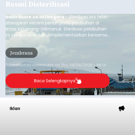
Resmi Disterilisasi
balitribune.co.id | Negara
- Sterilisasi kini telah
diterapkan secara penuh pada pelabuhan di
lintas Ketapang-Gilimanuk. Sterilisasi pelabuhan
ini secara serentak diimplementasikan bersama
empat pelabuhan utama lainnya, yakni
Pelabuhan Merak, Bakauheni, Kayangan, dan
Jembrana
Lembar pada Rabu (5/8/2026).
Submitted by
contributor
on
Thu, 08/06/2026 - 06:14
Baca Selengkapnya
Iklan