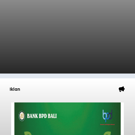
Iklan