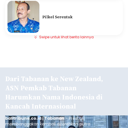
Pilkel Serentak
Swipe untuk lihat berita lainnya
Dari Tabanan ke New Zealand,
ASN Pemkab Tabanan
Harumkan Nama Indonesia di
Kancah Internasional
balitribune.co.id | Tabanan
- Prestasi
membanggakan kembali ditorehkan putra