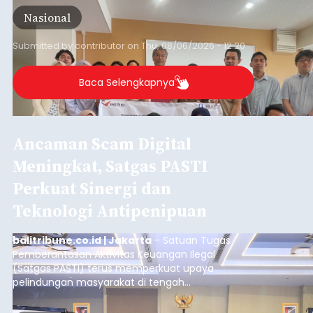
skala internasional di Distributed Systems
Nasional
Laboratory, Okayama University, Jepang.
Submitted by
contributor
on
Thu, 08/06/2026 - 12:20
Baca Selengkapnya
Ancaman Scam Digital
Meningkat, Satgas PASTI
Perkuat Sinergi dan
Teknologi Antipenipuan
balitribune.co.id | Jakarta
- Satuan Tugas
Pemberantasan Aktivitas Keuangan Ilegal
(Satgas PASTI) terus memperkuat upaya
pelindungan masyarakat di tengah
meningkatnya ancaman penipuan digital yang
semakin kompleks.