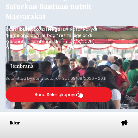
Salurkan Bantuan untuk
Masyarakat
balitribune.co.id | Negara
- Pasar Rakyat
“Berbelanja dan Berbagi” resmi digelar di
Kabupaten Jembrana, Jumat (7/8/2026).
Kegiatan yang digelar Gedung Kesenian Ir.
Soekarno ini memadukan pemberdayaan
ekonomi masyarakat dengan aksi sosial tersebut
Jembrana
mendapat antusiasme tinggi dan mencatat nilai
transaksi mencapai Rp672.733.200.
Submitted by
contributor
on
Sat, 08/08/2026 - 20:11
Baca Selengkapnya
Iklan