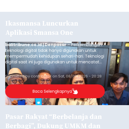
Ikasmansa Luncurkan
Aplikasi Smansa One
balitribune.co.id | Denpasar
- Perkembangan
teknologi digital tidak hanya digunakan untuk
mempermudah kehidupan sehari-hari. Teknologi
digital saat ini juga digunakan untuk mencatat
dan mengelola data base alumni dari suatu
sekolah, salah satunya adalah alumni SMA 1
Submitted by
contributor
on
Sat, 08/08/2026 - 20:28
Denpasar.
Baca Selengkapnya
Pasar Rakyat “Berbelanja dan
Berbagi”, Dukung UMKM dan