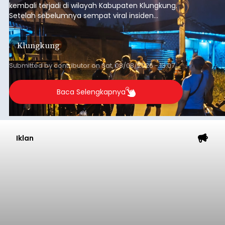
kembali terjadi di wilayah Kabupaten Klungkung.
Setelah sebelumnya sempat viral insiden
keributan di barat Pasar Galiran, peristiwa serupa
kini menimpa seorang pemuda asal Kabupaten
Klungkung
Sumba Barat Daya (SBD), Nusa Tenggara Timur
(NTT).
Submitted by
contributor
on
Sat, 08/08/2026 - 13:07
Baca Selengkapnya
Iklan