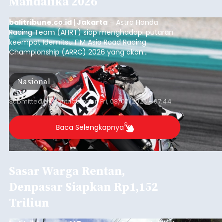
Mandalika 2026
balitribune.co.id | Jakarta
– Astra Honda
Racing Team (AHRT) siap menghadapi putaran
keempat Idemitsu FIM Asia Road Racing
Championship (ARRC) 2026 yang akan
berlangsung di Pertamina Mandalika
International Circuit, Lombok, Nusa Tenggara
Nasional
Barat, pada 7–9 Agustus 2026.
Submitted by
contributor
on
Fri, 08/07/2026 - 07:44
Baca Selengkapnya
Sasar Warga Rentan,
Denpasar Siapkan Rp1,152
Triliun