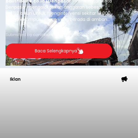
balitribune.co.id I Denpasar -
Pemerintah Kota
Denpasar mengalokasikan anggaran sebesar
Rp1,152 triliun untuk mengintervensi sekitar 18.000
warga kelompok rentan yang berada di ambang
garis kemiskinan. Langkah strategis ini diambil
guna menjaga masyarakat yang berada pada
Submitted by
contributor
on
Thu, 08/06/2026 - 21:31
kelompok desil 5 dan 6 tersebut agar tidak
merosot ke kategori miskin.
Baca Selengkapnya
Iklan