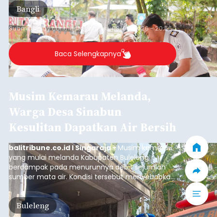
Bangli
Submitted by
contributor
on
Thu, 08/06/2026 - 20:56
Baca Selengkapnya
Musim Kemarau Melanda,
Warga Desa Sinabun
Kesulitan Dapatkan Air Bersih
balitribune.co.id I Singaraja -
Musim kemarau
yang mulai melanda Kabupaten Buleleng
berdampak pada menurunnya debit sejumlah
sumber mata air. Kondisi tersebut menyebabkan
warga di beberapa desa mulai mengalami
kesulitan mendapatkan air bersih, terutama
Buleleng
untuk memenuhi kebutuhan mandi, cuci, dan
kakus (MCK). Seperti yang dialami warga Desa