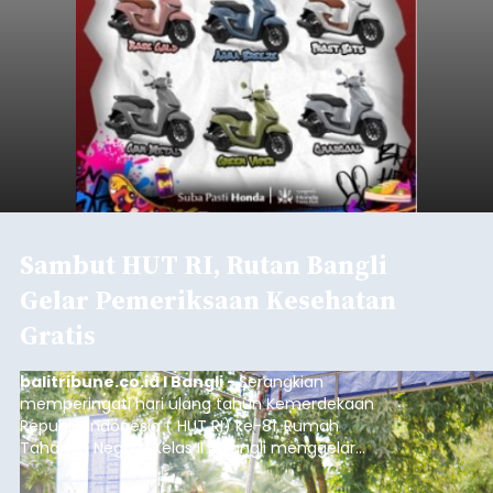
Sambut HUT RI, Rutan Bangli
Gelar Pemeriksaan Kesehatan
Gratis
balitribune.co.id I Bangli -
Serangkian
memperingati hari ulang tahun Kemerdekaan
Republik Indonesia ( HUT RI) ke-81, Rumah
Tahanan Negara Kelas II B Bangli menggelar
kegiatan pemeriksaan kesehatan gratis, Rabu
(6/8/2026).