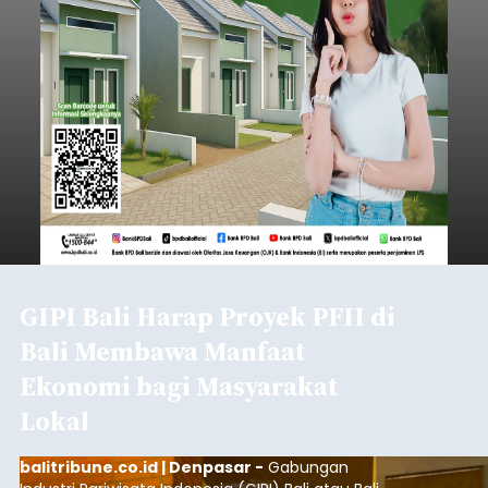
GIPI Bali Harap Proyek PFII di
Bali Membawa Manfaat
Ekonomi bagi Masyarakat
Lokal
balitribune.co.id | Denpasar -
Gabungan