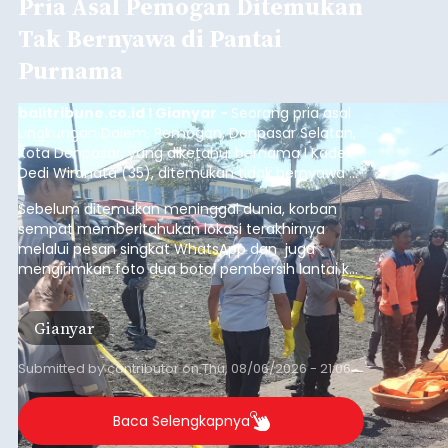
Pria Asal Pemogan Ditemukan
Tak Bernyawa di Pantai
Purnama
balitribune.co.id I Gianyar -
Seorang pria asal
Lingkungan Dalem, Pemogan, Denpasar Selatan,
Kota Denpasar, yang diketahui bernama I Kadek
Dedi Wiranata (35), ditemukan tidak bernyawa di
pesisir Pantai Purnama, Sukawati.
Sebelum ditemukan meninggal dunia, korban
sempat memberitahukan lokasi terakhirnya
melalui pesan singkat WhatsApp dan juga
mengirimkan foto dua botol pembersih lantai ke
istrinya.
Gianyar
Submitted by
contributor
on
Thu, 08/06/2026 - 21:06
Baca Selengkapnya