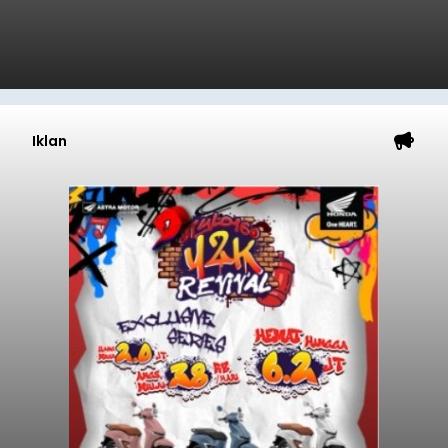
Iklan