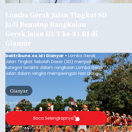
Lomba Gerak Jalan Tingkat SD
Jadi Penutup Rangkaian
Gerak Jalan HUT ke-81 RI di
Gianyar
balitribune.co.id I Gianyar -
Lomba Gerak
Jalan Tingkat Sekolah Dasar (SD) menjadi
kategori terakhir dalam rangkaian Lomba Gerak
Jalan dalam rangka memperingati Hari Ulang
Tahun (HUT) ke-81 Kemerdekaan Republik
Indonesia Tahun 2026 di Kabupaten Gianyar.
Gianyar
Submitted by
contributor
on
Sun, 08/09/2026 - 17:18
Baca Selengkapnya