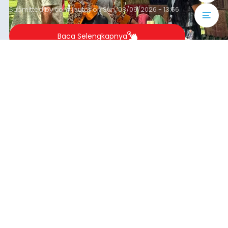
Pelaku UMKM Berharap
Semakin Banyak Event untuk
Ajang Promosi Produk
Perajin Bali