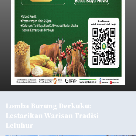
Lomba Burung Derkuku:
Lestarikan Warisan Tradisi
Leluhur