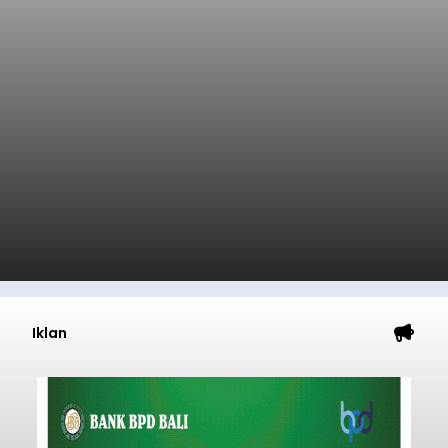
Iklan