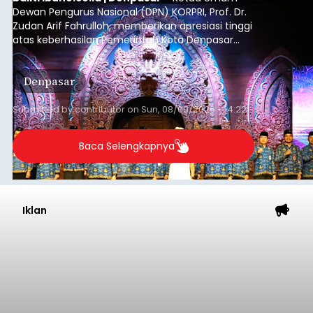
Dewan Pengurus Nasional (DPN) KORPRI, Prof. Dr.
Zudan Arif Fahrulloh, memberikan apresiasi tinggi
atas keberhasilan Pemerintah Kota Denpasar
dan KORPRI Kota Denpasar dalam
mengimplementasikan program gotong royong
Denpasar
kepedulian sosial bertajuk "Sembagi Arutala".
Submitted by
contributor
on
Sun, 08/09/2026 - 14:22
Baca Selengkapnya
Iklan