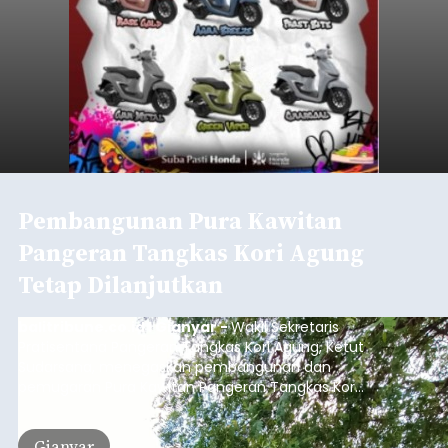
Pembangunan Pura Kawitan
Pangeran Tangkas Kori Agung
Tetap Dilanjutkan
balitribune.co.id I Gianyar -
Wakil Sekretaris
Pratisentana Pangeran Tangkas Kori Agung, Ketut
Sudarsana, menegaskan pembangunan dan
pemugaran Pura Kawitan Pangeran Tangkas Kori
Agung tetap dilanjutkan.
Gianyar