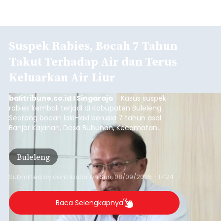
Suspek Rabies, Bocah 7 Tahun
Takut Terhadap Air dan Terus
Keluarkan Air Liur
balitribune.co.id I Singaraja
- Kasus suspek
rabies kembali terjadi di Kabupaten Buleleng.
Seorang bocah laki-laki berusia 7 tahun asal
Banjar Kajanan, Desa Bubunan, Kecamatan
Seririt, dilaporkan mengalami gejala khas rabies
setelah sebelumnya digigit anjing pada awal Juni
Buleleng
2026.
Submitted by
contributor
on
Sun, 08/09/2026 - 17:24
Baca Selengkapnya