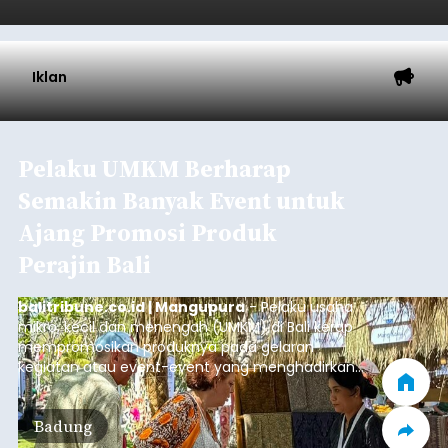
Iklan