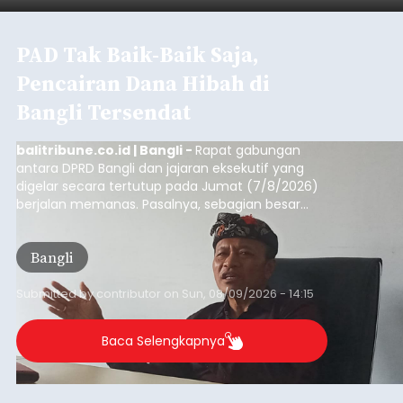
PAD Tak Baik-Baik Saja,
Pencairan Dana Hibah di
Bangli Tersendat
balitribune.co.id | Bangli -
Rapat gabungan
antara DPRD Bangli dan jajaran eksekutif yang
digelar secara tertutup pada Jumat (7/8/2026)
berjalan memanas. Pasalnya, sebagian besar
dana hibah yang bersumber dari pokok-pokok
pikiran (pokok-pokok pikiran/pokir) dewan hasil
Bangli
penjaringan aspirasi masyarakat saat reses tak
kunjung cair.
Submitted by
contributor
on
Sun, 08/09/2026 - 14:15
Baca Selengkapnya