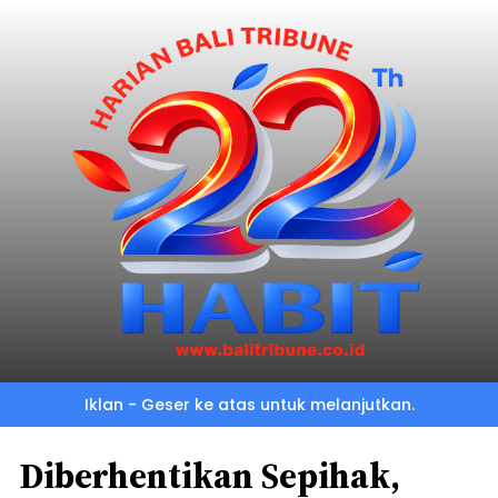
Iklan - Geser ke atas untuk melanjutkan.
Diberhentikan Sepihak,