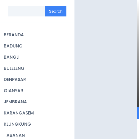
Skip
to
Search
main
content
BERANDA
Main
BADUNG
navigation
BANGLI
BULELENG
DENPASAR
GIANYAR
JEMBRANA
KARANGASEM
KLUNGKUNG
TABANAN