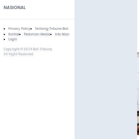
NASIONAL
Privacy Policy
Tentang Tribune Bali
Footer
Kontak
Pedoman Media
Info Iklan
Login
Copyright © 2024 Bali Tribune,
All Right Reserved.