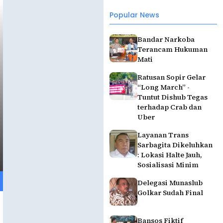
Popular News
Bandar Narkoba
Terancam Hukuman
Mati
Ratusan Sopir Gelar
“Long March” -
Tuntut Dishub Tegas
terhadap Crab dan
Uber
Layanan Trans
Sarbagita Dikeluhkan
: Lokasi Halte Jauh,
Sosialisasi Minim
Delegasi Munaslub
Golkar Sudah Final
Bansos Fiktif