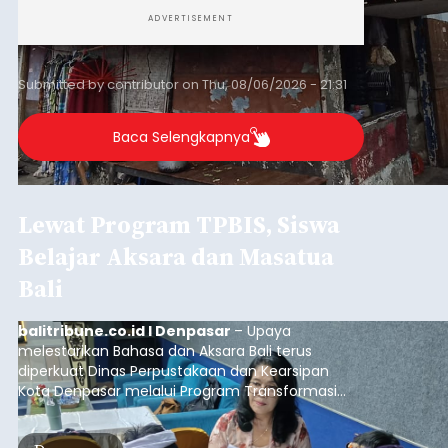
Iklan