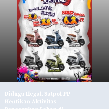
Polisi Ringkus Pengedar Sabu
Lintas Kabupaten di Bali, 123
Gram Lebih Barang Bukti
Disita
balitribune.co.id I Denpasar -
Direktorat
Reserse Narkoba (Ditresnarkoba) Polda Bali
berhasil meringkus seorang pria berinisial MMT
(28) yang diduga kuat sebagai pengedar
narkotika jenis sabu. Penangkapan ini dilakukan di
dua lokasi berbeda di wilayah Denpasar dan
Denpasar
Badung pada Selasa (4/8/2026) malam.
Submitted by
contributor
on
Thu, 08/06/2026 - 20:19
Baca Selengkapnya