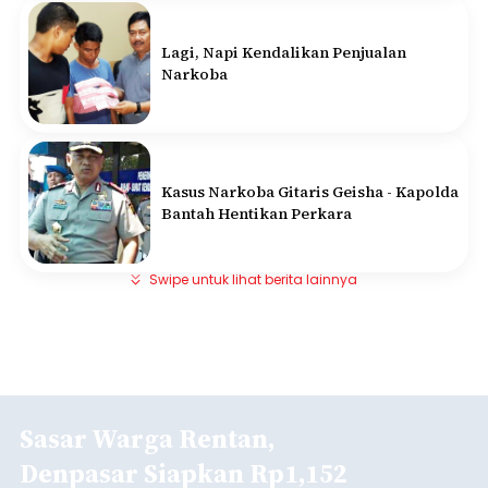
garis kemiskinan. Langkah strategis ini diambil
guna menjaga masyarakat yang berada pada
kelompok desil 5 dan 6 tersebut agar tidak
merosot ke kategori miskin.
ADVERTISEMENT
Submitted by
contributor
on
Thu, 08/06/2026 - 21:31