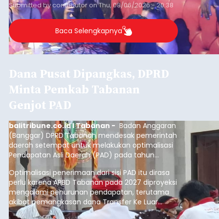
Anggaran Secara Cermat
balitribune.co.id | Mangupura
- DPRD Badung
bersama Pemerintah Kabupaten Badung
menyepakati Nota Kesepakatan Kebijakan
Umum APBD (KUA) dan Prioritas Plafon Anggaran
Sementara (PPAS) Tahun Anggaran 2027 dalam
rapat paripurna yang digelar di Gedung DPRD
Badung
Badung, Kamis (6/8/2026).
Submitted by
contributor
on
Thu, 08/06/2026 - 20:27
Baca Selengkapnya
Iklan