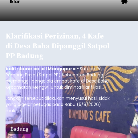
Temukus
balitribune.co.id I Singaraja -
Pemerintah
Kabupaten Buleleng menghentikan aktivitas
pengerukan lahan di Banjar Dinas Bingin Banjah,
Desa Temukus, Kecamatan Banjar, setelah
ditemukan indikasi kegiatan pengambilan
material yang tidak sesuai dengan peruntukan
Buleleng
kawasan.
Submitted by
contributor
on
Thu, 08/06/2026 - 20:29
Baca Selengkapnya
Belanja 2027 Tembus Rp14
Triliun, DPRD Badung Wanti-
wanti Pemerintah Kelola