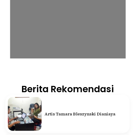
Kasus Narkoba Gitaris Geisha - Kapolda
Bantah Hentikan Perkara
Swipe untuk lihat berita lainnya
Sasar Warga Rentan,
Denpasar Siapkan Rp1,152
Triliun
balitribune.co.id I Denpasar -
Pemerintah Kota
Denpasar mengalokasikan anggaran sebesar
Rp1,152 triliun untuk mengintervensi sekitar 18.000
warga kelompok rentan yang berada di ambang