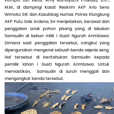
Kompol Luh Ketut Amy Ramayathi Prakasa, S.I.P.,
M.M., di dampingi Kasat Reskrim AKP Ario Seno
Wimoko SIK dan Kasubbag Humas Polres Klungkung
AKP Putu Gde Ardana, SH menjelaskan, berawal dari
penggalian anak pohon pisang yang di lakukan
Samsudin di kebun milik I Gusti Ngurah Arimbawa.
Dimana saat penggalian tersebut, cangkul yang
dipergunakan mengenai sebuah benda sejenis seng.
Hal tersebut di beritahukan Samsudin kepada
pemilik lahan I Gusti Ngurah Arimbawa. Untuk
memastikan, Samsudin di suruh menggali dan
mengangkat benda tersebut.