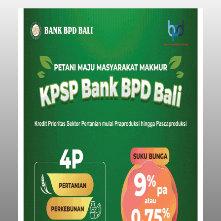
Iklan