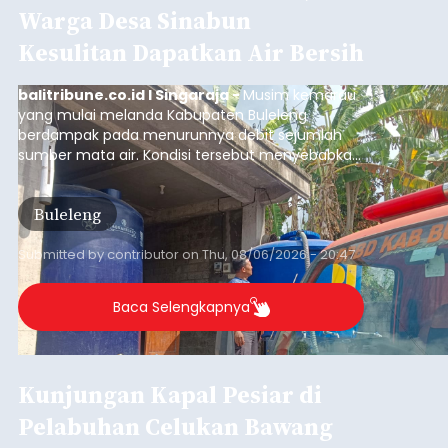
Baca Selengkapnya
Dana Pusat Dipangkas, DPRD
Minta Pemkab Tabanan
Genjot PAD
balitribune.co.id I Tabanan -
Badan Anggaran
(Banggar) DPRD Tabanan mendesak pemerintah
daerah setempat untuk melakukan optimalisasi
Pendapatan Asli Daerah (PAD) pada tahun
anggaran 2027.
Optimalisasi penerimaan dari sisi PAD itu dirasa
perlu karena APBD Tabanan pada 2027 diproyeksi
mengalami penurunan pendapatan, terutama
akibat pemangkasan dana Transfer Ke Luar
Daerah (TKD) dari pemerintah pusat.