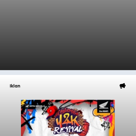
pesisir Pantai Purnama, Sukawati.
Sebelum ditemukan meninggal dunia, korban
sempat memberitahukan lokasi terakhirnya
melalui pesan singkat WhatsApp dan juga
mengirimkan foto dua botol pembersih lantai ke
istrinya.
ADVERTISEMENT