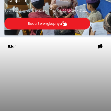
Iklan
Sempat Cekcok dengan Istri,
Pria Asal Pemogan Ditemukan
Tak Bernyawa di Pantai
Purnama
balitribune.co.id I Gianyar -
Seorang pria asal
Lingkungan Dalem, Pemogan, Denpasar Selatan,
Kota Denpasar, yang diketahui bernama I Kadek
Dedi Wiranata (35), ditemukan tidak bernyawa di