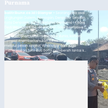
(6/8/2026).
Bangli
Submitted by
contributor
on
Thu, 08/06/2026 - 20:56
Baca Selengkapnya
Iklan