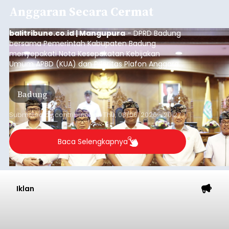
Iklan
Semester I 2026, Bank Jaga
Momentum Pertumbuhan
Kinerja
balitribune.co.id I Denpasar -
Kinerja
perbankan pada semester I tahun 2026
menunjukkan pertumbuhan kredit dan dana
pihak ketiga (DPK). Seperti di salah satu bank