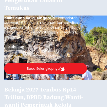
Iklan