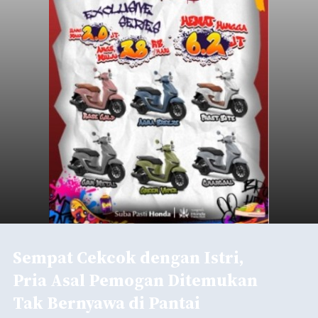
Gianyar
Submitted by
contributor
on
Thu, 08/06/2026 - 21:06
Baca Selengkapnya
Sambut HUT RI, Rutan Bangli
Gelar Pemeriksaan Kesehatan
Gratis
balitribune.co.id I Bangli -
Serangkian
memperingati hari ulang tahun Kemerdekaan
Republik Indonesia ( HUT RI) ke-81, Rumah
Tahanan Negara Kelas II B Bangli menggelar
kegiatan pemeriksaan kesehatan gratis, Rabu